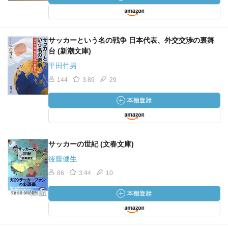
サッカーという名の戦争 日本代表、外交交渉の裏舞
台 (新潮文庫)
平田竹男
144
3.89
29
サッカーの世紀 (文春文庫)
後藤健生
86
3.44
10