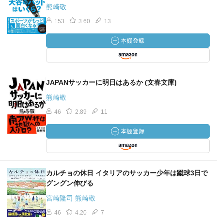
熊崎敬
153
3.60
13
JAPANサッカーに明日はあるか (文春文庫)
熊崎敬
46
2.89
11
カルチョの休日 イタリアのサッカー少年は蹴球3日で
グングン伸びる
宮崎隆司 熊崎敬
46
4.20
7