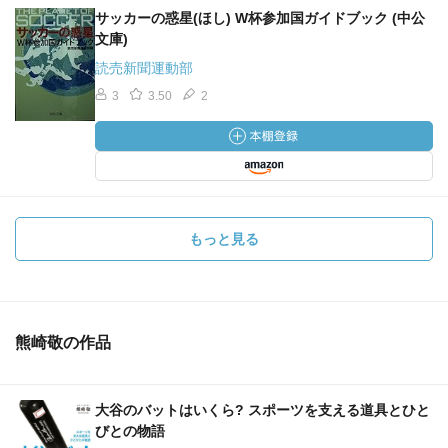
サッカーの惑星(ほし) W杯参加国ガイドブック (中公
文庫)
読売新聞運動部
3
3.50
2
もっと見る
熊崎敬の作品
大谷のバットはいくら? スポーツを支える道具とひと
びとの物語