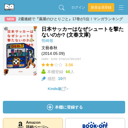
ログイン
新規会員登録
2週連続で『薬屋のひとりごと』17巻が1位！マンガランキング
NEW
日本サッカーはなぜシュートを撃た
ないのか? (文春文庫)
熊崎敬
文藝春秋
(2014.05.09)
ISBN・EAN:
9784167901097
3.56
本棚登録:
66
人
感想:
10
件
Kindle版
本棚に登録する
Amazon
詳細ページへ