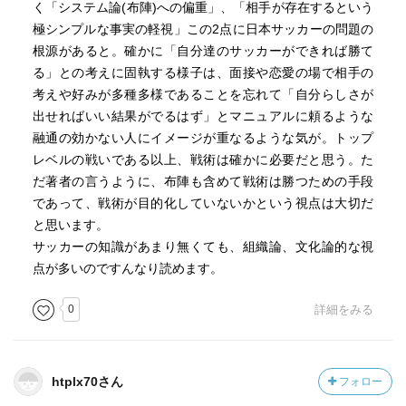
く「システム論(布陣)への偏重」、「相手が存在するという
極シンプルな事実の軽視」この2点に日本サッカーの問題の
根源があると。確かに「自分達のサッカーができれば勝て
る」との考えに固執する様子は、面接や恋愛の場で相手の
考えや好みが多種多様であることを忘れて「自分らしさが
出せればいい結果がでるはず」とマニュアルに頼るような
融通の効かない人にイメージが重なるような気が。トップ
レベルの戦いである以上、戦術は確かに必要だと思う。た
だ著者の言うように、布陣も含めて戦術は勝つための手段
であって、戦術が目的化していないかという視点は大切だ
と思います。
サッカーの知識があまり無くても、組織論、文化論的な視
点が多いのですんなり読めます。
0
詳細をみる
htplx70さん
フォロー