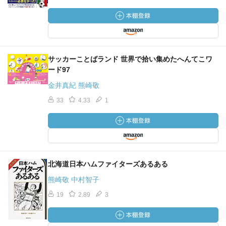
サッカーことばランド 世界で拾い集めたへんてこワ
ード97
金井真紀 熊崎敬
33
4.33
1
北海道日本ハムファイターズあるある
熊崎敬 中村智子
19
2.89
3