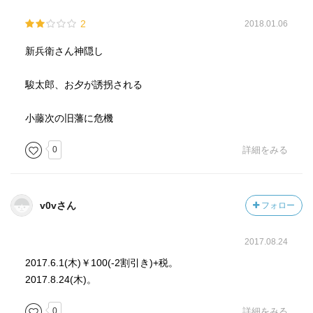
が、「新兵衛」が戻ってきたことについては解説がなく、
2
2018.01.06
ちょっと消化不良でしたね、、、
新兵衛さん神隠し
痛快で気軽に読める時代モノですが… ちょっと「小籐
次」の強さが際立ちすぎている感じはしましたね。
駿太郎、お夕が誘拐される
小藤次の旧藩に危機
以下、主な登場人物です。
0
詳細をみる
「赤目小籐次」
元豊後森藩江戸下屋敷の厩番。
v0vさん
フォロー
主君・久留島通嘉が城中で大名四家に嘲笑されたことを
知り、脱藩して四藩の大名行列を襲い、御鑓先を奪い取る
2017.08.24
（御鑓拝借事件）。
この事件を機に、"酔いどれ小籐次"として江戸中の人気者
2017.6.1(木)￥100(-2割引き)+税。
となる。
2017.8.24(木)。
来島水軍流の達人にして、部類の酒好き。
0
詳細をみる