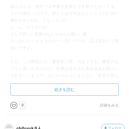
新兵衛の娘。父に代わって長屋の差配を勤める。夫の桂
国三さんも、前作では本家も分家も引き取りたがってる…
三郎は錺（かざり）職人。
という体だったけど、新しくは３年ほどしくじりのために
修行させられた、となっていた。
「お夕」
ふ～ん、そうきたか。
お麻、桂三郎夫婦の一人娘。駿太郎とは姉弟のように育
そして怪しい異界のなんちゃらが新しい敵。
つ。
そっちにいっちゃうのかーと思いつつも、話は安定して面
白いですよ。
「久慈屋昌右衛門」
久慈屋の大番頭。
ただ、この間読んだ「夏目影二郎」のほうでも、磐音のほ
うでも思ったのだけど、作者は主人公を巻き込まれ型にし
「おやえ」
ておきたいようで、なにかのおりに主人公に「自分が望ん
久慈屋の一人娘。番頭だった浩介を婿にする。
だことではない」と言わせるのだが、これが気になって仕
方がない。
続きを読む
「秀次」
なんで人のせいにするのかな？
南町奉行の岡っ引き。難波橋の親分。小藤次の協力を得
一旦受けたのに、人に責められると「自分が望んだことで
0
詳細をみる
て事件を解決する。
はない」と言い出すのがちょっとね。
引き受けてしまったのなら、腹くくったらええやん。
「空蔵（そらぞう）」
人のせいかよ～と思ってしまうね、わたしは。
読売屋の番頭。通称「ほら蔵」。
chifuyukさん
フォロー