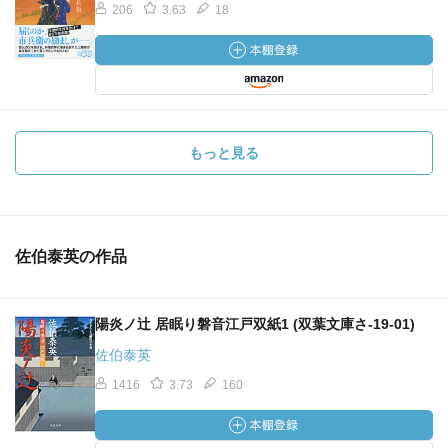
206
3.63
18
もっと見る
佐伯泰英の作品
陽炎ノ辻 居眠り磐音江戸双紙1 (双葉文庫さ-19-01)
佐伯泰英
1416
3.73
160