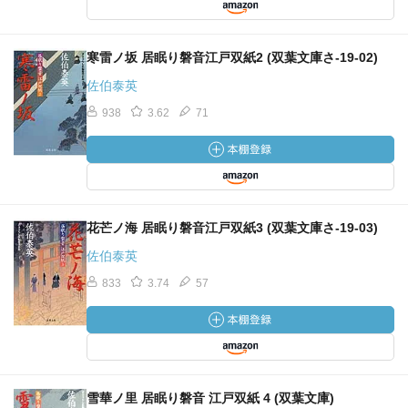
寒雷ノ坂 居眠り磐音江戸双紙2 (双葉文庫さ-19-02)
佐伯泰英
938
3.62
71
花芒ノ海 居眠り磐音江戸双紙3 (双葉文庫さ-19-03)
佐伯泰英
833
3.74
57
雪華ノ里 居眠り磐音 江戸双紙 4 (双葉文庫)