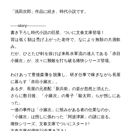
「浅田次郎」作品に続き、時代小説です。
-----story-------------
書き下ろし時代小説の巨星、ついに文春文庫登場！
背は低く額は禿げ上がった老侍で、なにより無類の大酒飲
み。
だが、ひとたび剣を抜けば来島水軍流の達人である「赤目
小籐次」が、次々に難敵を打ち破る痛快シリーズ登場。
わけあって豊後森藩を脱藩し、研ぎ仕事で稼ぎながら長屋
に暮らす「赤目小籐次」。
ある夕、長屋の元差配「新兵衛」の姿が忽然と消えた。
さらに数日後、「小籐次」の養子「駿太郎」らが拐しにあ
った。
一連の事件は「小籐次」に恨みがある者の仕業なのか。
「小籐次」は拐しに係わった「阿波津家」の謎に迫る。
痛快シリーズ、文春文庫でついにスタート!
文春文庫40周年記念書き下ろし。