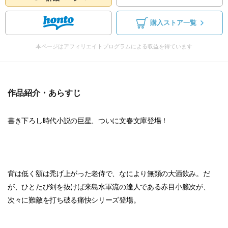
購入ストア一覧
本ページはアフィリエイトプログラムによる収益を得ています
作品紹介・あらすじ
書き下ろし時代小説の巨星、ついに文春文庫登場！
背は低く額は禿げ上がった老侍で、なにより無類の大酒飲み。だ
が、ひとたび剣を抜けば来島水軍流の達人である赤目小籐次が、
次々に難敵を打ち破る痛快シリーズ登場。