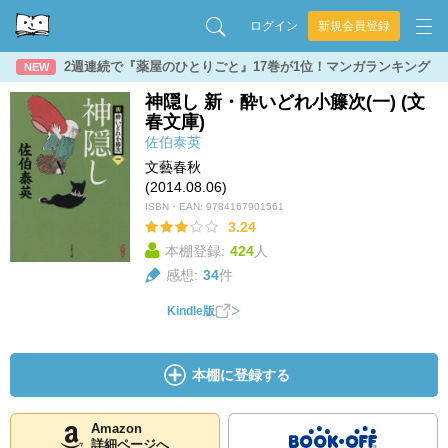
ログイン
新規会員登録
2週連続で『薬屋のひとりごと』17巻が1位！マンガランキング
NEW
神隠し 新・酔いどれ小籐次(一) (文
春文庫)
佐伯泰英
文藝春秋
(2014.08.06)
ISBN・EAN:
9784167901561
3.24
本棚登録:
424
人
感想:
34
件
Kindle版
本棚に登録する
Amazon
詳細ページへ