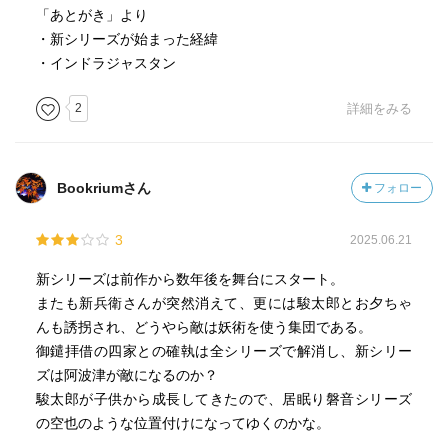
「あとがき」より
・新シリーズが始まった経緯
・インドラジャスタン
2
詳細をみる
Bookriumさん
フォロー
3
2025.06.21
新シリーズは前作から数年後を舞台にスタート。
またも新兵衛さんが突然消えて、更には駿太郎とお夕ちゃ
んも誘拐され、どうやら敵は妖術を使う集団である。
御鑓拝借の四家との確執は全シリーズで解消し、新シリー
ズは阿波津が敵になるのか？
駿太郎が子供から成長してきたので、居眠り磐音シリーズ
の空也のような位置付けになってゆくのかな。