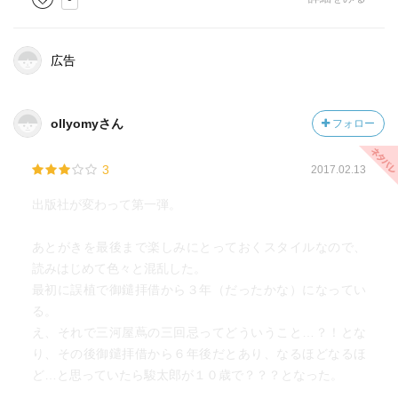
「赤目駿太郎」
小藤次を襲った刺客・須藤平八郎の息子。
広告
須藤を斃した小藤次が養父となる。
「北川りょう」
ollyomyさん
フォロー
小藤次と相思相愛の仲。
旗本水野監物家の奥女中だったが、御歌学者の血筋で、
芽柳（めやなぎ）派を主宰する。
3
2017.02.13
出版社が変わって第一弾。
「勝五郎」
新兵衛長屋に暮らす、小藤次の隣人。
あとがきを最後まで楽しみにとっておくスタイルなので、
読売屋の下請け版木職人。
読みはじめて色々と混乱した。
最初に誤植で御鑓拝借から３年（だったかな）になってい
「新兵衛」
る。
久慈屋の家作である新兵衛長屋の差配だったが、惚けが
え、それで三河屋蔦の三回忌ってどういうこと…？！とな
進んでいる。
り、その後御鑓拝借から６年後だとあり、なるほどなるほ
ど…と思っていたら駿太郎が１０歳で？？？となった。
「お麻」