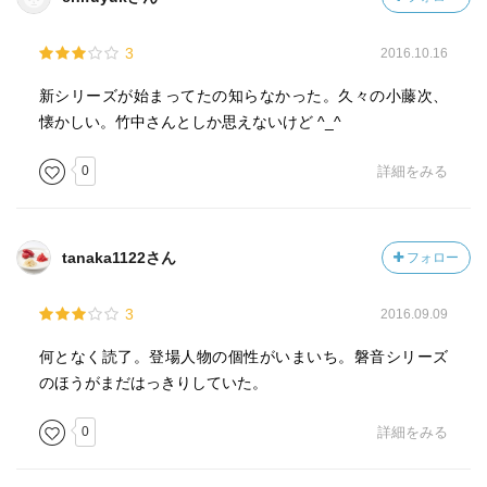
親兵衛さんは、最後戻ってきて良かった。
「うづ」
3
2016.10.16
けど、敵とは関係ない異次元？への謎の神隠し…はっきり
弟の角吉とともに、深川蛤町河岸で野菜を舟で商う。
しなくてもやもやはするなぁ。
小藤次の得意先で曲物師の万作の倅・太郎吉と所帯を持
新シリーズが始まってたの知らなかった。久々の小藤次、
った。
懐かしい。竹中さんとしか思えないけど ^_^
0
詳細をみる
「美三（よしぞう）」
竹藪蕎麦の亭主。小藤次の得意先。
「久留島通嘉（くるしまみちひろ）」
tanaka1122さん
フォロー
豊後森藩八代目藩主。
3
2016.09.09
「高堂伍平」
豊後森藩江戸下屋敷用人。小藤次の元上司。
何となく読了。登場人物の個性がいまいち。磐音シリーズ
のほうがまだはっきりしていた。
「青山忠裕（ただやす）」
0
詳細をみる
丹波篠山藩主、譜代大名で老中。
様々な事件を通じて、小藤次と協力関係にある。