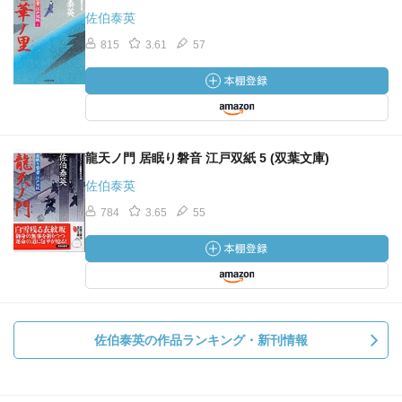
佐伯泰英
815
3.61
57
龍天ノ門 居眠り磐音 江戸双紙 5 (双葉文庫)
佐伯泰英
784
3.65
55
佐伯泰英の作品ランキング・新刊情報