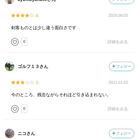
が、まるで“神隠し”にあったように手がかりが得られな
い、、、
4
2026.08.03
さらに錺（かざり）職人の「桂三郎」が娘「お夕」と小籐
剣客ものとは少し違う面白さです
次の養子「駿太郎」をとある屋敷に同行した際、今度は
「お夕」と「駿太郎」の二人が行方不明になってしま
0
詳細をみる
う… 本当に神隠しなのか？ それとも何者かによる拐か
しなのか？ 拐かしならば敵の狙いは「小籐次」なの
か？ 「小籐次」は少ない手がかりをもとに「お夕」と
ゴルフ１３さん
フォロー
「駿太郎」を探そうとするが、そこに、森藩の借金問題に
関する相談事が「小籐次」の旧主君である森藩八代目藩主
3
2021.01.03
「久留島通嘉（くるしまみちひろ）」から寄せられる。
今のところ、残念ながらそれほど引き込まれない。
「小籐次」は、「新兵衛」の行方不明事件、「お夕」と
「駿太郎」の誘拐事件、そして森藩の借金問題の三つの事
0
詳細をみる
案を同時に解決することになる… 上様直々の影御用を賜
る家系だったがお取り潰しになった「阿波津家」残党との
対決、森藩を罠に陥れた小倉藩主「小笠原忠固」・商人
ニコさん
フォロー
「豊前屋儀佐兵衛」との手に汗握る対決は面白かったです