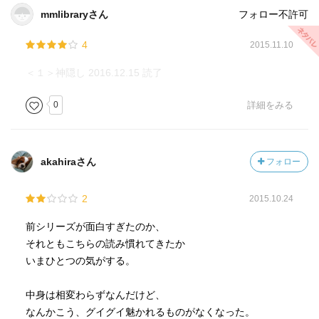
mmlibraryさん
フォロー不許可
「おしん」
青山忠裕配下の密偵。中山新八とともに小藤次と協力し
4
2015.11.10
合う。
＜１＞神隠し 2016.12.15 読了
0
詳細をみる
akahiraさん
フォロー
2
2015.10.24
前シリーズが面白すぎたのか、
それともこちらの読み慣れてきたか
いまひとつの気がする。
中身は相変わらずなんだけど、
なんかこう、グイグイ魅かれるものがなくなった。