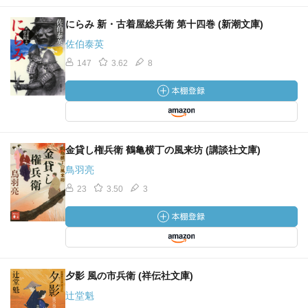
にらみ 新・古着屋総兵衛 第十四巻 (新潮文庫)
佐伯泰英
147
3.62
8
金貸し権兵衛 鶴亀横丁の風来坊 (講談社文庫)
鳥羽亮
23
3.50
3
夕影 風の市兵衛 (祥伝社文庫)
辻堂魁