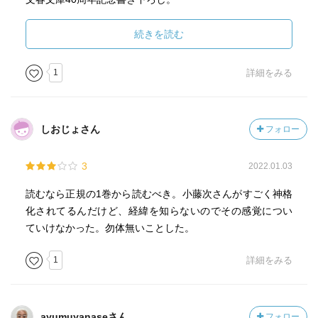
-----------------------
続きを読む
進行を途絶して中断した「酔いどれ小籐次留書」シリーズ
を引き継いだ（書き継いだ）新シリーズ「新・酔いどれ小
1
詳細をみる
籐次」の第1作… 旧作とは、やや設定が異なっているらし
いですが、旧作を読んでいないので、違和感なく入ること
ができましたね。
しおじょさん
フォロー
■第一章 三回忌
3
2022.01.03
■第二章 読売売出し
■第三章 森藩の窮地
読むなら正規の1巻から読むべき。小藤次さんがすごく神格
■第四章 拐し（かどわかし）
化されてるんだけど、経緯を知らないのでその感覚につい
■第五章 研ぎと黒呪文
ていけなかった。勿体無いことした。
■あとがき
1
詳細をみる
法要を終えた「小籐次」が新兵衛長屋に戻ると、長屋の差
配で惚けの進んでいる「新兵衛」が突然姿を消すという事
件が起きる… 長屋の住民らが手分けして必死に捜索する
ayumuyanaseさん
フォロー