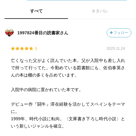
すべて
ネタバレ
1997824番目の読書家さん
フォロー
5
2025.11.24
亡くなった父がよく読んでいた本。父が入院中も差し入れ
で持って行ってた。今勤めている図書館にも、佐伯泰英さ
んの本は棚の多くを占めています。
入院中の病院に置かれていた本です。
デビュー作『闘牛』滞在経験を活かしてスペインをテーマ
に。
1999年、時代小説に転向。〈文庫書き下ろし時代小説〉と
いう新しいジャンルを確立。