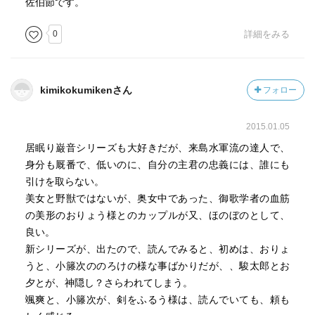
佐伯節です。
0
詳細をみる
kimikokumikenさん
フォロー
2015.01.05
居眠り巌音シリーズも大好きだが、来島水軍流の達人で、
身分も厩番で、低いのに、自分の主君の忠義には、誰にも
引けを取らない。
美女と野獣ではないが、奥女中であった、御歌学者の血筋
の美形のおりょう様とのカップルが又、ほのぼのとして、
良い。
新シリーズが、出たので、読んでみると、初めは、おりょ
うと、小籐次ののろけの様な事ばかりだが、、駿太郎とお
夕とが、神隠し？さらわれてしまう。
颯爽と、小籐次が、剣をふるう様は、読んでいても、頼も