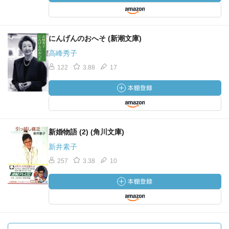
にんげんのおへそ (新潮文庫)
高峰秀子
122
3.88
17
新婚物語 (2) (角川文庫)
新井素子
257
3.38
10