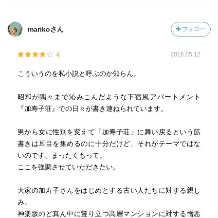
marikoさん
フォロー
4
2016.05.12
こういうのを私小説と呼ぶのか知らん。
昭和が隅々まで沁みこんだような下宿風アパートメント
『加寿子荘』での日々が書き連ねられています。
男から女に性別を変えて『加寿子荘』に舞い戻るという筋
書きは耳目を集めるのに十分だけど、それがテーマではな
いのです、まったくもって。
ここを強調させていただきたい。
大家の加寿子さんをはじめとする古い人たちに対する親し
み。
神楽坂のど真ん中に聳り立つ高層マンションに対する憎悪