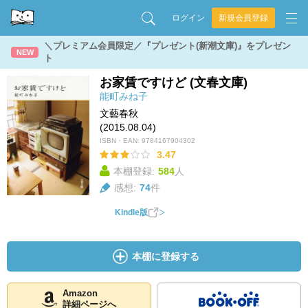
ログイン
新規会員登録
＼プレミアム会員限定／『プレゼント(新潮文庫)』をプレゼン
NEW
ト
お家賃ですけど (文春文庫)
能町みね子
文藝春秋
(2015.08.04)
ISBN・EAN:
9784167904302
3.47
本棚登録:
584
人
感想:
74
件
Kindle版
本棚に登録する
Amazon
詳細ページへ