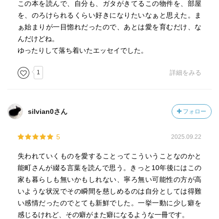
この本を読んで、自分も、ガタがきてるこの物件を、部屋
を、のろけられるくらい好きになりたいなぁと思えた。ま
ぁ始まりが一目惚れだったので、あとは愛を育むだけ、な
んだけどね。
ゆったりして落ち着いたエッセイでした。
1
詳細をみる
silvian0さん
フォロー
5
2025.09.22
失われていくものを愛することってこういうことなのかと
能町さんが綴る言葉を読んで思う。きっと10年後にはこの
家も暮らしも無いかもしれない、寧ろ無い可能性の方が高
いような状況でその瞬間を慈しめるのは自分としては得難
い感情だったのでとても新鮮でした。一挙一動に少し癖を
感じるけれど、その癖がまた癖になるような一冊です。