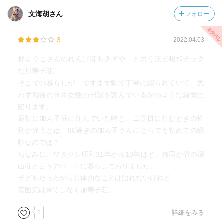
文海胡さん
フォロー
3
2022.04.03
群ようこさんのれんげ荘もさぞや、と思うほど昭和チック
な加寿子荘。
そこでの暮らしが、ですます調で丁寧に綴られていて、思
わず戦後の日本女性の日記を読んでいるかのような錯覚に
陥ります。
最初に加寿子荘に住んでいた時と、二度目に住むときの性
別が違うとは、80過ぎの加寿子さんにとっても初めての経
験なのでは？
ちなみに、ワタクシ昭和31年から10年ほど、雑司が谷の深
山荘と言うアパートに暮らしておりました。
子どもだったから具体的なことは語れないけれど
雰囲気は果てしなく加寿子荘。
1
詳細をみる