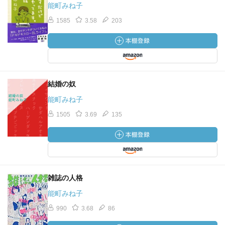
能町みね子
1585
3.58
203
結婚の奴
能町みね子
1505
3.69
135
雑誌の人格
能町みね子
990
3.68
86