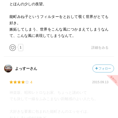
とほんの少しの羨望。
能町みね子というフィルターをとおして覗く世界がとても
好き。
嫉妬してしまう、世界をこんな風につかまえてしまうなん
て、こんな風に表現してしまうなんて。
1
詳細をみる
よっすーさん
フォロー
4
2015.09.13
神楽坂、昭和レトロなお家、ちょっと謎めいて
でも決して一線をふみこまない距離感のよい人たち。
大好きな要素に包まれた能町さんのエッセイは、
おもしろいのだけれど、