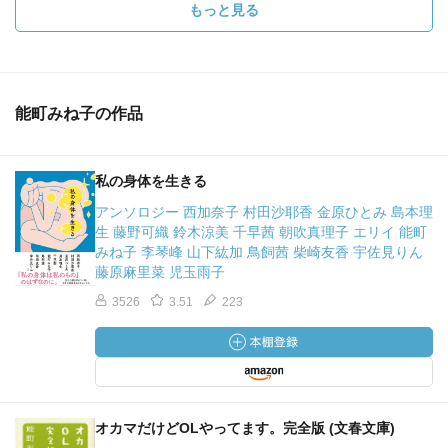
もっと見る
能町みね子の作品
私の身体を生きる
アンソロジー 西加奈子 村田沙耶香 金原ひとみ 島本理
生 藤野可織 鈴木涼美 千早茜 朝吹真理子 エリイ 能町
みね子 李琴峰 山下紘加 鳥飼茜 柴崎友香 宇佐見りん
藤原麻里菜 児玉雨子
3526
3.51
223
オカマだけどOLやってます。完全版 (文春文庫)