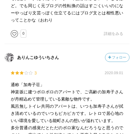
ど。でも同じく元ブログの性転換の話はすごくいいのにな
ーやっぱり文芸っぽく仕立てるにはブログ文とは相性悪い
ってことかな（おわり
0
詳細をみる
ありんこゆういちさん
フォロー
3
2020.09.01
通称「加寿子荘」
神楽坂に建つボロボロのアパートで、ご高齢の加寿子さん
が丹精込めて管理している素敵な物件です。
風呂無しトイレ共同のアパートは、いつも加寿子さんが拭
き清めているのでいつもピカピカです。レトロで居心地の
いい環境を愛している能町さんの想いが溢れています。
多分普通の感覚だとただのボロ家なんだろうなと思うので