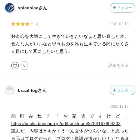
spicepiceさん
フォロー
4
2021.02.13
好奇心を大切にして生きていきたいなぁと思い直した本。
色んな人がいいなと思うものを私も生きている間にたくさ
ん目にして耳にしたいと思う。
0
詳細をみる
brazil-logさん
フォロー
2020.11.17
能町みね子「お家賃ですけど」
https://books.bunshun.jp/ud/book/num/9784167904302
読んだ。内容はともかくうーん文体がつらいな、と思った
ら元はブログだった（ブログ！単語が懐かしい！）なるほ