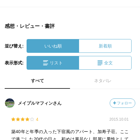
感想・レビュー・書評
並び替え:
いいね順
新着順
表示形式:
リスト
全文
すべて
ネタバレ
メイプルマフィンさん
フォロー
4
2015.10.01
築40年と年季の入った下宿風のアパート、加寿子荘。ここ
で過ごした20代の日々。初めは風呂なし部屋に男性として