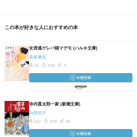
この本が好きな人におすすめの本
女房逃ゲレバ猫マデモ (ハルキ文庫)
喜多條忠
22
3.00
3
寺内貫太郎一家 (新潮文庫)
向田邦子
512
3.94
66