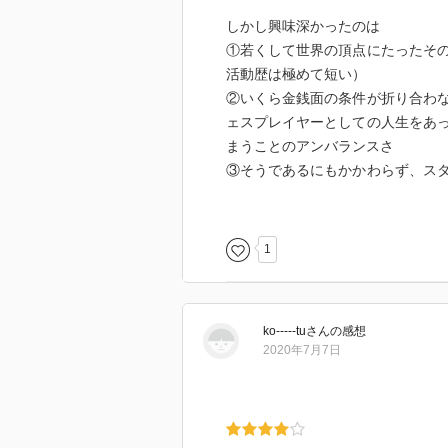
なった。
しかし興味深かったのは
①若くして世界の頂点にたったそ
このアイスランドが、フィッシャ
活動歴は極めて短い）
振る舞いと辛辣な言葉、他を寄せ
②いくら金銭面の条件が折り合わ
その死後に遺産相続の問題を残し
ェスプレイヤーとしての人生をあ
まうことのアンバランスさ
面倒な天才だったんだなと思う。
③そうであるにもかかわらず、ス
そして、1972年の対局でフィッ
き
れたボリス・スパスキーは彼の訃
の哀しみを記したメールを知人に
そのほか、４９歳で１７歳の少女
1
日本人妻とか、反ユダヤ的言動と
フィッシャーを知る著者ではある
読んでいて痛ましいという感情を
が引き起こした数々のトラブルも
くても十分に楽しめる評伝だった
ko-----tu
さん
の感想
ただ改めて、盤上で革新・戦闘的
2020年7月7日
羽生の独自性を考えさせられた。
でも、でも…。フィッシャーのよ