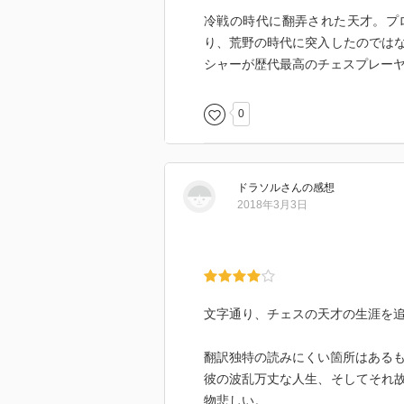
冷戦の時代に翻弄された天才。プ
り、荒野の時代に突入したのでは
シャーが歴代最高のチェスプレー
0
ドラソル
さん
の感想
2018年3月3日
文字通り、チェスの天才の生涯を
翻訳独特の読みにくい箇所はある
彼の波乱万丈な人生、そしてそれ
物悲しい。