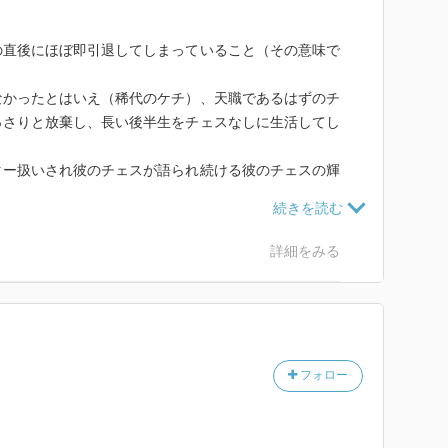
の直後にほぼ即引退してしまっていること（その意味で
ーの終焉の地となる。奇矯と映る
付けないチェスの才能を持った男は
なかったとはいえ（稀代のケチ）、天職であるはずのチ
てアイスランドの地に眠っている。
っさりと放棄し、長い後半生をチェスなしに生活してし
それでもチェスの神様は彼を愛した。
ター扱いされ彼のチェスが語られ続ける彼のチェスの輝
シャーに世界チャンピオンの座を奪わ
報に触れ「私の弟が死んだ」との最大級
送った。
に真剣に恋をしたりとか、日本で逮捕された経緯とか、
詳細をみる
か。興味のある要素は満載。本人には怒られそうだが、
が、美談仕立てではなくフィッシャー
抑えられなかった。
丁寧に描いており、チェスが分からな
。
でありながら、誰よりもジェントルマンである、天才・
うな知り合いがいたら嫌かも。
フォロー