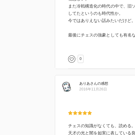
また冷戦構造化の時代の中で、旧
してたというのも時代性か。
今ではありえない話みたいだけど
最後にチェスの強豪としても有名
てたのが至言。
その心は、誰もが認める天才、天
だとか。
0
ありあ
さん
の感想
2016年11月26日
チェスの知識がなくても、読める
天才の光と闇を如実に表している