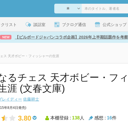
ックリスト
談話室
ブクログ通信
公式ショップ
【ビルボードジャパンコラボ企画】2026年上半期話題作を考察
NEW
ェス 天才ボビー・フィッシャーの生涯
なるチェス 天才ボビー・フ
生涯 (文春文庫)
ブレイディー
佐藤耕士
015年8月4日発売)
3.80
本棚登録 :
138
人
感想 :
16
件