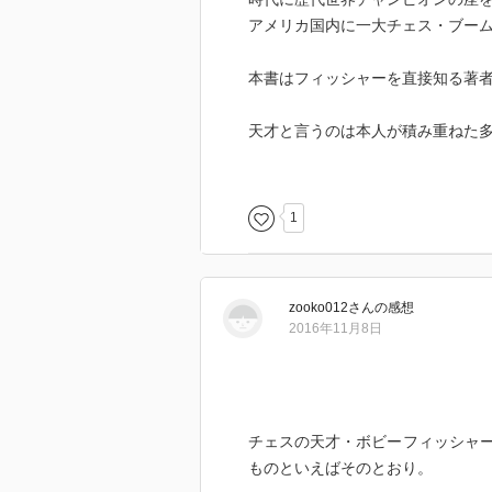
アメリカ国内に一大チェス・ブー
本書はフィッシャーを直接知る著
天才と言うのは本人が積み重ねた
なのだろう。フィッシャーも多く
に君臨するのだが、その才能を無
1
金銭への執着は貧しかった幼い頃
を繰り返したことや、自分の思い
は、何かしらの心の問題を抱えて
zooko012
さん
の感想
2016年11月8日
それでも、チェス界は彼が戻って
思える振る舞いをしても、彼を愛
だが、フィッシャーは長い長い隠
チェスの天才・ボビーフィッシャ
して入国管理法違反の疑いで身柄
ものといえばそのとおり。
する人々が八方手を尽くし、アイ