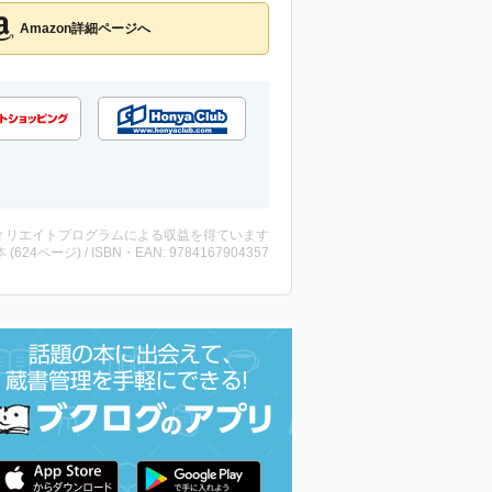
Amazon詳細ページへ
ィリエイトプログラムによる収益を得ています
・本 (624ページ) / ISBN・EAN: 9784167904357