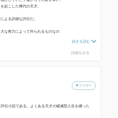
ムを起こした稀代の天才。
者による詳細な評伝だ。
多大な努力によって作られるものなの
の時間をチェスに割き、世界のトップ
にしてしまうような問題行動も多い。
詳細をみる
のトラウマなのだろうが、引退と復帰
通りにならないと感情が爆発する様子
いたのではないかと思わせる。
来るのを待っていた。傍若無人とも
フォロー
したチェス仲間もいた。
遁生活の後、日本から出国しようと
ー評伝小説である。よくある天才の破滅型人生を綴った
を拘束される。この時も彼を支援
スランドが彼を受け入れることに