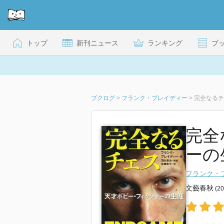
トップ
新刊ニュース
ランキング
ブ
ブクログ
>
フランク・ブレイディー
>
完全なるチ
完全
ーの
フランク・
文藝春秋
(2