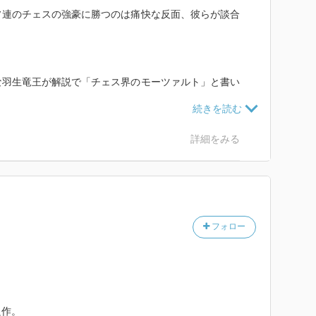
ソ連のチェスの強豪に勝つのは痛快な反面、彼らが談合
。
な羽生竜王が解説で「チェス界のモーツァルト」と書い
才性がわかりやすい、その能力と別の部分のギャップ、
詳細をみる
フォロー
。
良作。