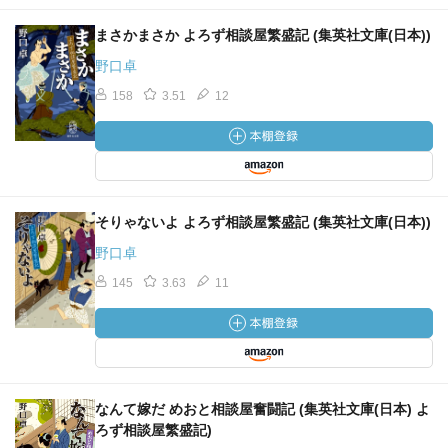
まさかまさか よろず相談屋繁盛記 (集英社文庫(日本))
野口卓
158
3.51
12
そりゃないよ よろず相談屋繁盛記 (集英社文庫(日本))
野口卓
145
3.63
11
なんて嫁だ めおと相談屋奮闘記 (集英社文庫(日本) よ
ろず相談屋繁盛記)