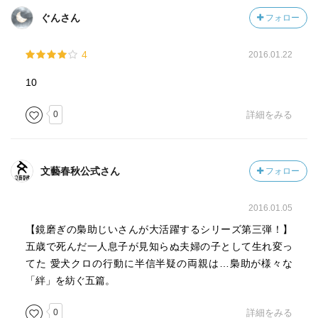
ぐんさん
フォロー
4
2016.01.22
10
0
詳細をみる
文藝春秋公式さん
フォロー
2016.01.05
【鏡磨ぎの梟助じいさんが大活躍するシリーズ第三弾！】
五歳で死んだ一人息子が見知らぬ夫婦の子として生れ変っ
てた 愛犬クロの行動に半信半疑の両親は…梟助が様々な
「絆」を紡ぐ五篇。
0
詳細をみる