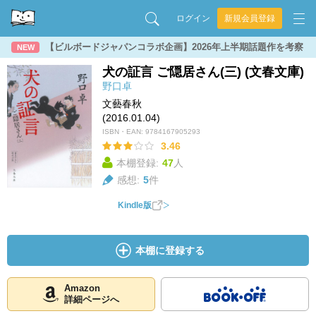
ログイン
新規会員登録
【ビルボードジャパンコラボ企画】2026年上半期話題作を考察
NEW
犬の証言 ご隠居さん(三) (文春文庫)
野口卓
文藝春秋
(2016.01.04)
ISBN・EAN:
9784167905293
3.46
本棚登録:
47
人
感想:
5
件
Kindle版
本棚に登録する
Amazon
詳細ページへ