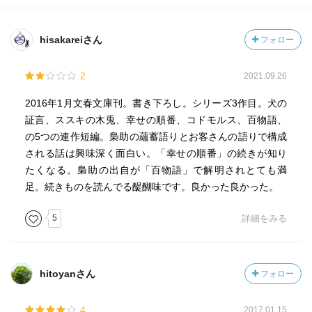
hisakareiさん
フォロー
2
2021.09.26
2016年1月文春文庫刊。書き下ろし。シリーズ3作目。犬の
証言、ススキの木兎、幸せの順番、コドモルス、百物語、
の5つの連作短編。梟助の蘊蓄語りとお客さんの語りで構成
される話は興味深く面白い。「幸せの順番」の続きが知り
たくなる。梟助の出自が「百物語」で解明されとても満
足。続きものを読んでる醍醐味です。良かった良かった。
5
詳細をみる
hitoyanさん
フォロー
4
2017.01.15