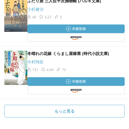
ふたり旅 三人佐平次捕物帳 (ハルキ文庫)
小杉健治
40
3.27
5
冬晴れの花嫁 くらまし屋稼業 (時代小説文庫)
今村翔吾
737
4.09
73
もっと見る