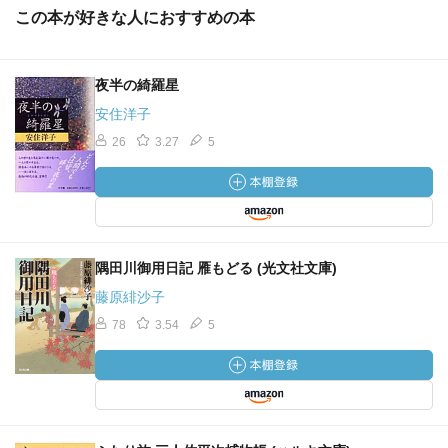
この本が好きな人におすすめの本
夜半の綺羅星
安住洋子
26
3.27
5
隅田川御用日記 雁もどる (光文社文庫)
藤原緋沙子
78
3.54
5