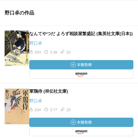
野口卓の作品
なんてやつだ よろず相談屋繁盛記 (集英社文庫(日本))
野口卓
293
3.38
20
軍鶏侍 (祥伝社文庫)
野口卓
204
3.77
29