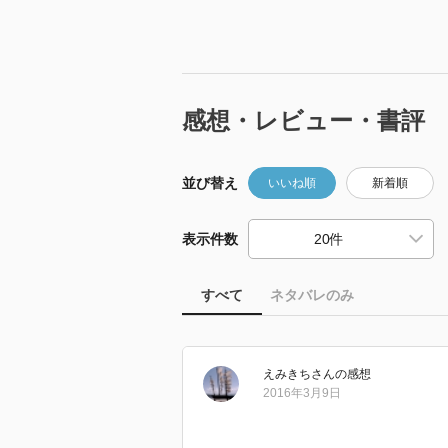
感想・レビュー・書評
並び替え
いいね順
新着順
表示件数
すべて
ネタバレのみ
えみきち
さん
の感想
2016年3月9日