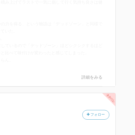
を積み上げてラストで一気に崩して行く気持ち良さは健
かの力を得る、という物語は「デッドゾーン」と同様で
していた。
感。
在しているので「デッドゾーン」ほどシクシクするほど
群と比べて味付けが変わったと感じてしまった。
しらん。
詳細をみる
フォロー