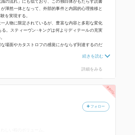
意識の流れ」にも似ており、この独白体がもたらす読書
とが渾然一体となって、外部的事件と内因的心理推移と
体験を実現する。
は一人物に限定されているが、豊富な内容と多彩な変化
ある。スティーヴン･キングは何よりディテールの充実
い。
虐な場面やカタストロフの感覚にかならず到達するのだ
体験を快感として、この読書体験は導いてくれる。
故により片腕をなくし、無いはずの腕を錯覚する幻肢体
られる様子が描かれているが、キングは新しい脳科学を
詳細をみる
チュア画家のサクセスストーリーとなっているため、こ
る。
要人物たちの「行動」の描写が中心となるため、独白中
。視覚的描写のディテールに長けたキングではあるが、
フォロー
ートポイエティックに生成し、暗黒世界-自己の未分化
品の最後は若干弱いかもしれない。それが見事に体現さ
いう規格に限界があるのだろうか。
さわしい程のボリューム。