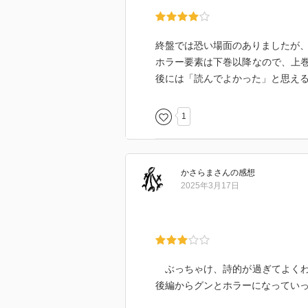
終盤では恐い場面のありましたが
ホラー要素は下巻以降なので、上
後には「読んでよかった」と思え
1
かさらま
さん
の感想
2025年3月17日
ぶっちゃけ、詩的が過ぎてよくわ
後編からグンとホラーになってい