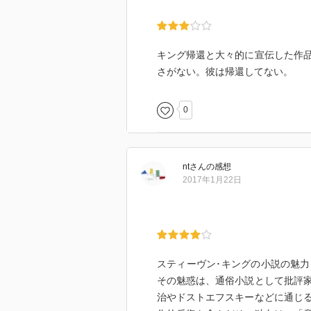
キング帰還と大々的に宣伝した作
さがない。彼は帰還してない。
0
nt
さん
の感想
2017年1月22日
スティーヴン･キングの小説の魅
その魅惑は、通俗小説として批評
治やドストエフスキーなどに通じ