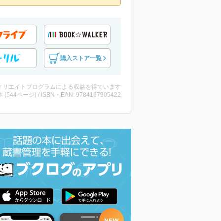
購入ストア一覧
ィリエイトプログラムによる収益を得ています
・本 (544ページ) / ISBN・EAN: 9784167905422