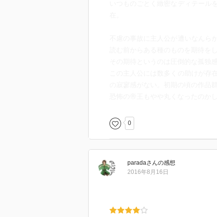
いつものごとく緻密なディテール
在。
不慮の事故に主人公が遭いなんら
読む前からある種のものを期待を
その期待というのは圧倒的な孤独
この主人公には数多くの助けが存
の寂寥感がない。初期の頃の作品
恐怖の帝王もやや丸くなったのか
0
parada
さん
の感想
2016年8月16日