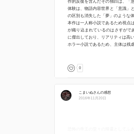
作的反復を含んだその独白は、「
体験は、物語内容世界と「意識」
の区別も消失した「夢」のような
本作は一人称小説であるため視点
が織り込まれているのはさすがで
に傑出しており、リアリティは高
ホラー小説であるため、主体は残
が、痺れや暗黒的情感に至る主観
本作の場合、主人公は過去の大事
験、記憶障害、言語障害が引きず
0
きちんと研究しているようだ。
プロットとしては、途中までアマ
の面でも楽しめるものとなってい
こまいぬ
さん
の感想
しかし最後のクライマックスは主
2016年11月20日
心主義的な側面は後退してしまう
「できごとは心的内部においてオ
な同一化」という特質が、この作
れるためには、やはり通俗小説と
恐怖の帝王の堂々の帰還としてふ