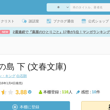
ックリスト
談話室
ブクログ通信
公式ショップ
2週連続で『薬屋のひとりごと』17巻が1位！マンガランキング
NEW
の島 下 (文春文庫)
ン・キング
白石朗
016年1月4日発売)
3.88
本棚登録 :
116
人
感想 :
10
件
本棚に登録