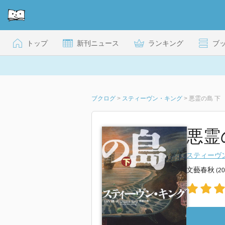
トップ
新刊ニュース
ランキング
ブ
ブクログ
>
スティーヴン・キング
>
悪霊の島 下
悪霊
スティーヴ
文藝春秋
(2