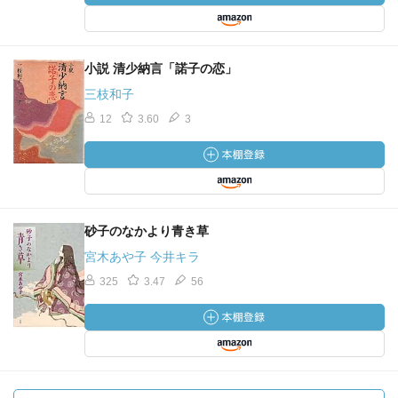
小説 清少納言「諾子の恋」
三枝和子
12
3.60
3
砂子のなかより青き草
宮木あや子 今井キラ
325
3.47
56