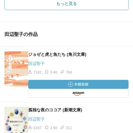
もっと見る
田辺聖子の作品
ジョゼと虎と魚たち (角川文庫)
田辺聖子
7182
3.46
766
孤独な夜のココア (新潮文庫)
田辺聖子
4107
3.56
311