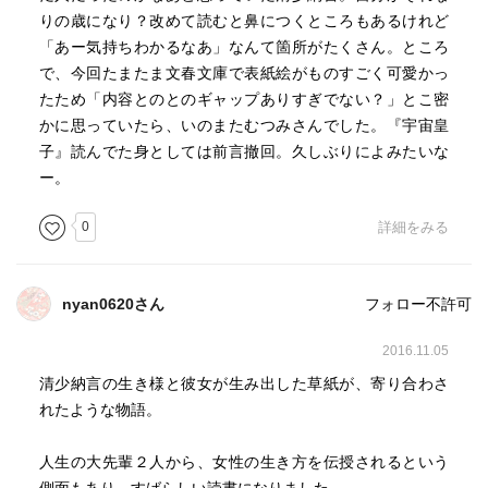
りの歳になり？改めて読むと鼻につくところもあるけれど
「あー気持ちわかるなあ」なんて箇所がたくさん。ところ
で、今回たまたま文春文庫で表紙絵がものすごく可愛かっ
たため「内容とのとのギャップありすぎでない？」とこ密
かに思っていたら、いのまたむつみさんでした。『宇宙皇
子』読んでた身としては前言撤回。久しぶりによみたいな
ー。
0
詳細をみる
nyan0620さん
フォロー不許可
2016.11.05
清少納言の生き様と彼女が生み出した草紙が、寄り合わさ
れたような物語。
人生の大先輩２人から、女性の生き方を伝授されるという