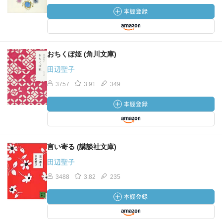
おちくぼ姫 (角川文庫)
田辺聖子
3757
3.91
349
言い寄る (講談社文庫)
田辺聖子
3488
3.82
235