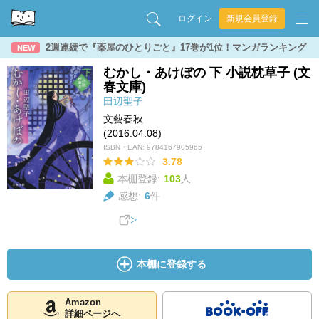
ログイン
新規会員登録
2週連続で『薬屋のひとりごと』17巻が1位！マンガランキング
NEW
むかし・あけぼの 下 小説枕草子 (文
春文庫)
田辺聖子
文藝春秋
(2016.04.08)
ISBN・EAN:
9784167905965
3.78
本棚登録:
103
人
感想:
6
件
本棚に登録する
Amazon
詳細ページへ