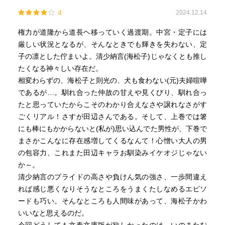
4
2024.12.14
権力が道隆から道長ヘ移っていく過渡期。中宮・定子には
厳しい状況となるが、そんなときでも輝きを失わない、定
子の凛とした佇まいよ。清少納言(海松子)じゃなくとも推し
たくなる神々しい存在だ。
相変わらずの、海松子と則光の、犬も食わない(元)夫婦喧嘩
であるが…。馴れ合った仲故の甘えや見くびり、馴れ合っ
たと思っていたからこそのわかり合えなさや譲れなさがす
ごくリアル！さすが田辺さんである。そして、上巻では箸
にも棒にもかからないと(私が)思い込んでた男性が、下巻で
まさかこんなに存在感増してくるなんて！心憎い大人の男
の包容力、これまた田辺キャラお馴染みイケオジじゃない
か～。
清少納言のプライドの高さや負けん気の強さ、一歩間違え
れば感じ悪くなりそうなところをうまくたしなめるエピソ
ードも巧い。そんなところも人間味があって、海松子かわ
いいなと思えるのだ。