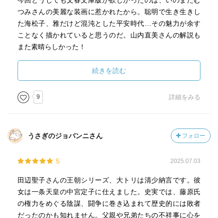
今回どうしても文春文庫版が欲しかったのは、いのまたむ
つみさんの美麗な装画に惹かれたから。聡明で生き生きし
た海松子、雅だけど混沌とした平安時代…その魅力が余す
ことなく描かれていると思うのだ。山内直美さんの解説も
また素晴らしかった！
上下なかなかのボリュームだったけど、田辺平安ワールド
を堪能できました。
続きを読む
9
詳細をみる
うさぎのジョバンニさん
フォロー
5
2025.07.03
田辺聖子さんの王朝シリーズ、大トリは清少納言です。彼
女は一条天皇の中宮定子に仕えました。史実では、藤原氏
の権力をめぐる陰謀、闘争に巻き込まれて歴史的には敗者
だったのかも知れません。父親や兄弟たちの不祥事に心を