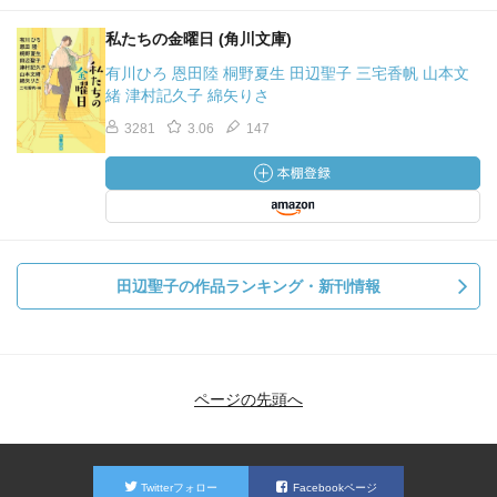
私たちの金曜日 (角川文庫)
有川ひろ 恩田陸 桐野夏生 田辺聖子 三宅香帆 山本文
緒 津村記久子 綿矢りさ
3281
3.06
147
田辺聖子の作品ランキング・新刊情報
ページの先頭へ
Twitterフォロー
Facebookページ