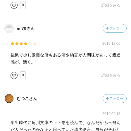
0
詳細をみる
m-70さん
フォロー
4
2019.12.06
強気で少し傲慢な所もある清少納言が人間味があって親近
感が、湧く。
0
詳細をみる
むつこさん
フォロー
2019.09.18
学生時代に角川文庫の上下巻を読んで、なんだかぶっ飛ん
だ人だったのかなあと思っていた清少納言。自分がそれな