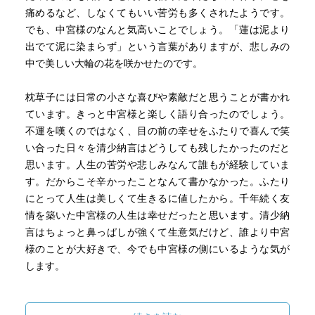
痛めるなど、しなくてもいい苦労も多くされたようです。
でも、中宮様のなんと気高いことでしょう。「蓮は泥より
出でて泥に染まらず」という言葉がありますが、悲しみの
中で美しい大輪の花を咲かせたのです。
枕草子には日常の小さな喜びや素敵だと思うことが書かれ
ています。きっと中宮様と楽しく語り合ったのでしょう。
不運を嘆くのではなく、目の前の幸せをふたりで喜んで笑
い合った日々を清少納言はどうしても残したかったのだと
思います。人生の苦労や悲しみなんて誰もが経験していま
す。だからこそ辛かったことなんて書かなかった。ふたり
にとって人生は美しくて生きるに値したから。千年続く友
情を築いた中宮様の人生は幸せだったと思います。清少納
言はちょっと鼻っぱしが強くて生意気だけど、誰より中宮
様のことが大好きで、今でも中宮様の側にいるような気が
します。