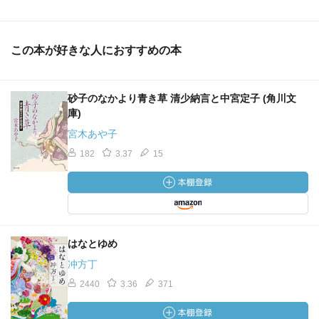
この本が好きな人におすすめの本
砂子のなかより青き草 清少納言と中宮定子 (角川文
庫)
宮木あや子
182
3.37
15
はなとゆめ
冲方丁
2440
3.36
371