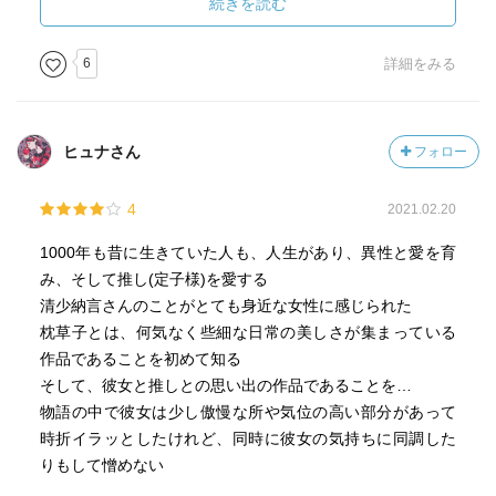
続きを読む
6
詳細をみる
ヒュナさん
フォロー
4
2021.02.20
1000年も昔に生きていた人も、人生があり、異性と愛を育
み、そして推し(定子様)を愛する
清少納言さんのことがとても身近な女性に感じられた
枕草子とは、何気なく些細な日常の美しさが集まっている
作品であることを初めて知る
そして、彼女と推しとの思い出の作品であることを…
物語の中で彼女は少し傲慢な所や気位の高い部分があって
時折イラッとしたけれど、同時に彼女の気持ちに同調した
りもして憎めない