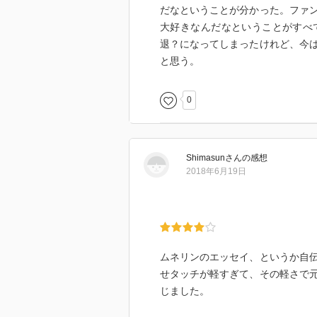
・「できません」って言うのか、
だなということが分かった。ファ
も、やろうとすること。
大好きなんだなということがすべ
・やせ我慢する。言い訳しない。
退？になってしまったけれど、今
・もがき苦しんで、やっと自分ら
と思う。
に向かって進むだけ。
ーーーーーーーーー
0
川崎選手の熱い生き方が伝わって
また、2006年第1回WBC（ワ
Shimasun
さん
の感想
は、ともに日本代表となったイチ
2018年6月19日
球の技術を貪欲に吸収しようとし
圧倒的なプレッシャーの中でも結
叱咤激励するマインドを培ったと
ムネリンのエッセイ、というか自
私もこれまで、メンターからこの
せタッチが軽すぎて、その軽さで元
じました。
・努力する「量」が増えるから、