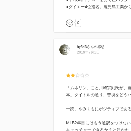
●ダイエー4位指名。鹿児島工業か
0
hy343
さん
の感想
2019年7月1日
「ムネリン」こと川崎宗則氏が、自
本。タイトルの通り、苦境をどう
一読、やみくもにポジティブであ
MLB2年目にはもう通訳をつけな
キャッチャーできるか？と訊かれ