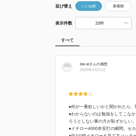
並び替え
いいね順
新着順
表示件数
すべて
dai-ai
さん
の感想
2020年3月21日
●何が一番欲しいかと聞かれたら、
●わからないのは勉強をしてこな
ろうとしない事の方が恥ずかしい
●イチロー4000本安打の瞬間。セ
●中2の時イチローを見て左バッタ