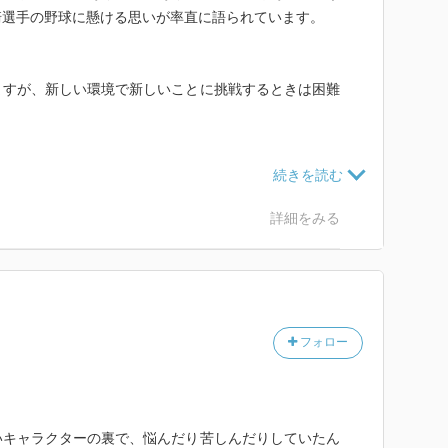
崎選手の野球に懸ける思いが率直に語られています。
ますが、新しい環境で新しいことに挑戦するときは困難
のレベルの高さに圧倒され、野球を辞めることも頭をよ
詳細をみる
ば必ずいいことが起こる」と思えるように変わり、ひた
す。
試合に出て以降、ソフトバンクを牽引する選手として活
フォロー
ー移籍直後の大きな壁を乗り越える原動力にもなりま
いキャラクターの裏で、悩んだり苦しんだりしていたん