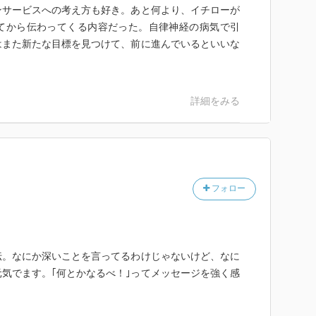
「できます」と言うのか。全然できないのはわかってて
ンサービスへの考え方も好き。あと何より、イチローが
てから伝わってくる内容だった。自律神経の病気で引
強がる。
はまた新たな目標を見つけて、前に進んでいるといいな
しい生き方を見つけたから、あとは目指す方向を指す光
詳細をみる
きますよね。
ールド・ベースボール・クラシック）に出場した川崎選手
ロー選手のそばに常にいて、メンタルコントロールや野
たそうです。
フォロー
果を出すイチロー選手から数多くのことを学び、自らを
いいます。
伝。なにか深いことを言ってるわけじゃないけど、なに
ように教わってきました。
気でます。｢何とかなるべ！｣ってメッセージを強く感
「質」がともなってくる