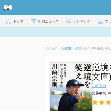
トップ
新刊ニュース
ランキング
ブ
ブクログ
>
川崎宗則
>
逆境を笑え 野球小僧の壁
逆境
文庫
川崎宗則
文藝春秋
(2