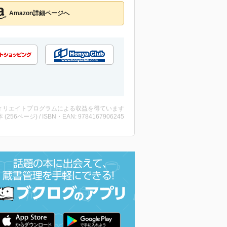
Amazon詳細ページへ
ィリエイトプログラムによる収益を得ています
・本 (256ページ) / ISBN・EAN: 9784167906245