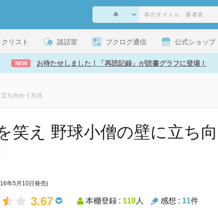
ックリスト
談話室
ブクログ通信
公式ショップ
お待たせしました！「再読記録」が読書グラフに登場！
NEW
に立ち向かう方法
を笑え 野球小僧の壁に立ち向
)
016年5月10日発売)
3.67
本棚登録 :
110
人
感想 :
11
件