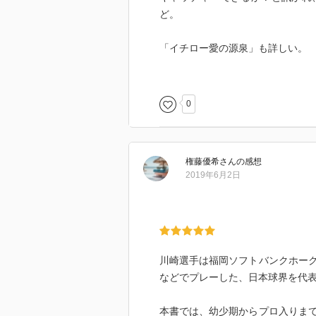
ど。
「イチロー愛の源泉」も詳しい。
中でもイチロー4000本安打の時
帰って来たので、そのボールを隠
0
返さなくてはならなかった。指紋
でもこう、エキセントリックとい
権藤優希
さん
の感想
2019年6月2日
ホークスは今シーズンも契約しよ
態になっているという。ある意味
川崎選手は福岡ソフトバンクホー
などでプレーした、日本球界を代
本書では、幼少期からプロ入りま