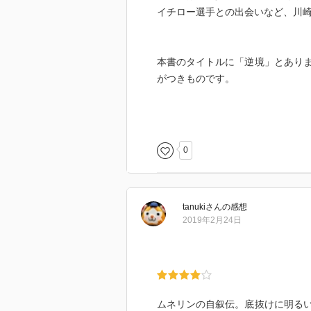
イチロー選手との出会いなど、川
本書のタイトルに「逆境」とあり
がつきものです。
川崎選手もプロ入り1年目は、そ
ぎったそうです。
0
それでも「いい練習を続けていれ
すら練習に練習を重ねたといいま
tanuki
さん
の感想
そしてプロ2年目に初めて一軍の
2019年2月24日
躍されます。
困難を乗り越えた経験は、メジャ
す。
ーーーーーーーーー
ムネリンの自叙伝。底抜けに明る