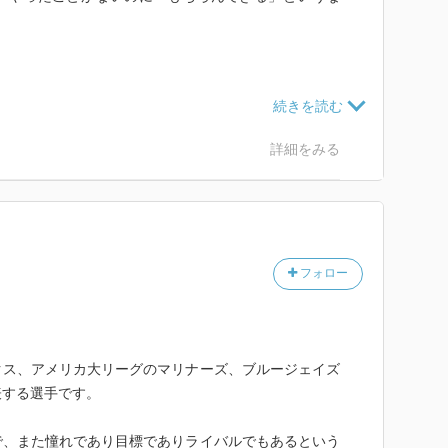
、まさにセカンドを守っていた話（ライトからボールが
して持って帰ろうとした。だが審判はしっかり見ていて
詳細をみる
をいっぱいつけといた）などがめちゃ痛快である。
うか、ムリをするタイプなんじゃないかなあ。
うと考えていたが、心身の不調でいったん自由契約の状
フォロー
逆境のさなかにあるのかも知れない。復活を祈りたい。
クス、アメリカ大リーグのマリナーズ、ブルージェイズ
表する選手です。
で、また憧れであり目標でありライバルでもあるという