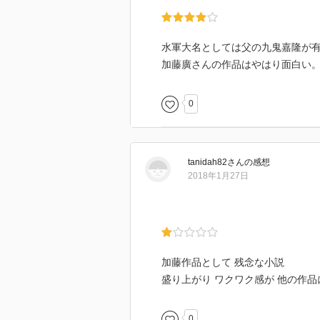
水軍大名としては父の九鬼嘉隆が
加藤廣さんの作品はやはり面白い
0
tanidah82
さん
の感想
2018年1月27日
加藤作品として 残念な小説
盛り上がり ワクワク感が 他の作品
0