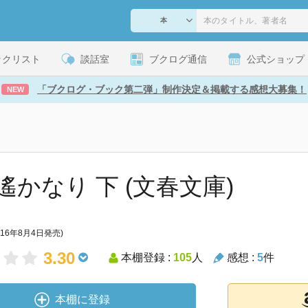
ックリスト
談話室
ブクログ通信
公式ショップ
「ブクログ・ブック第二弾」制作決定＆掲載する感想大募集！
NEW
遙かなり 下 (文春文庫)
016年8月4日発売)
3.30
本棚登録 :
105
人
感想 :
5
件
本棚に登録