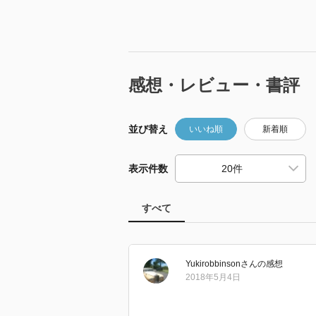
感想・レビュー・書評
並び替え
いいね順
新着順
表示件数
すべて
Yukirobbinson
さん
の感想
2018年5月4日