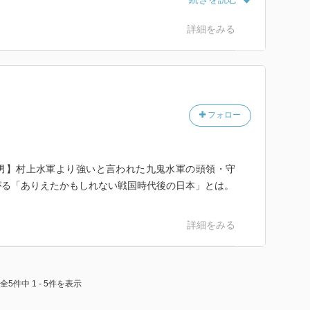
いと、彼の幻滅というようなものを介して、「この国が
巡らせてみるのも一興なのかもしれない…
詳細をみる
フォロー
男】村上水軍より強いと言われた九鬼水軍の頭領・守
がる「ありえたかもしれない戦国時代後の日本」とは。
詳細をみる
全5件中 1 - 5件を表示