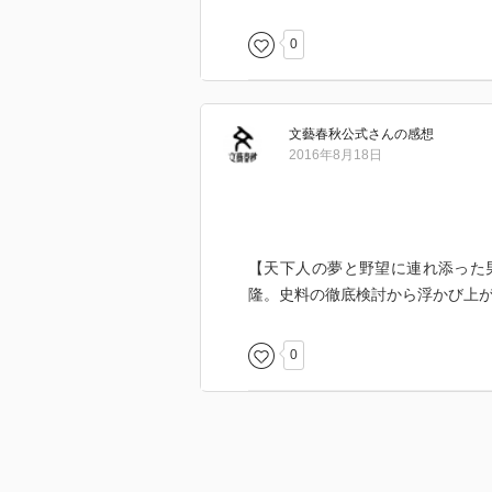
一寸面白い!!守隆が膨らませた想
辿り得た、別な可能性」に想いを
0
文藝春秋公式
さん
の感想
2016年8月18日
【天下人の夢と野望に連れ添った
隆。史料の徹底検討から浮かび上
0