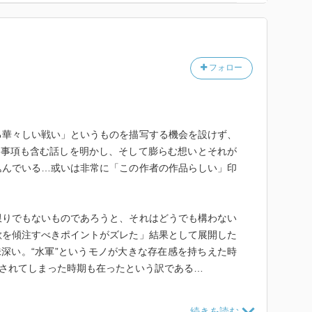
フォロー
る華々しい戦い」というものを描写する機会を設けず、
た事項も含む話しを明かし、そして膨らむ想いとそれが
込んでいる…或いは非常に「この作者の作品らしい」印
限りでもないものであろうと、それはどうでも構わない
欲を傾注すべきポイントがズレた」結果として展開した
味深い。“水軍”というモノが大きな存在感を持ちえた時
化されてしまった時期も在ったという訳である…
を、主要視点人物を介して探り、説くような時代モノ…