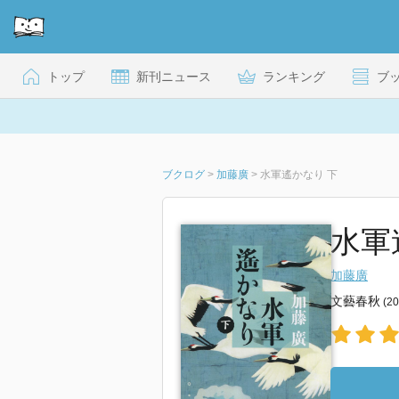
トップ
新刊ニュース
ランキング
ブ
ブクログ
>
加藤廣
>
水軍遙かなり 下
水軍
加藤廣
文藝春秋
(2