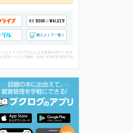
購入ストア一覧
ィリエイトプログラムによる収益を得ています
・本 (320ページ) / ISBN・EAN: 9784167906733