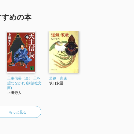
すすめの本
天主信長〈裏〉 天を
道鏡・家康
望むなかれ (講談社文
坂口安吾
庫)
上田秀人
もっと見る