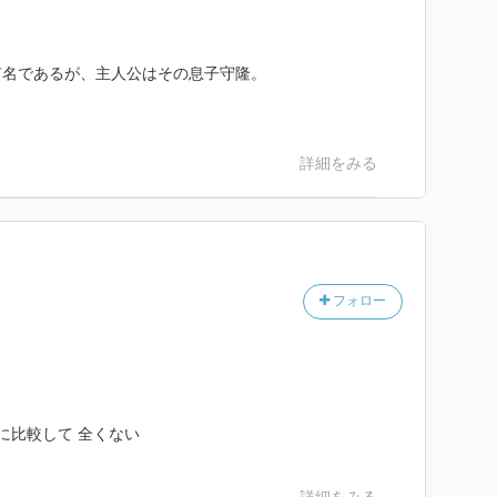
有名であるが、主人公はその息子守隆。
。
詳細をみる
フォロー
に比較して 全くない