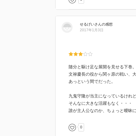
せるげい
さん
の感想
2017年1月3日
随分と駆け足な展開を見せる下巻
文禄慶長の役から関ヶ原の戦い、
あっという間でだった。
九鬼守隆が当主になっているけれ
そんなに大きな活躍もなく・・・
誰が主人公なのか、ちょっと曖昧
0