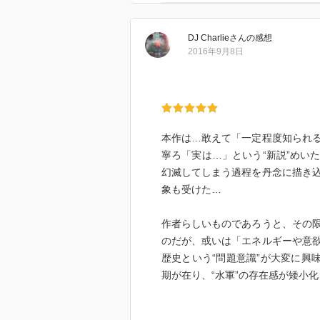
DJ Charlie
さん
の感想
2016年9月8日
本作は…敢えて「一定程度知られ
寧ろ「実は…」という“新説”めい
幻滅してしまう過程を丹念に描き
象も受けた…
作者らしいものであろうと、その
のだが、或いは「エネルギーや意
歴史という“問題意識”が大変に興
期が在り、“水軍”の存在感が矮小
こうした「或いは一寸ズレた?」