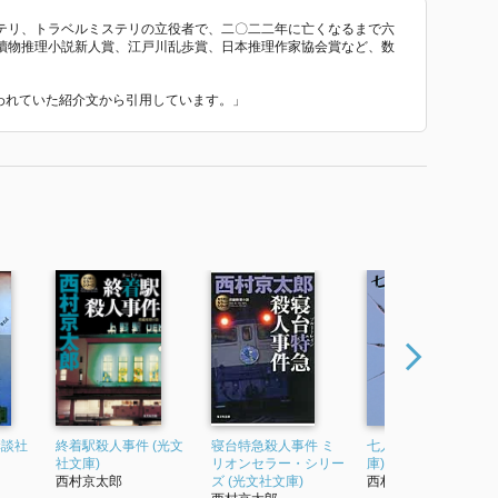
テリ、トラベルミステリの立役者で、二〇二二年に亡くなるまで六
讀物推理小説新人賞、江戸川乱歩賞、日本推理作家協会賞など、数
使われていた紹介文から引用しています。」
講談社
終着駅殺人事件 (光文
寝台特急殺人事件 ミ
七人の証人 (講談社文
社文庫)
リオンセラー・シリー
庫)
西村京太郎
ズ (光文社文庫)
西村京太郎