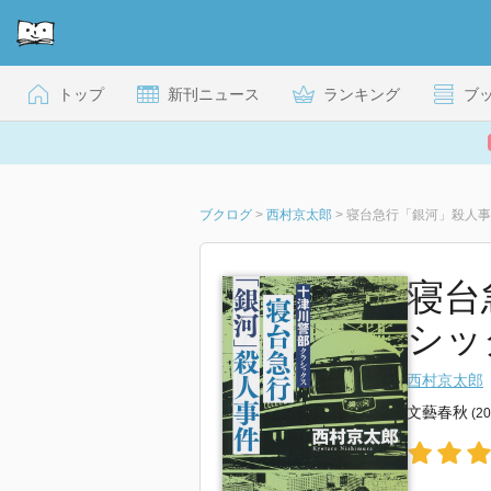
トップ
新刊ニュース
ランキング
ブ
ブクログ
>
西村京太郎
>
寝台急行「銀河」殺人事
寝台
シッ
西村京太郎
文藝春秋
(2