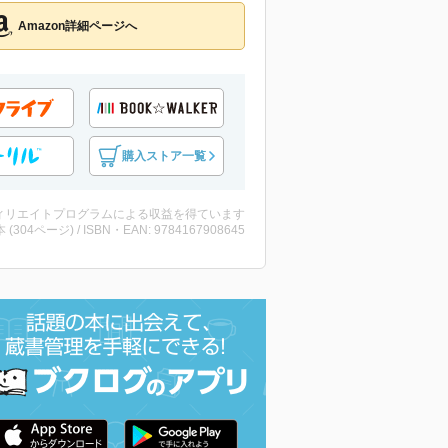
Amazon詳細ページへ
購入ストア一覧
ィリエイトプログラムによる収益を得ています
・本 (304ページ) / ISBN・EAN: 9784167908645