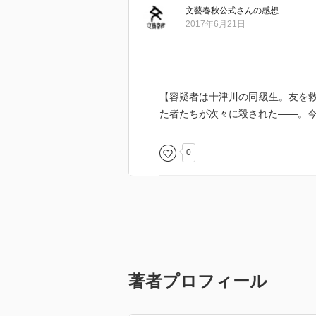
文藝春秋公式
さん
の感想
2017年6月21日
【容疑者は十津川の同級生。友を
た者たちが次々に殺された――。
0
著者プロフィール