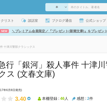
ックリスト
談話室
ブクログ通信
公式ショップ
＼プレミアム会員限定／『プレゼント(新潮文庫)』をプレゼン
NEW
件 十津川警部クラシックス
急行「銀河」殺人事件 十津
クス (文春文庫)
017年6月8日発売)
3.40
本棚登録 :
46
人
感想 :
2
件