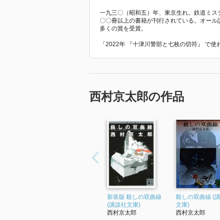
一九三〇（昭和五）年、東京生れ。鉄道ミス
〇〇冊以上の書籍が刊行されている。オール
多くの賞を受賞。
「2022年 『十津川警部と七枚の切符』 で
西村京太郎の作品
新装版 殺しの双曲線
殺しの双曲線 (
(講談社文庫)
文庫)
西村京太郎
西村京太郎