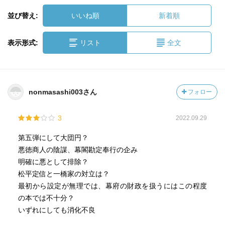
並び替え:
いいね順
新着順
表示形式:
リスト
全文
nonmasashi003さん
フォロー
3
2022.09.29
第五弾にして大団円？
悪徳商人の陰謀、幕閣勘定奉行の企み
明確に悪として排除？
松平定信と一橋家の対立は？
最初から設定が無理では、幕府の財政を扱うにはこの程度
の本では不十分？
いずれにしても消化不良