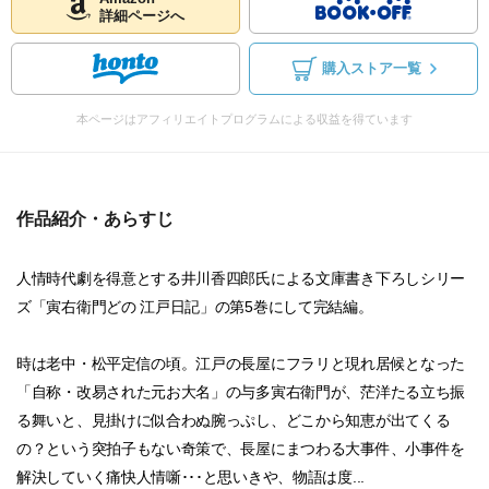
詳細ページへ
購入ストア一覧
本ページはアフィリエイトプログラムによる収益を得ています
作品紹介・あらすじ
人情時代劇を得意とする井川香四郎氏による文庫書き下ろしシリー
ズ「寅右衛門どの 江戸日記」の第5巻にして完結編。
時は老中・松平定信の頃。江戸の長屋にフラリと現れ居候となった
「自称・改易された元お大名」の与多寅右衛門が、茫洋たる立ち振
る舞いと、見掛けに似合わぬ腕っぷし、どこから知恵が出てくる
の？という突拍子もない奇策で、長屋にまつわる大事件、小事件を
解決していく痛快人情噺･･･と思いきや、物語は度...