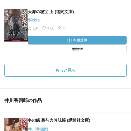
天海の秘宝 上 (徳間文庫)
夢枕獏
104
4.00
4
もっと見る
井川香四郎の作品
冬の蝶 梟与力吟味帳 (講談社文庫)
井川香四郎