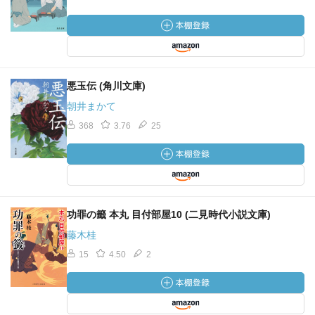
悪玉伝 (角川文庫)
朝井まかて
368
3.76
25
功罪の籤 本丸 目付部屋10 (二見時代小説文庫)
藤木桂
15
4.50
2