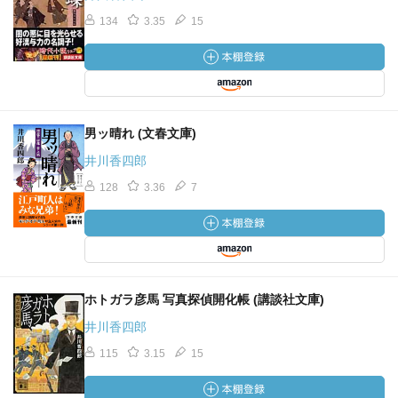
134
3.35
15
男ッ晴れ (文春文庫)
井川香四郎
128
3.36
7
ホトガラ彦馬 写真探偵開化帳 (講談社文庫)
井川香四郎
115
3.15
15