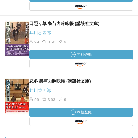
日照り草 梟与力吟味帳 (講談社文庫)
井川香四郎
99
3.50
9
忍冬 梟与力吟味帳 (講談社文庫)
井川香四郎
96
3.63
9