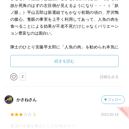
故か死角のはずの左目側が見えるようになり・・・（「妖
ノ眼」）平山五郎は新選組でもかなり初期の頃の、芹沢鴨
の腹心。隻眼の事実を上手く利用してあって、人魚の肉を
食べることによる効果が不老不死だけじゃなくバリエーシ
ョン豊富なのは面白い。
隊士のひとり安藤早太郎に「人魚の肉」を勧められ本気に
せずそれを食した近藤・沖田・斉藤の三人。近藤と斉藤に
変化はないが、沖田は喉の渇きに襲われ、次第に人間の血
続きを読む
と肉への欲望を押さえられなくなり・・・（「肉ノ人」）
新選組もののドラマだと大抵、池田屋で沖田総司が血を吐
2
詳細をみる
くことになってるけど、こちら、血を吐いてたんじゃなく
て斬った相手の血を啜ってたってのが、斬新（という問題
でもないけど・笑）
かさねさん
フォロー
なぜ安藤早太郎が人魚の肉を所持していたのかは、次の
3
2023.05.16
「血ノ祭」で明かされる。この話が一番オリジナル伝奇小
説ぽく、歴史とは無関係なオリキャラも多数登場。八坂に
幕末の京都を舞台とした伝奇ホラー。