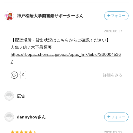
神戸松蔭大学図書館サポーターさん
フォロー
2020.06.17
【配架場所・貸出状況はこちらからご確認ください】
人魚ノ肉 / 木下昌輝著
https://libopac.shoin.ac.jp/opac/opac_link/bibid/SB0004536
7
0
詳細をみる
広告
dannyboyさん
フォロー
5
2020.03.22