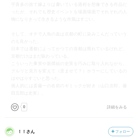
も。
宇喜多の捨て嫁よりは書いている過程を想像できる作品だ
ったが、それでも歴史イベントを場面場面でそれぞれの人
※収録
物になりきって生きるような作風はすごい。
竜馬ノ夢／妖ノ眼／肉ノ人／血ノ祭／不死ノ屍／骸ノ切腹
／分身ノ鬼／首ノ物語
そして、オチで人魚の血は京都の町に染みこんだっていう
のも良かった。
日本では遷都によってかつての首都は廃れているけれど、
京都だけはまだ賑わっている。
こういった事実や新撰組の史実を巧みに取り入れながら、
グルリと見方を変えて（歪ませて？）ホラーにしているの
はやはりすごいと思った。
個人的には斎藤一の名前のギミックが好き（山口次郎、藤
田五郎は史実）。
0
詳細をみる
！！さん
フォロー