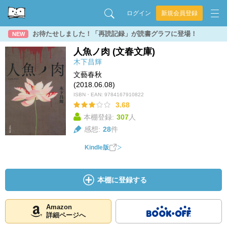
ログイン
新規会員登録
お待たせしました！「再読記録」が読書グラフに登場！
NEW
人魚ノ肉 (文春文庫)
木下昌輝
文藝春秋
(2018.06.08)
ISBN・EAN:
9784167910822
3.68
本棚登録:
307
人
感想:
28
件
Kindle版
本棚に登録する
Amazon
詳細ページへ