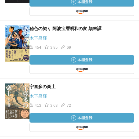
秘色の契り 阿波宝暦明和の変 顛末譚
木下昌輝
454
3.85
69
宇喜多の楽土
木下昌輝
413
3.63
72