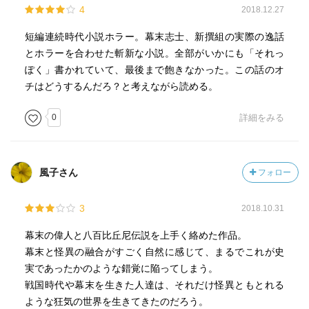
4
2018.12.27
短編連続時代小説ホラー。幕末志士、新撰組の実際の逸話
とホラーを合わせた斬新な小説。全部がいかにも「それっ
ぽく」書かれていて、最後まで飽きなかった。この話のオ
チはどうするんだろ？と考えながら読める。
0
詳細をみる
風子さん
フォロー
3
2018.10.31
幕末の偉人と八百比丘尼伝説を上手く絡めた作品。
幕末と怪異の融合がすごく自然に感じて、まるでこれが史
実であったかのような錯覚に陥ってしまう。
戦国時代や幕末を生きた人達は、それだけ怪異ともとれる
ような狂気の世界を生きてきたのだろう。