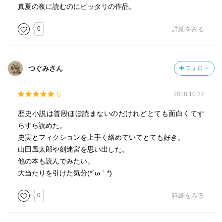
真夏の夜に読むのにピッタリの作品。
0
詳細をみる
つぐみさん
フォロー
5
2018.10.27
歴史小説は普段ほぼ読まないのだけれどとても面白くてす
らすら読めた。
史実とフィクションを上手く絡めていてとても好き。
山田風太郎や刻迷宮を思い出した。
他の本も読んでみたい。
大当たりを引けた気分(*´ω｀*)
0
詳細をみる