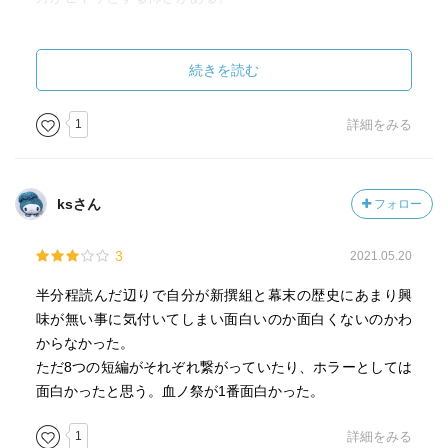
もわりと有名エピソード、そこから武士の象徴である切腹
すら許されず斬首になった近藤の無念を結びつけたのは上
不満を言えば、作中の人魚の見た目が西洋風の「マーメイ
手かった！
ド」でありながら日本式の不老不死、他の土着妖怪との接
続きを読む
点、邪双門に出てくる存在…と設定が盛り過ぎてごった煮
高台寺党への潜入スパイを命じられた斉藤一は山口次郎と
感があった事。どうせなら醜悪な見た目の方が新しい妖怪
1
詳細をみる
改名するが、もう一人の斉藤一が現れて・・・（「分身ノ
譚ぽくて良かったかも？
鬼」）ドッペルゲンガーなのかコピーなのか分身のタイミ
不死ノ屍のストーリー。不死描写のある七五味助だが、肉
ングは謎ながら、斉藤一→山口二郎→藤田五郎と改名する
しか食べていない筈。対する大石も人間だし…中々怖いラ
たび数が増えていくのは私も面白いなと思っていたので
ksさん
フォロー
ストなのだが全体設定から外れている気がしてモヤモヤす
（間に三郎と四郎の時期もあったんじゃないかとか）それ
る。
を分身と結びつける発想は面白かった。最初の分身前に鏡
3
2021.05.20
そして七人ミサキが人魚とセットの怪異ならば、作中肉を
が出てきたので、左右反転したら面白いなと思ったのだけ
食べたのも七人(安藤早太郎自身は血肉を食べていないので
半分程読んだ辺りで自分が新撰組と幕末の歴史にあまり興
ど（斉藤一は左利き説・右利き説両方あることを利用し
ノーカウント)だし新たな七人ミサキに…でも良かったかな
味が無い事に気付いてしまい面白いのか面白くないのかわ
て）そこまではなかったので残念。ちなみに本書では左利
と
からなかった。
き説採用。
ただ8つの短編がそれぞれ繋がっていたり、ホラーとしては
部分部分で「あーそう来たか！」「好きだなぁ」と思う所
面白かったと思う。血ノ祭が1番面白かった。
最後の「首ノ物語」で岡田以蔵のその後がようやく語られ
と「うーん…」となる所と混ざっていて、悩んだ結果の星3
る。といっても、彼は土佐で斬首されすでに首だけになっ
評価
1
詳細をみる
ているけれど。結局、不老はまだしも不死というのは必ず