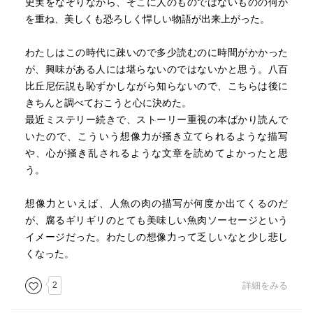
史実をなぞりながら、そこに人のものではないものの何か
を重ね、美しくも恐ろしく悍しい物語が出来上がった。
わたしはこの時代に疎いので多少読むのに時間がかかった
が、興味がある人には堪らないのではないかと思う。八百
比丘尼伝説も恥ずかしながら知らないので、こちらは後に
きちんと調べておこうと心に決めた。
最近ミステリー続きで、ストーリー重視の本ばかり読んで
いたので、こういう想像力が掻き立てられるような描写
や、心が掻き乱されるような文章を読めてよかったと思
う。
想像力といえば、人魚の肉の描写が何度か出てくるのだ
が、腐るギリギリのとても美味しい魚肉ソーセージという
イメージだった。わたしの想像力って乏しいなと少し悲し
くなった。
2
詳細をみる