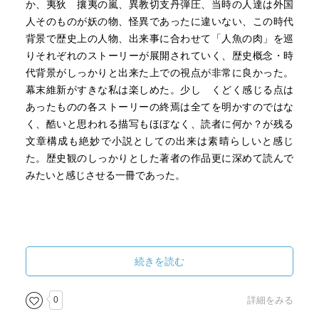
か、夷狄 攘夷の嵐、異教切支丹弾圧、当時の人達は外国
人そのものが妖の物、怪異であったに違いない、この時代
背景で歴史上の人物、出来事に合わせて「人魚の肉」を巡
りそれぞれのストーリーが展開されていく、歴史概念・時
代背景がしっかりと出来た上での視点が非常に良かった。
幕末維新がすきな私は楽しめた。少し くどく感じる点は
あったものの各ストーリーの終焉は全てを明かすのではな
く、酷いと思われる描写もほぼなく、読者に何か？が残る
文章構成も絶妙で小説としての出来は素晴らしいと感じ
た。歴史観のしっかりとした著者の作品更に深めて読んで
みたいと感じさせる一冊であった。
続きを読む
0
詳細をみる