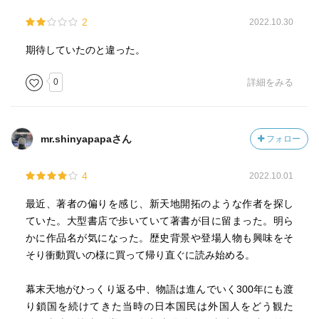
2
2022.10.30
期待していたのと違った。
0
詳細をみる
mr.shinyapapaさん
フォロー
4
2022.10.01
最近、著者の偏りを感じ、新天地開拓のような作者を探し
ていた。大型書店で歩いていて著書が目に留まった。明ら
かに作品名が気になった。歴史背景や登場人物も興味をそ
そり衝動買いの様に買って帰り直ぐに読み始める。
幕末天地がひっくり返る中、物語は進んでいく300年にも渡
り鎖国を続けてきた当時の日本国民は外国人をどう観た