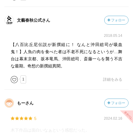
しも僥倖ではない。どんなに苦しくても死ねない不幸はむ
しろ拷問だ。
文藝春秋公式さん
フォロー
全体的に、ちょっとした史実エピソード（※出所が子母澤
寛のものは創作との境界が怪しいけれど、平山の隻眼、沖
2018.05.14
田の喀血、黒猫、佐野の蘇生、沼尻の介錯失敗等）を上手
【八百比丘尼伝説が新撰組に！ なんと沖田総司が吸血
く生かして土台にしてあることで、人魚の肉がもたらす突
鬼！】人魚の肉を食べた者は不老不死になるというが…舞
拍子もない変化に説得力をもたせてあって良かった。新選
台は幕末京都、坂本竜馬、沖田総司、斎藤一らを襲う不吉
組についてある程度予備知識があるほうが「そうきた
な最期。奇想の新撰組異聞。
か！」と面白がれるけど、知らなくても歴史伝奇ものとし
て楽しめると思う。
1
詳細をみる
幕末おたく的にちょっと気になったのは、以蔵が竜馬にえ
らそうだったこと（※以蔵のほうが年下のはず）と、山崎
もーさん
フォロー
林五郎の入隊時期（不明点の多い隊士だけど入隊は戊辰戦
争始まってからだったはず）くらいかな。あとは貴重な人
5
2024.02.16
魚の肉をなぜ他人にほいほい深い恨みも理由もなく食べさ
せてしまうのかのちゃんとした理由づけは欲しかったか
木下作品は面白いなぁという感想だった。