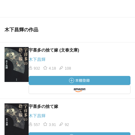
木下昌輝の作品
宇喜多の捨て嫁 (文春文庫)
木下昌輝
932
4.18
108
宇喜多の捨て嫁
木下昌輝
557
3.91
92