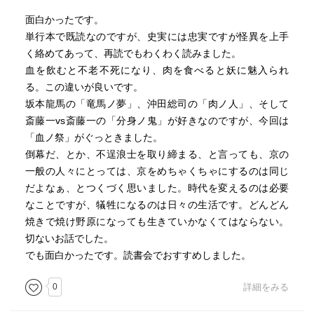
面白かったです。
単行本で既読なのですが、史実には忠実ですが怪異を上手
く絡めてあって、再読でもわくわく読みました。
血を飲むと不老不死になり、肉を食べると妖に魅入られ
る。この違いが良いです。
坂本龍馬の「竜馬ノ夢」、沖田総司の「肉ノ人」、そして
斎藤一vs斎藤一の「分身ノ鬼」が好きなのですが、今回は
「血ノ祭」がぐっときました。
倒幕だ、とか、不逞浪士を取り締まる、と言っても、京の
一般の人々にとっては、京をめちゃくちゃにするのは同じ
だよなぁ、とつくづく思いました。時代を変えるのは必要
なことですが、犠牲になるのは日々の生活です。どんどん
焼きで焼け野原になっても生きていかなくてはならない。
切ないお話でした。
でも面白かったです。読書会でおすすめしました。
0
詳細をみる