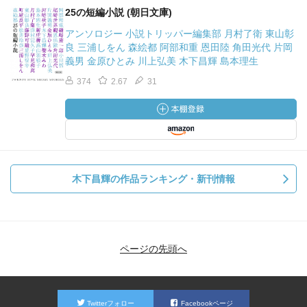
25の短編小説 (朝日文庫)
アンソロジー 小説トリッパー編集部 月村了衛 東山彰
良 三浦しをん 森絵都 阿部和重 恩田陸 角田光代 片岡
義男 金原ひとみ 川上弘美 木下昌輝 島本理生
374
2.67
31
木下昌輝の作品ランキング・新刊情報
ページの先頭へ
Twitterフォロー
Facebookページ