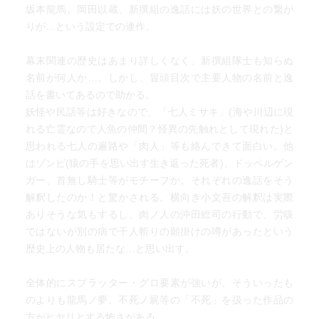
いた女陰陽師（実は異端の切支丹）と大塩平八郎、祇園祭
坂本龍馬、岡田以蔵、新撰組の逸話には妖の世界との繋が
や京都の風習などよく調べてあったと思う。ただ商人（男
りが…という設定での連作。
性）が「～どすえ」は言わないんじゃないかな。
幕末関連の歴史はあまり詳しくなく、新撰組隊士も知らぬ
安藤早太郎から残りの人魚の肉を譲りうけた年少隊士・山
名前が何人か…。しかし、冒頭目次で主要人物の名前と逸
崎林五郎（山崎烝の弟）は、佐野七五三之助にそれを食べ
話を書いてあるので助かる。
させる。高台寺党の分離後の合流を画策した佐野と仲間た
妖怪や民話等は好きなので、「七人ミサキ」(海や川辺に現
ちは、大石鍬次郎らによって暗殺されるが・・・（「不死
れる亡霊なので人魚の仲間？怪異の先触れとして現れた)と
ノ屍」）死んだと思ったらいきなり蘇生して大石に斬りつ
思われる七人の遍路や「肉人」等も絡んできて面白い。他
けたというゾンビめいた佐野七五三之助のエピソードは有
はゾンビ(猿の手を思い出す生き返った死者)、ドッペルゲン
名だけれど、それを人魚の肉由来の不死に絡めるとは、な
ガー、首無し騎士等がモチーフか。それぞれの逸話をそう
るほど。
解釈したのか！と驚かされる。横向き小文吾の解釈は実際
ありそうな気もするし、肉ノ人の沖田総司の行動で、労咳
会計係でありながら隊の金を使い込んで切腹になった河合
ではないが別の病で千人斬りの願掛けの噂があったという
耆三郎の介錯に失敗した沼尻小文吾は以来河合の亡霊に悩
歴史上の人物も居たな…と思い出す。
まされている。数年後新選組は敗走、近藤勇の処刑を見た
沼尻は今度は近藤の首なしの幽霊を見るようになり・・・
全体的にスプラッター・グロ要素が強いが、そういったも
（「骸ノ切腹」）これは本書で唯一ある意味「良い話」か
のよりも龍馬ノ夢、不死ノ屍等の「不死」を扱った作品の
もしれない。沼尻が河合の介錯で醜態をさらしたというの
方がヒヤリとする怖さがある。