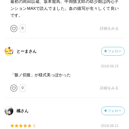
最初の岡田以蔵、坂本龍馬、中岡慎太郎の幼少期は内心テ
ンションMAXで読んでました。血の描写が生々しくて良い
です。
0
詳細をみる
とーまさん
フォロー
2018.09.15
「骸ノ切腹」が様式美っぽかった
0
詳細をみる
橘さん
フォロー
5
2018.08.21