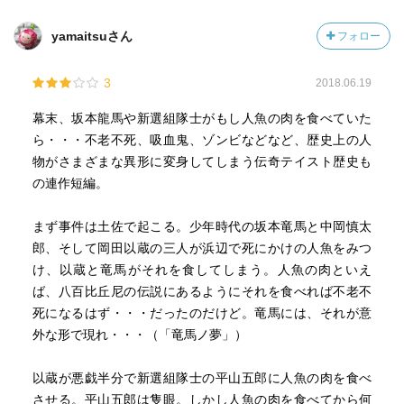
yamaitsuさん
フォロー
3
2018.06.19
幕末、坂本龍馬や新選組隊士がもし人魚の肉を食べていた
ら・・・不老不死、吸血鬼、ゾンビなどなど、歴史上の人
物がさまざまな異形に変身してしまう伝奇テイスト歴史も
の連作短編。
まず事件は土佐で起こる。少年時代の坂本竜馬と中岡慎太
郎、そして岡田以蔵の三人が浜辺で死にかけの人魚をみつ
け、以蔵と竜馬がそれを食してしまう。人魚の肉といえ
ば、八百比丘尼の伝説にあるようにそれを食べれば不老不
死になるはず・・・だったのだけど。竜馬には、それが意
外な形で現れ・・・（「竜馬ノ夢」）
以蔵が悪戯半分で新選組隊士の平山五郎に人魚の肉を食べ
させる。平山五郎は隻眼。しかし人魚の肉を食べてから何