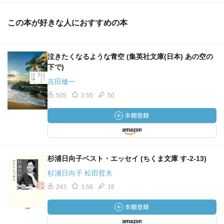
この本が好きな人におすすめの本
泣きたくなるような青空 (集英社文庫(日本) あの空の
下で)
吉田修一
505
3.55
50
杉浦日向子ベスト・エッセイ (ちくま文庫 す-2-13)
杉浦日向子 松田哲夫
243
3.56
18