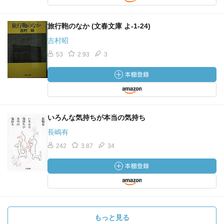
旅行鞄のなか (文春文庫 よ-1-24)
吉村昭
53
2.93
3
いろんな気持ちが本当の気持ち
長嶋有
242
3.87
34
もっと見る