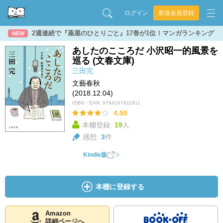
ログイン
新規会員登録
2週連続で『薬屋のひとりごと』17巻が1位！マンガランキング
NEW
あしたのこころだ 小沢昭一的風景を
巡る (文春文庫)
三田完
文藝春秋
(2018.12.04)
ISBN・EAN:
9784167911911
4.50
本棚登録:
19
人
感想:
3
件
Kindle版
本棚に登録する
Amazon
詳細ページへ