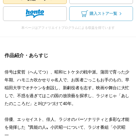
購入ストア一覧
本ページはアフィリエイトプログラムによる収益を得ています
作品紹介・あらすじ
俳号は変哲（へんてつ）、昭和ヒトケタの戦中派。蒲田で育った少
年期、ハモニカ吹かせりゃ名人で、お医者ごっこもお手のもの。早
稲田大学でオチケンを創設し、新劇役者を志す。映画や舞台に大忙
しで、不惑を過ぎてはこの国の放浪藝を探求し、ラジオじゃ「あし
たのこころだ」と叫びつづけて40年。
俳優、エッセイスト、俳人、ラジオのパーソナリティと多彩な才能
を発揮した〝異能の人〟小沢昭一について、ラジオ番組「小沢昭
一...