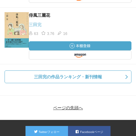
俳風三麗花
三田完
63
3.76
16
三田完の作品ランキング・新刊情報
ページの先頭へ
Twitterフォロー
Facebookページ