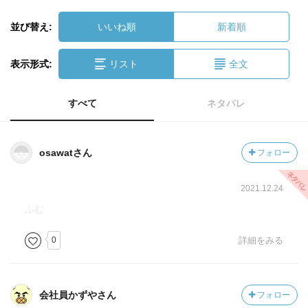
並び替え:
いいね順
新着順
表示形式:
リスト
全文
すべて
ネタバレ
osawatさん
フォロー
2021.12.24
ふむ
0
詳細をみる
会社員かずやさん
フォロー