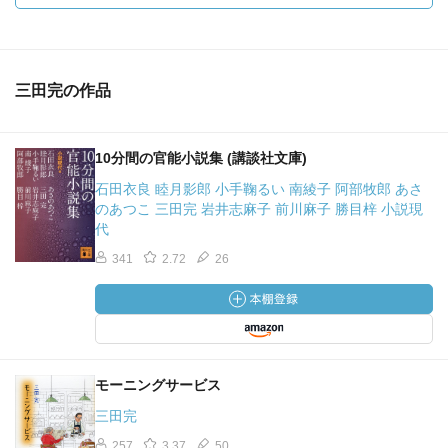
三田完の作品
10分間の官能小説集 (講談社文庫)
石田衣良 睦月影郎 小手鞠るい 南綾子 阿部牧郎 あさ
のあつこ 三田完 岩井志麻子 前川麻子 勝目梓 小説現
代
341
2.72
26
モーニングサービス
三田完
257
3.37
50