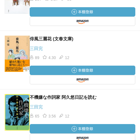
俳風三麗花 (文春文庫)
三田完
89
4.30
12
不機嫌な作詞家 阿久悠日記を読む
三田完
65
3.56
12