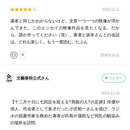
5
2020.11.11
著者と同じかわからないけど、文章一つ一つの映像が浮か
んできた。このエッセイの映像作品を見たくなる。だか
ら、誰か作ってください（笑）。著者と坂本さんとの会話
は、どれも楽しく。もう一度読む。たぶん
0
詳細をみる
文藝春秋公式さん
フォロー
2018.12.19
【十二月十日に七回忌を迎える?異能の人?の足跡】俳優や
俳人、司会者として多才だった小沢昭一さんを偲び、ラジ
オの筋書作家を務めた著者が向島や蒲田など同氏の馴染み
の場所を訪問。