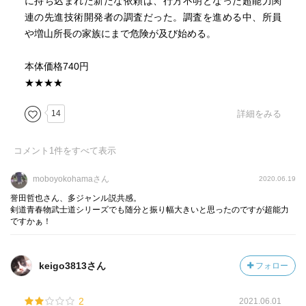
に持ち込まれた新たな依頼は、行方不明となった超能力関
連の先進技術開発者の調査だった。調査を進める中、所員
や増山所長の家族にまで危険が及び始める。
本体価格740円
★★★★
14
詳細をみる
コメント
1
件をすべて表示
moboyokohamaさん
2020.06.19
誉田哲也さん、多ジャンル説共感。
剣道青春物武士道シリーズでも随分と振り幅大きいと思ったのですが超能力
ですかぁ！
keigo3813さん
フォロー
2
2021.06.01