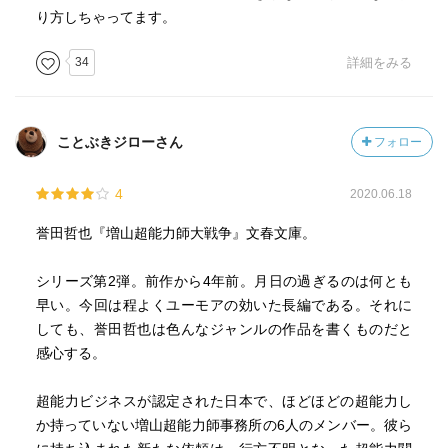
り方しちゃってます。
34
詳細をみる
ことぶきジローさん
フォロー
4
2020.06.18
誉田哲也『増山超能力師大戦争』文春文庫。
シリーズ第2弾。前作から4年前。月日の過ぎるのは何とも
早い。今回は程よくユーモアの効いた長編である。それに
しても、誉田哲也は色んなジャンルの作品を書くものだと
感心する。
超能力ビジネスが認定された日本で、ほどほどの超能力し
か持っていない増山超能力師事務所の6人のメンバー。彼ら