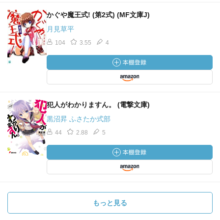
かぐや魔王式! (第2式) (MF文庫J)
月見草平
104
3.55
4
犯人がわかりますん。 (電撃文庫)
黒沼昇 ふさたか式部
44
2.88
5
もっと見る