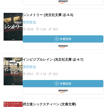
シンメトリー (光文社文庫 ほ-4-5)
誉田哲也
9558
3.48
682
インビジブルレイン (光文社文庫 ほ-4-7)
誉田哲也
8553
3.78
633
武士道シックスティーン (文春文庫)