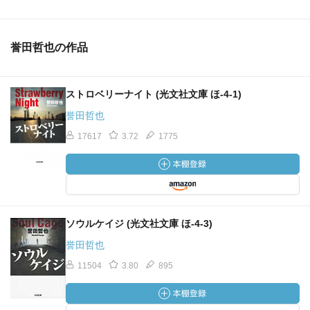
誉田哲也の作品
ストロベリーナイト (光文社文庫 ほ-4-1)
誉田哲也
17617
3.72
1775
ソウルケイジ (光文社文庫 ほ-4-3)
誉田哲也
11504
3.80
895