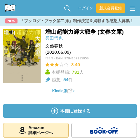
ログイン
新規会員登録
「ブクログ・ブック第二弾」制作決定＆掲載する感想大募集！
NEW
増山超能力師大戦争 (文春文庫)
誉田哲也
文藝春秋
(2020.06.09)
ISBN・EAN:
9784167915056
3.40
本棚登録:
731
人
感想:
54
件
Kindle版
本棚に登録する
Amazon
詳細ページへ