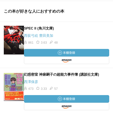
この本が好きな人におすすめの本
SPEC II (角川文庫)
西荻弓絵 豊田美加
861
3.63
48
幻惑密室 神麻嗣子の超能力事件簿 (講談社文庫)
西澤保彦
473
3.33
57