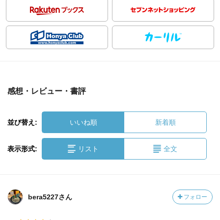
感想・レビュー・書評
並び替え:
いいね順
新着順
表示形式:
リスト
全文
bera5227さん
フォロー