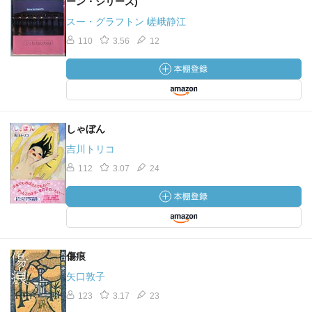
ーン・シリーズ)
スー・グラフトン 嵯峨静江
110
3.56
12
しゃぼん
吉川トリコ
112
3.07
24
傷痕
矢口敦子
123
3.17
23