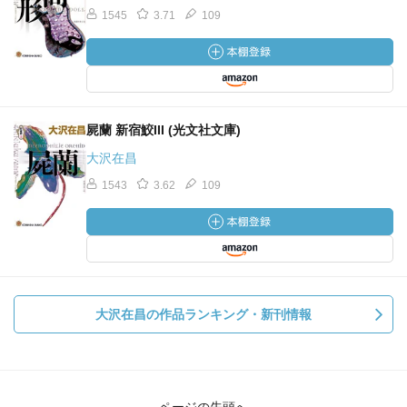
1545
3.71
109
屍蘭 新宿鮫III (光文社文庫)
大沢在昌
1543
3.62
109
大沢在昌の作品ランキング・新刊情報