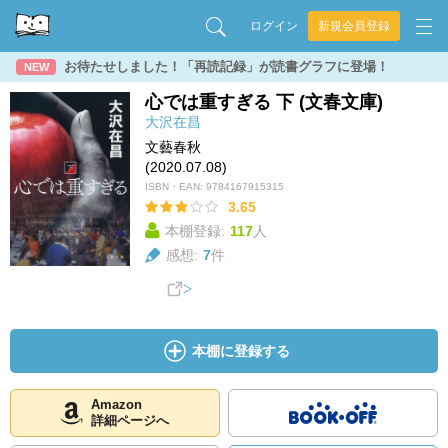
ログイン
新規会員登録
お待たせしました！「再読記録」が読書グラフに登場！
NEW
心では重すぎる 下 (文春文庫)
大沢在昌
文藝春秋
(2020.07.08)
ISBN・EAN:
9784167915315
3.65
本棚登録:
117
人
感想:
7
件
本棚に登録する
Amazon
詳細ページへ