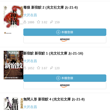
毒猿 新宿鮫 2 (光文社文庫 お-21-6)
大沢在昌
1886
3.82
159
新宿鮫 新宿鮫 1 (光文社文庫 お-21-16)
大沢在昌
1652
3.67
120
無間人形 新宿鮫 4 (光文社文庫 お-21-8)
大沢在昌