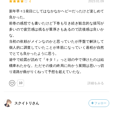
4
2023.01.09
新年早々1発目にしてはなかなかヘビーだったけど楽しめて
良かった。
前巻の感想でも書いたけど下巻も引き続き観念的な描写が
多いので疲労感は残るが重厚さもあるので読後感は良いか
な。
当初の依頼がメインなのかと思っていたが序盤で解決して
個人的に調査していたことが本筋になっていく過程が自然
でとても良かったように思う。
途中で絵図が読めて『キタ！』っと頭の中で弾けたのは結
構痺れたかな。ただその後の終局に向かう展開は思いっ切
り道路が曲がりくねって予想を超えていたな。
10
詳細をみる
スクイトリさん
フォロー