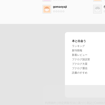
gomaoyaji
本と出会う
ランキング
新刊情報
新着レビュー
ブクログ談話室
ブクログ大賞
ブクログ通信
読書のすすめ
利用規約
|
特定商取引法に基づく表記
|
Cook