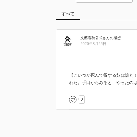
すべて
文藝春秋公式
さん
の感想
2020年8月25日
【こいつが死んで得する奴は誰だ
れた。手口からみると、やったの
0