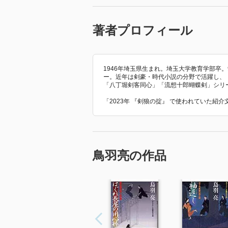
著者プロフィール
1946年埼玉県生まれ。埼玉大学教育学部卒
ー。近年は剣豪・時代小説の分野で活躍し、
「八丁堀剣客同心」「流想十郎蝴蝶剣」シリ
「2023年 『剣狼の掟』 で使われていた紹
鳥羽亮の作品