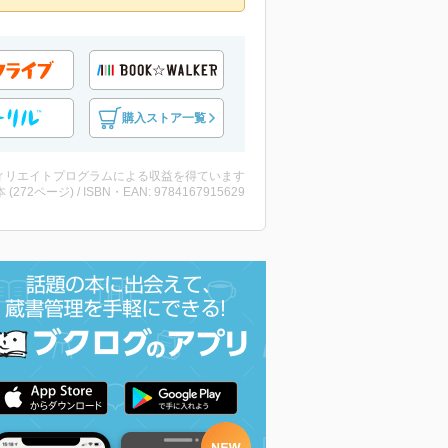
購入ストア一覧
ィリエイトプログラムによる収益を得ています
・本 (272ページ) / ISBN・EAN: 9784167915629