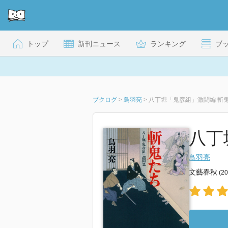
トップ
新刊ニュース
ランキング
ブ
ブクログ
>
鳥羽亮
>
八丁堀「鬼彦組」激闘編 斬
八丁
鳥羽亮
文藝春秋
(2