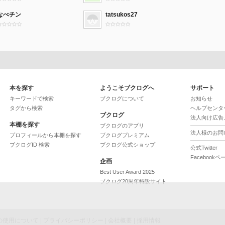
なべチン
tatsukos27
本を探す
ようこそブクログへ
サポート
キーワードで検索
ブクログについて
お知らせ
タグから検索
ヘルプセンタ
ブクログ
法人向け広告
本棚を探す
ブクログのアプリ
法人様のお問
プロフィールから本棚を探す
ブクログプレミアム
ブクログID 検索
ブクログ公式ショップ
公式Twitter
Facebookペ
企画
Best User Award 2025
ブクログ20周年特設サイト
ieの使用について
|
プライバシーポリシー
|
会社概要
|
採用情報