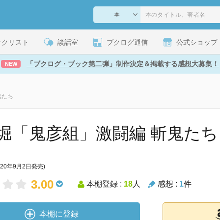
ックリスト
談話室
ブクログ通信
公式ショップ
「ブクログ・ブック第二弾」制作決定＆掲載する感想大募集！
NEW
鬼たち
堀「鬼彦組」激闘編 斬鬼たち 
020年9月2日発売)
3.00
本棚登録 :
18
人
感想 :
1
件
本棚に登録