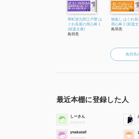
華町源九郎江戸暦 は
袖返し はぐれ長
ぐれ長屋の用心棒 1
用心棒 2 (双葉文
(双葉文庫)
鳥羽亮
鳥羽亮
鳥羽亮
最近本棚に登録した人
しーさん
ynakata0