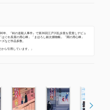
。90年、『剣の道殺人事件』で第36回江戸川乱歩賞を受賞しデビュ
「はぐれ長屋の用心棒」「まほろし銀次捕物帳」「闇の用心棒」
ーズなど作品多数。
介文から引用しています。」