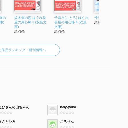
屋の
紋太夫の恋 はぐれ長
子盗ろ(ことろ) はぐれ
沖田総司 壬生狼
庫)
屋の用心棒 3 (双葉文
長屋の用心棒 4 (双葉
鳥羽亮
庫)
文庫)
鳥羽亮
鳥羽亮
の作品ランキング・新刊情報へ
えびさんの山ちゃん
lady-yoko
まさとひろ
ころりん