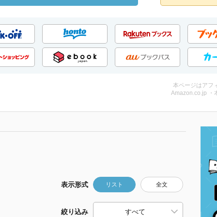
本ページはアフ
Amazon.co.jp 
表示形式
リスト
全文
絞り込み