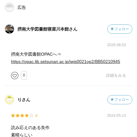
広告
摂南大学図書館寝屋川本館さん
フォロー
2026.08.03
摂南大学図書館OPACへ⇒
https://opac.lib.setsunan.ac.jp/iwjs0021op2/BB50210945
0
詳細をみる
りさん
フォロー
4
2024.05.13
読み応えのある良作
素晴らしい