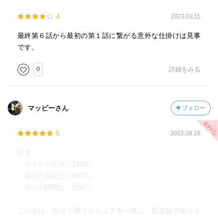
4
2023.03.11
最終第６話から最初の第１話に繋がる意外な仕掛けは見事
です。
0
詳細をみる
マッピーさん
フォロー
5
2022.08.18
目次
・テミスの天秤（1989）
・借りた場所に（1977）
・借りた時間に（1967）
この本は、自分で買うなら上下巻一気に、図書館で借りる