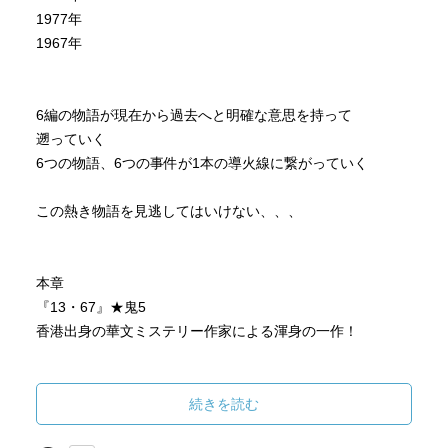
1977年
1967年
6編の物語が現在から過去へと明確な意思を持って
遡っていく
6つの物語、6つの事件が1本の導火線に繋がっていく
この熱き物語を見逃してはいけない、、、
本章
『13・67』★鬼5
香港出身の華文ミステリー作家による渾身の一作！
ブグログ大賞 大賞受賞
週刊文春ミステリーベスト10 1位
続きを読む
このミステリーがすごい 海外編 2位