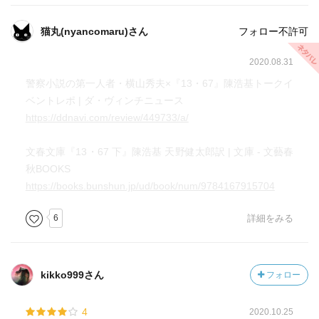
はずなのだ。だからこの本は、香港のことを知っていれば
いるほど、より味わい深くなる気がする。だって真っさら
猫丸(nyancomaru)さん
フォロー不許可
な状態で読んだ私でさえ、こんなに感じ入ったのだから。
2020.08.31
警察小説の第一人者・横山秀夫×『13・67』陳浩基トークイ
ベントレポ | ダ・ヴィンチニュース
https://ddnavi.com/review/449733/a/
文春文庫『13・67 下』陳浩基 天野健太郎訳 | 文庫 - 文藝春
秋BOOKS
https://books.bunshun.jp/ud/book/num/9784167915704
6
詳細をみる
kikko999さん
フォロー
4
2020.10.25