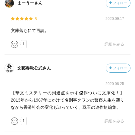
まーうーさん
フォロー
5
2020.09.17
文庫落ちにて再読。
1
詳細をみる
文藝春秋公式さん
フォロー
2020.08.25
【華文ミステリーの到達点を示す傑作ついに文庫化！】
2013年から1967年にかけて名刑事クワンの警察人生を遡り
ながら香港社会の変化も辿っていく、珠玉の連作短編集。
1
詳細をみる