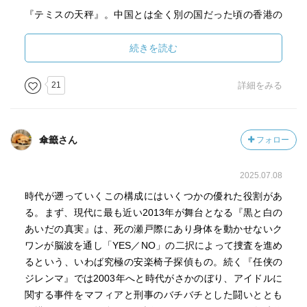
『テミスの天秤』。中国とは全く別の国だった頃の香港の
世相を舞台に、現役バリバリのクワンの活躍が描かれる。
1989年、雑居ビルに潜む凶悪犯たちと香港警察の警官との
続きを読む
銃撃戦。犯人は全員射殺されたものの、ビル内にあるホテ
ルに居た一般市民は全員が犯人に射殺され、何人かの警官
21
詳細をみる
も負傷する。事件の直後に偶然、事件現場を訪れたクワン
が見出だした事件の恐るべき真相とは……
傘籤さん
フォロー
『借りた場所に』。パズルを解くような理路整然としたク
ワンの推理が光る秀作。1977年、まだ香港警察に賄賂など
2025.07.08
の汚職が蔓延る時代。そんな警察の堕落に目を光らせる司
法執行員のヒルの一人息子が誘拐された。ヒルが頼ったの
時代が遡っていくこの構成にはいくつかの優れた役割があ
はロンドン警察時代の教え子、クワンだった。子供の誘拐
る。まず、現代に最も近い2013年が舞台となる『黒と白の
事件なのに何故か醒めた態度のクワン。事件の背後に隠さ
あいだの真実』は、死の瀬戸際にあり身体を動かせないク
れた真実とは……
ワンが脳波を通し「YES／NO」の二択によって捜査を進め
るという、いわば究極の安楽椅子探偵もの。続く『任侠の
『借りた時間に』。反英の嵐が吹き荒れる1967年の香港。
ジレンマ』では2003年へと時代がさかのぼり、アイドルに
主人公は雑貨店に働く『私』である。ある日『私』が隣に
関する事件をマフィアと刑事のバチバチとした闘いととも