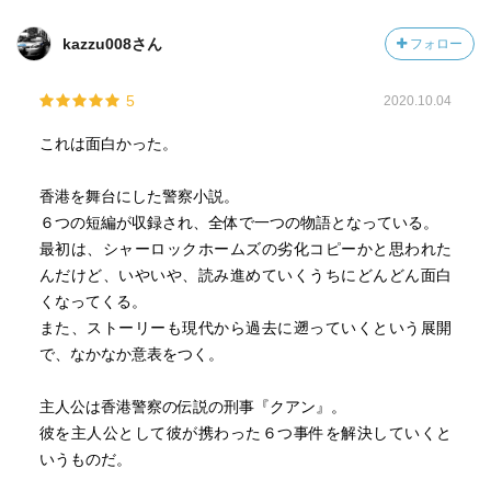
素性が明かされた時、読者の我々は騙されたと同時に、そ
の登場人物の歴史と繋がりに驚愕と感嘆とを味わい、巻頭
kazzu008さん
フォロー
話である2013年を再度、読みたくなってしまう！
5
2020.10.04
いゃ〰、ホント凄い作品に出逢った！
全ミステリーファンに読んでほしい作品である！
これは面白かった。
香港を舞台にした警察小説。
エピローグ
６つの短編が収録され、全体で一つの物語となっている。
最初は、シャーロックホームズの劣化コピーかと思われた
未来や答えが分かっているにも関わらず、
んだけど、いやいや、読み進めていくうちにどんどん面白
この面白さ、魅力は一体なんなのか!!?
くなってくる。
また、ストーリーも現代から過去に遡っていくという展開
香港の返還前と返還後の歴史が垣間見れるだけでなく、当
で、なかなか意表をつく。
時の文化、風習など世相を上手く各エピソードの事件に取
り入れている点も誠に素晴らしい
主人公は香港警察の伝説の刑事『クアン』。
彼を主人公として彼が携わった６つ事件を解決していくと
いうものだ。
そして、驚愕のラスト