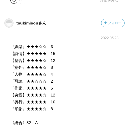
0
詳細をみる
読んでいる読者にはわかる仕掛けになっています。
『借りた時間に』は、クワンがまだ若く正直で真面目だけ
tsukimisouさん
フォロー
が取り柄だったころの話。
事件は語り手の私とともにクワンが解決しますが、上司に
2022.05.28
忖度して万全を期さなかったため、幼い姉弟が爆発事故に
巻き込まれてしまいます。
『娯楽』★★★☆☆ 6
そして私がクワンを糾弾するのです。
【詩情】★★★★★ 15
「あなたの愚昧と頑迷のせいで、あのふたりは死んだ」
【整合】★★★★☆ 12
「あなたが守りたいのはいったい、警察の看板なのか？そ
『意外』★★★★☆ 8
れとも市民の安全なのか？」
「人物」★★★★☆ 4
「可読」★★☆☆☆ 2
後のクワンに繋がる種は、こうしてまかれたのか…結構感
「作家」★★★★★ 5
動して本を置こうと思ったら最後の最後に明かされた驚愕
【尖鋭】★★★★☆ 12
の事実。
『奥行』★★★★★ 10
最後の一行まで楽しめました。
『印象』★★★★☆ 8
三作のどれもが良質の本格ミステリであり、そのどれにも
《総合》82 A-