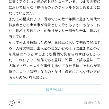
住む男と労働組合の仲間が爆弾テロの打合せを聞き、顔馴
に描くアクション多めのお話となっている。つまり各時代
染みの警官アチャに伝える。なかなか登場しないクワ
において様々な「探偵もの」のジャンルを楽しめるように
ン……ラストに明かされた事実には非常に驚いた。
なっているのだ。
またこの構成により、香港でこの数十年間に起きた時代の
本体価格870円
転換点となる出来事が背景として分かるようにもなってお
★★★★★
り、世相を反映したこの作りがより一層作品全体に厚みを
与えている。
そして何より感動したのが、最終話において初めて登場す
る一人称の物語。主人公の信念がどのように生まれたのか
を最後にハッとするような構図で見せられすばらしかっ
た。これにより、連作である意味。逆再生で語る意味。三
人称でクワンの人生と事件を描いてきた意味。それらが明
快で、より「親密」なものとなり、叙述にこんな使い方が
あったのかと打ち震えた。
同時に、香港の歴史を自分はほとんど知らないのだと自覚
した。中国で起きた文化大革命の余波は当然香港まで届
続きを読む
き、国の様相を変えていく。その時代の転換となる事件を
ミステリというフィクションの中に組み込むことは、そこ
6
詳細をみる
に作者の問題意識や大事なものがあることを意味している