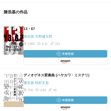
陳浩基の作品
13・67
陳浩基 天野健太郎
1385
4.21
201
ディオゲネス変奏曲 (ハヤカワ・ミステリ)
陳浩基 稲村文吾
378
3.86
46