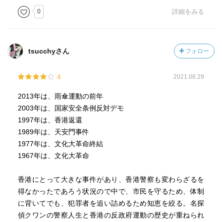
クワンとの因縁を持つ人物が出てきます。
0
詳細をみる
だから、全体として見たらクワンという刑事の半生を描い
たドラマのようでもあり、香港という街の激動の時代を描
いたものともいえます。
tsucchyさん
フォロー
”すこぶる技巧的（トリッキー）でいて人間ドラマは濃密
な、掛け値なしの傑作だ”（解説より）
4
2021.08.29
控えめに言っても大満足でした。
2013年は、雨傘運動の前年
2003年は、国家安全条例反対デモ
1997年は、香港返還
1989年は、天安門事件
1977年は、文化大革命終結
1967年は、文化大革命
香港にとって大きな事件があり、香港警察も変わらざるを
得なかったであろう状況ので中で、市民を守るため、体制
に背いてでも、犯罪者を追い詰めるため知恵を絞る。名探
偵クワンの警察人生と香港の反政府運動の歴史が重ねられ