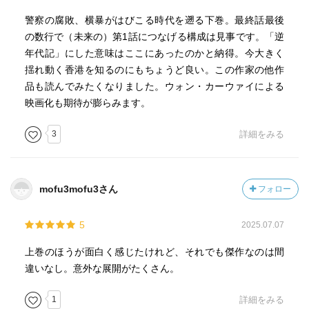
警察の腐敗、横暴がはびこる時代を遡る下巻。最終話最後
の数行で（未来の）第1話につなげる構成は見事です。「逆
年代記」にした意味はここにあったのかと納得。今大きく
揺れ動く香港を知るのにもちょうど良い。この作家の他作
品も読んでみたくなりました。ウォン・カーウァイによる
映画化も期待が膨らみます。
3
詳細をみる
mofu3mofu3さん
フォロー
5
2025.07.07
上巻のほうが面白く感じたけれど、それでも傑作なのは間
違いなし。意外な展開がたくさん。
1
詳細をみる