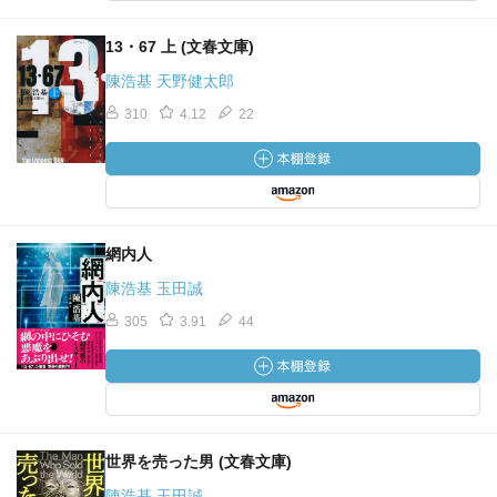
13・67 上 (文春文庫)
陳浩基 天野健太郎
310
4.12
22
網内人
陳浩基 玉田誠
305
3.91
44
世界を売った男 (文春文庫)
陳浩基 玉田誠