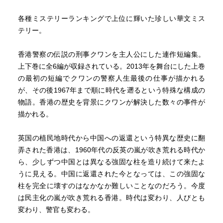
体』や本書などを読むと、今後チェックすべき作家が結構
いるのだと思い知らされる。
各種ミステリーランキングで上位に輝いた珍しい華文ミス
テリー。
いやはや、読書人の世界は深くて広すぎるなぁ（笑）。
香港警察の伝説の刑事クワンを主人公にした連作短編集。
上下巻に全6編が収録されている。2013年を舞台にした上巻
の最初の短編でクワンの警察人生最後の仕事が描かれる
が、その後1967年まで順に時代を遡るという特殊な構成の
物語。香港の歴史を背景にクワンが解決した数々の事件が
描かれる。
英国の植民地時代から中国への返還という特異な歴史に翻
弄された香港は、1960年代の反英の嵐が吹き荒れる時代か
ら、少しずつ中国とは異なる強固な柱を造り続けて来たよ
うに見える。中国に返還された今となっては、この強固な
柱を完全に壊すのはなかなか難しいことなのだろう。今度
は民主化の嵐が吹き荒れる香港。時代は変わり、人びとも
変わり、警官も変わる。