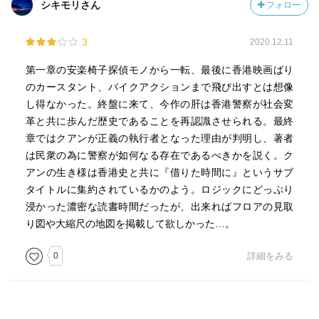
シキモリさん
フォロー
3
2020.12.11
第一章の安楽椅子探偵モノから一転、最後に香港映画ばり
のカースタント、バイクアクションまで飛び出すとは想像
し得なかった。終盤に来て、今作の肝は香港警察が社会変
革と共に歩んだ歴史であることを再認識させられる。最終
章ではクアンが正義の執行者となった理由が判明し、著者
は民衆の為に警察が如何なる存在であるべきかを説く。ク
アンの生き様は香港史と共に『借りた時間に』というサブ
タイトルに集約されているかのよう。ロジックにどっぷり
浸かった濃密な読書時間だったが、出来ればフロアの見取
り図や大縮尺の地図を掲載して欲しかった…。
0
詳細をみる