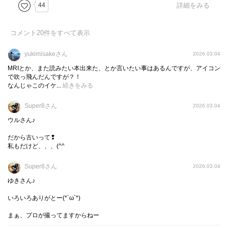
本格ミステリーベスト10 1位
44
詳細をみる
翻訳ミステリー 読書賞
コメント
20
件をすべて表示
凄いなコレ！
凄いぞコレ！
yukimisakeさん
2026.03.04
MRIとか、また読みたい本出来た、とか言いたい事はあるんですが、アイコン
謎の題名は、現在2013年から過去1967年の約50年間を6編
で吹っ飛んだんですが？！
なんじゃこのイケ...
続きをみる
の連作短編でフラッシュバックしていく物語
Super8さん
2026.03.04
主人公である、天眼と云われた伝説の刑事クワンが
ウルさん♪
現在2013年の逝くシーンのエピソードから
時代を遡っていく
だから古いって❢
私もだけど、、、(^^ゞ
各エピソードのミステリー度合いも秀逸
クワンの謎解きも天才的で、この新たなる技法も
Super8さん
2026.03.04
相まって、この上なく紫玉の時が体現できる
ゆきさん♪
1967年の最終話エピソードを読み終えた時
いろいろありがとー(*´ω`*)
1話目のエピソードに立ち震える感覚を味わう
まぁ、プロが撮ってますからねー
最終話にて完全なるミスリードを誘発し登場人物の