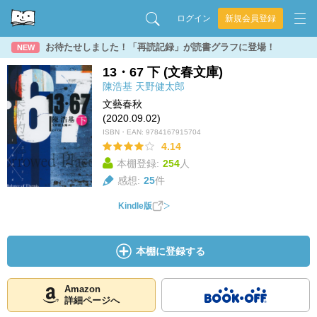
ログイン
新規会員登録
お待たせしました！「再読記録」が読書グラフに登場！
NEW
13・67 下 (文春文庫)
陳浩基
天野健太郎
文藝春秋
(2020.09.02)
ISBN・EAN:
9784167915704
4.14
本棚登録:
254
人
感想:
25
件
Kindle版
本棚に登録する
Amazon
詳細ページへ