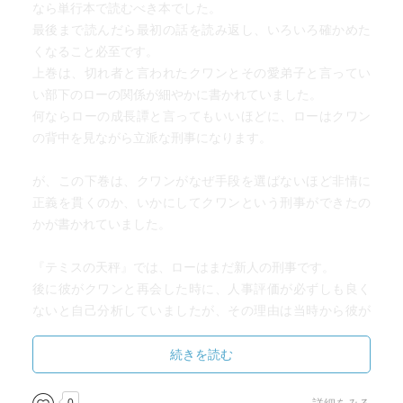
なら単行本で読むべき本でした。
最後まで読んだら最初の話を読み返し、いろいろ確かめた
くなること必至です。
上巻は、切れ者と言われたクワンとその愛弟子と言ってい
い部下のローの関係が細やかに書かれていました。
何ならローの成長譚と言ってもいいほどに、ローはクワン
の背中を見ながら立派な刑事になります。
が、この下巻は、クワンがなぜ手段を選ばないほど非情に
正義を貫くのか、いかにしてクワンという刑事ができたの
かが書かれていました。
『テミスの天秤』では、ローはまだ新人の刑事です。
後に彼がクワンと再会した時に、人事評価が必ずしも良く
ないと自己分析していましたが、その理由は当時から彼が
持ちえた人としての全うさです。
クワンはそこを評価したのですね。
続きを読む
そして作品として書かれていない部分で、クワンが検察官
としての筋を通し、一つの事件を解決したことが、上巻を