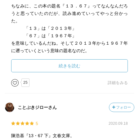
ちなみに、この本の題名『１３．６７』ってなんなんだろ
誰もが悶絶必至
うと思っていたのだが、読み進めていってやっと分かっ
ガッツポーズ必至
た。
再読必至
「１３」は「２０１３年」
「６７」は「１９６７年」
傑作と云いたい！
を意味しているんだね。そして２０１３年から１９６７年
に遡っていくという意味の題名なのだ。
香港がイギリスから中国に返還されるという香港の激動の
続きを読む
完
時代を見事に描き切り、そこに香港警察の一警察官の人生
を投影させながらストーリーを展開させていく。
25
詳細をみる
香港の歴史や地理をもっとよく知っていればさらに楽しめ
るのだけれど、僕のようなあまり香港の歴史を知らない人
ことぶきジローさん
フォロー
間にも十分に楽しめたり、本格推理小説としても及第点以
上だろう。
5
2020.09.18
中華文学はいままで読んできたことはなかったが、『三
陳浩基『13・67 下』文春文庫。