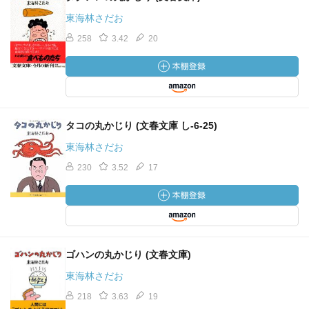
東海林さだお
258
3.42
20
タコの丸かじり (文春文庫 し-6-25)
東海林さだお
230
3.52
17
ゴハンの丸かじり (文春文庫)
東海林さだお
218
3.63
19