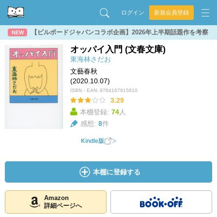
ログイン
新規会員登録
【ビルボードジャパンコラボ企画】2026年上半期話題作を考察
NEW
オッパイ入門 (文春文庫)
東海林さだお
文藝春秋
(2020.10.07)
ISBN・EAN:
9784167915810
3.29
本棚登録:
74
人
感想:
8
件
Kindle版
本棚に登録する
Amazon
詳細ページへ