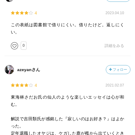
4
2023.04.10
この表紙は図書館で借りにくい。借りたけど。返しにく
い。
0
詳細をみる
azeyanさん
フォロー
4
2021.02.07
東海林さだお氏の仙人のような楽しいエッセイは心が和
む。
解説で吉田類氏が感銘した『寂しいのはお好き？』はよか
った。
定年退職したオヤジは、ケガした鹿が檻から出ていくとき