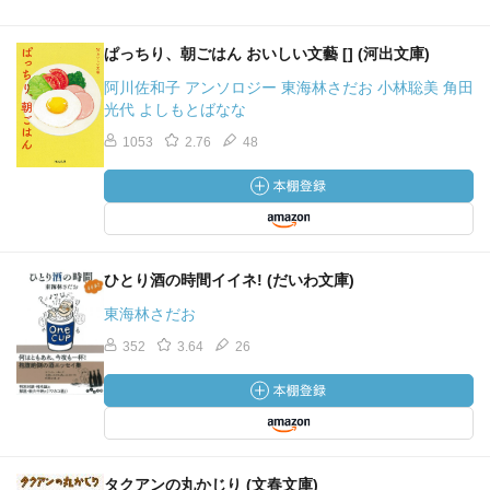
ぱっちり、朝ごはん おいしい文藝 [] (河出文庫)
阿川佐和子 アンソロジー 東海林さだお 小林聡美 角田
光代 よしもとばなな
1053
2.76
48
ひとり酒の時間イイネ! (だいわ文庫)
東海林さだお
352
3.64
26
タクアンの丸かじり (文春文庫)