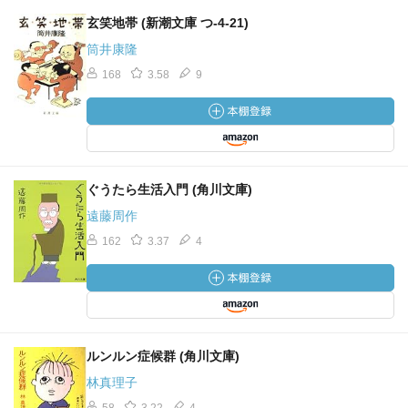
玄笑地帯 (新潮文庫 つ-4-21)
筒井康隆
168
3.58
9
ぐうたら生活入門 (角川文庫)
遠藤周作
162
3.37
4
ルンルン症候群 (角川文庫)
林真理子