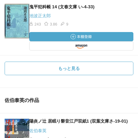
鬼平犯科帳 14 (文春文庫 い-4-33)
池波正太郎
243
3.86
9
もっと見る
佐伯泰英の作品
陽炎ノ辻 居眠り磐音江戸双紙1 (双葉文庫さ-19-01)
佐伯泰英