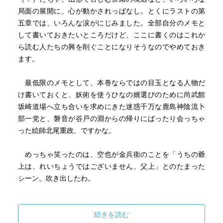
局面の展開に、心が動かされっぱなし。とくにラストの第
五章では、いろんな涙がにじみました。全部自分のメモと
して書いておきたいところだけど、ここに書くのはこれか
ら読む人たちの興を削ぐことになりそうなのでやめておき
ます。
最低限のメモとして、本巻ならではの目玉となる人物だ
け書いておくと、妖術を使うひなの婿選びのために尚武館
坂崎道場へ立ち合いを求めにきた迷惑千万な鹿島神陰流卜
部一党と、磐音が谷戸の淵からの帰りにばったり会っちゃ
った絵師北尾重政、ですかな。
めっちゃ笑ったのは、空也が金兵衛のことを「うちの爺
上は、れいちょうではございません、父上」とのたまった
シーン。吹き出したわ。
それと、北尾重政と武左衛門のやりとり！ もう最高。
おもしろすぎ。こりゃ漫才かコントかっていうくらい。す
続きを読む