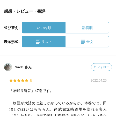
感想・レビュー・書評
並び替え:
いいね順
新着順
表示形式:
リスト
全文
Sachiさん
フォロー
5
2022.04.25
「居眠り磐音」47巻です。
物語が大詰めに差しかかっているからか、本巻では、田
沼との戦いはもちろん、尚武館坂崎道場を訪れる客人
（？）たちや、山形で苦しむ奈緒の境遇など、いろいろな