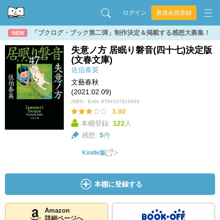
ログイン
新規会員登録
「ブクログ・ブック第二弾」制作決定＆掲載する感想大募集！
NEW
失意ノ方 居眠り磐音(四十七)決定版
(文春文庫)
佐伯泰英
文藝春秋
(2021.02.09)
ISBN・EAN:
9784167916459
3.80
本棚登録:
122
人
感想:
5
件
Kindle版
本棚に登録する
Amazon
詳細ページへ