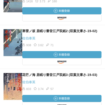
1416
3.73
160
寒雷ノ坂 居眠り磐音江戸双紙2 (双葉文庫さ-19-02)
佐伯泰英
938
3.62
71
花芒ノ海 居眠り磐音江戸双紙3 (双葉文庫さ-19-03)
佐伯泰英
833
3.74
57