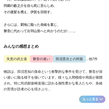
同郷の藪之介を自ら死に至らしめ、
その遺髪を携え、伊賀を目指す。
さらには、窮地に陥った奈緒を案じ、
磐音に代わって出羽山形へと向かうのだが……。
みんなの感想まとめ
失意の武士道
磐音の迷い
田沼意次との対面
...他7件
物語は、田沼意知の落命という衝撃的な事件を受けて、磐音が深
い迷いに陥る様子を描いています。様々な人間模様や局面が展開
され、特に尚武館坂崎道場に訪れる個性豊かな客人たちや、奈緒
の苦境が読者の心を揺さぶり...
もっと見る