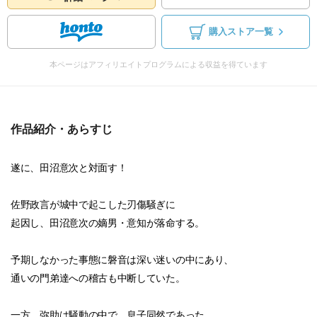
購入ストア一覧
本ページはアフィリエイトプログラムによる収益を得ています
作品紹介・あらすじ
遂に、田沼意次と対面す！
佐野政言が城中で起こした刃傷騒ぎに
起因し、田沼意次の嫡男・意知が落命する。
予期しなかった事態に磐音は深い迷いの中にあり、
通いの門弟達への稽古も中断していた。
一方、弥助は騒動の中で、息子同然であった