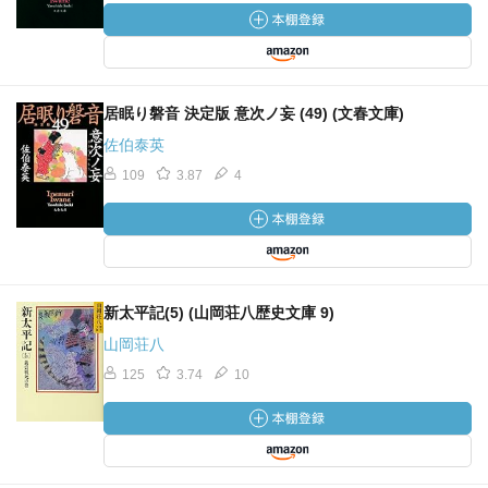
居眠り磐音 決定版 意次ノ妄 (49) (文春文庫)
佐伯泰英
109
3.87
4
新太平記(5) (山岡荘八歴史文庫 9)
山岡荘八
125
3.74
10