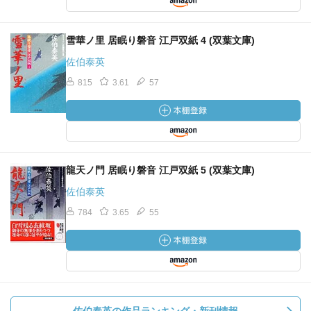
雪華ノ里 居眠り磐音 江戸双紙 4 (双葉文庫)
佐伯泰英
815
3.61
57
龍天ノ門 居眠り磐音 江戸双紙 5 (双葉文庫)
佐伯泰英
784
3.65
55