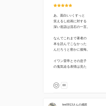
あ、面白い♪くすっと
笑えるし絵画に対する
深い造詣は流石の一言。
なんでこれまで著者の
本を読んでこなかった
んだろうと密かに後悔。
イワン雷帝とその息子
の鬼気迫る表情は見た
瞬間息が止まりました。
書物でも写真でもなく
88
絵画だから表現出来る
リアリティですね。
lee0913
さん
の感想