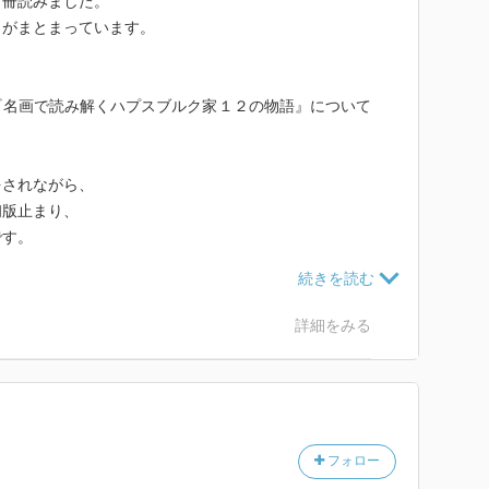
７冊読みました。
イがまとまっています。
『名画で読み解くハプスブルク家１２の物語』について
をされながら、
初版止まり、
です。
んから怒られ、
詳細をみる
」との批判も耳にし、自信喪失。
ルク本が売れなければ、これまでだなあと思っていたと
フォロー