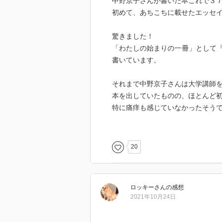
中野京子さんが書いた本これで３
初めて、あちこちに載せたエッセ
驚きました！
「わたしの始まりの一冊」として
書いています。
それまで中野京子さんは大学講師
本を出していたものの、ほとんど
特に痛痒も感じていなかったそう
でもあるとき某出版社の編集者さ
目が覚め、プロ意識に目覚めた。
そこで出したのが『怖い絵』。
20
これは売れました。
しかし「タイトルで売れただけだ
約一年後に刊行したこのハプスブ
ロッキー
さん
の感想
ころ、ものすごく
2021年10月24日
売れて！
だからこのハプスブルク本が、