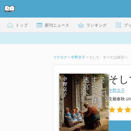
トップ
新刊ニュース
ランキング
ブ
ブクログ
>
中野京子
>
そして、すべては迷宮へ
そし
中野京子
文藝春秋
(2