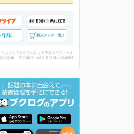
購入ストア一覧
ィリエイトプログラムによる収益を得ています
on.co.jp ・本 / ISBN・EAN: 9784167916664