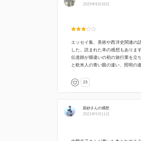
仕事がらみの本に眠り
2025年9月26日
の精がくっついている
という話も同感。
数ページ読むと必ず瞼
が重くなるんですよね
エッセイ集、美術や西洋史関連の
･･･(笑
した。読まれた本の感想もありま
伝道師が畑違いの初の旅行業を立
と欧米人の青い眼の違い、照明の
23
凪紗
さん
の感想
2021年5月11日