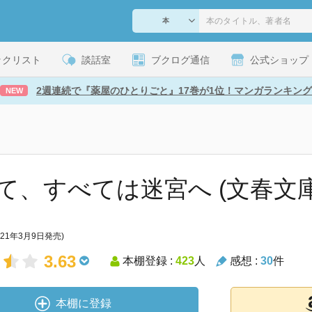
ックリスト
談話室
ブクログ通信
公式ショップ
2週連続で『薬屋のひとりごと』17巻が1位！マンガランキング
NEW
て、すべては迷宮へ (文春文庫
021年3月9日発売)
3.63
本棚登録 :
423
人
感想 :
30
件
本棚に登録