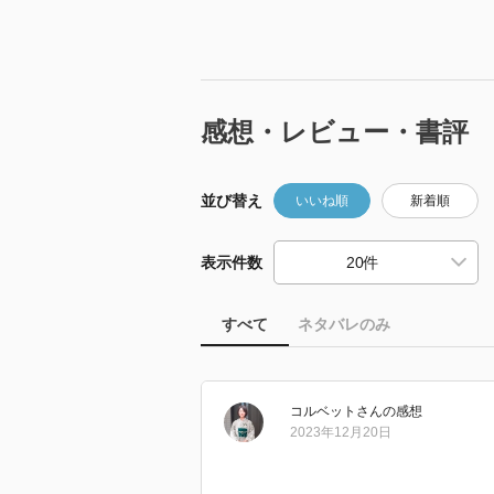
感想・レビュー・書評
並び替え
いいね順
新着順
表示件数
すべて
ネタバレのみ
コルベット
さん
の感想
2023年12月20日