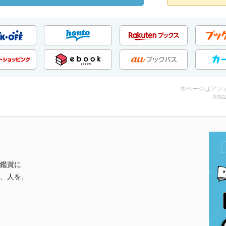
本ページはアフ
Amaz
鑑賞に
、人を、