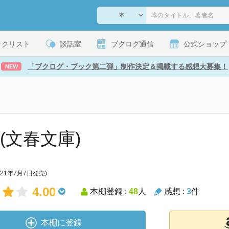
ックリスト
談話室
ブクログ通信
公式ショップ
「ブクログ・ブック第二弾」制作決定＆掲載する感想大募集！
NEW
 (文春文庫)
021年7月7日発売)
4.00
本棚登録 :
48
人
感想 :
3
件
本棚に登録