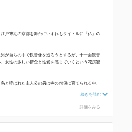
。江戸末期の京都を舞台にいずれもタイトルに『仏』の
。
た男が自らの手で観音像を造ろうとするが、十一面観音
い、女性の激しい情念と性愛を感じていくという花房観
、烏と呼ばれた主人公の男は寺の僧侶に育てられる中、
魅了される。烏が17歳になろうとする時、僧侶は京の
7歳を迎えた烏は真砂という女性の背中にな艶かしい十
師になる決意をする。しかし、仏師では生業が立たず、
詳細をみる
の人形を作ることになる。
が連れて来た身分の高い若い女性は不思議な艶かしさを