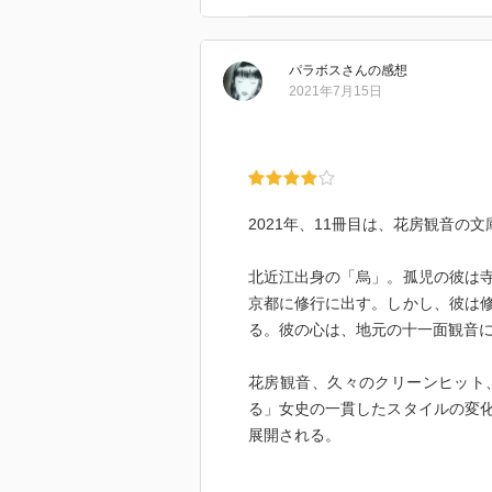
★★★★
その客は不明なのだが、依頼され
物語を紡いでいく…。なかなか面
パラボス
さん
の感想
2021年7月15日
「目をそらしたらあかん。男と女
2021年、11冊目は、花房観音の
北近江出身の「烏」。孤児の彼は
京都に修行に出す。しかし、彼は
る。彼の心は、地元の十一面観音
花房観音、久々のクリーンヒット
る」女史の一貫したスタイルの変
展開される。
『官能時代小説』の帯の括りだが