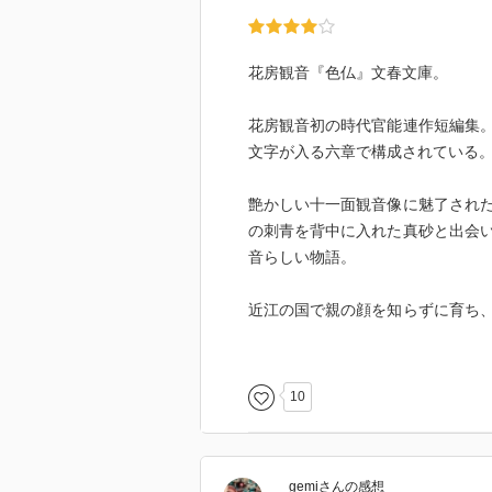
花房観音『色仏』文春文庫。
花房観音初の時代官能連作短編集
文字が入る六章で構成されている
艶かしい十一面観音像に魅了され
の刺青を背中に入れた真砂と出会
音らしい物語。
近江の国で親の顔を知らずに育ち
地元にある艶かしい十一面観音像に
町の大業寺に向かわせる。やがて2
一面観音を見て、仏門を捨てて仏
10
烏は猿吉の紹介で女性の生き写し
『第一章 姫仏』。烏の元に猿吉
gemi
さん
の感想