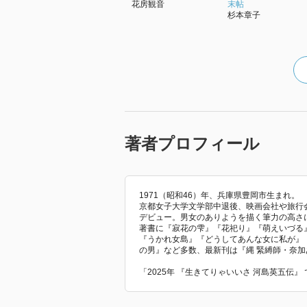
花房観音
末帖
杉本章子
著者プロフィール
1971（昭和46）年、兵庫県豊岡市生まれ。
京都女子大学文学部中退後、映画会社や旅行会
デビュー。男女のありようを描く筆力の高さ
著書に『寂花の雫』『花祀り』『萌えいづる
『うかれ女島』『どうしてあんな女に私が』
の男』など多数、最新刊は『縄 緊縛師・奈
「2025年 『生きてりゃいいさ 河島英五伝