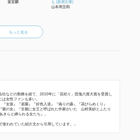
葉室麟
も (新潮文庫)
山本周五郎
もっと見る
社などの勤務を経て、2010年に「花祀り」団鬼六賞大賞を受賞し
には女性ファンも多い。
』『女坂』『楽園』『好色入道』『偽りの森』『花びらめくり』
『紫の女』『京都に女王と呼ばれた作家がいた 山村美紗とふたり
加あきらと縛られる女たち』。
』 で使われていた紹介文から引用しています。」