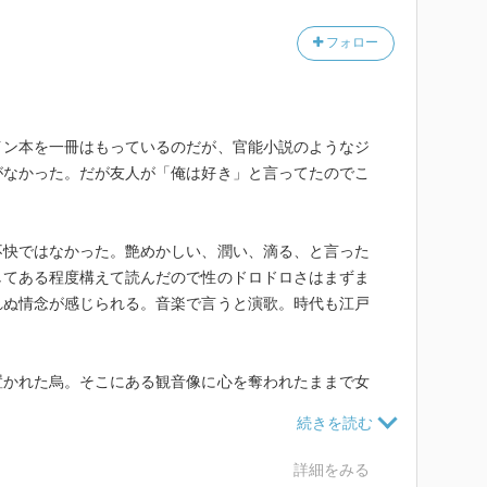
を紙に描き写し、細部までそっくりな人形にしつらえる
フォロー
連れて来た女性は近江で烏の母親代わりだった5歳年上
たが……
イン本を一冊はもっているのだが、官能小説のようなジ
に連れてきた女性は背中の桜吹雪の刺青も人形に再現し
がなかった。だが友人が「俺は好き」と言ってたのでこ
る。
育ての親の住職が亡くなったという話を聞いた烏は真砂
不快ではなかった。艶めかしい、潤い、滴る、と言った
た十一面観音像……
してある程度構えて読んだので性のドロドロさはまずま
れぬ情念が感じられる。音楽で言うと演歌。時代も江戸
たな依頼は観音様を人形にしつらえることだった。なか
置かれた烏。そこにある観音像に心を奪われたままで女
中に十一面観音の刺青を彫った真砂の元夫と会う。真砂
僧侶になる修業をするのだが、その道を捨てて観音像を
……
がそれだけでは生活が成り立たず、真砂という茶屋の女
いた。その生業として猿吉の依頼、女の人形を作る仕事
詳細をみる