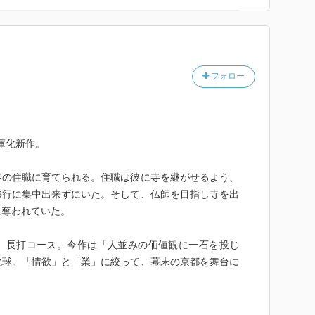
た女体を隅々まで見て写し取り彫るのだ。その女たちで
白かった。
の果ては地獄や」
フォロー
文庫化新作。
寺の住職に育てられる。住職は彼に寺を継がせるよう、
修行に集中出来ずにいた。そして、仏師を目指し寺を出
に奪われていた。
、長打コース。今作は「人並みの価値観に一石を投じ
化球。「情欲」と「業」に絞って、幕末の京都を舞台に
、『官能』の男を欲情させる機能は今作も低め。もちろ