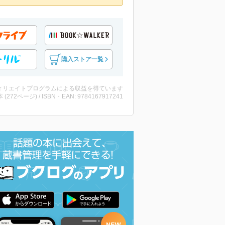
購入ストア一覧
ィリエイトプログラムによる収益を得ています
・本 (272ページ) / ISBN・EAN: 9784167917241