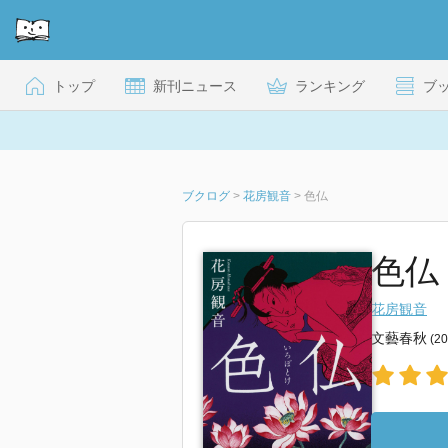
トップ
新刊ニュース
ランキング
ブ
ブクログ
>
花房観音
>
色仏
色仏
花房観音
文藝春秋
(2