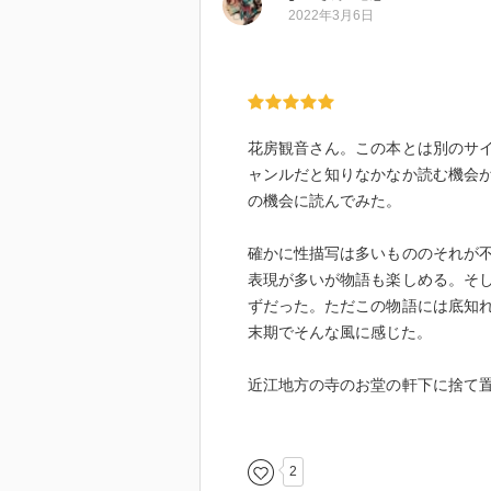
醸し出していた。烏は女性の全て
2022年3月6日
が……
『第二章 母仏』。猿吉が烏の元に
の茜だった。人妻となった茜だっ
花房観音さん。この本とは別のサ
『第三章 恋仏』。猿吉が烏の元
ャンルだと知りなかなか読む機会
て欲しいと言うが、烏は依頼を断
の機会に読んでみた。
『第四章 鬼仏』。故郷の近江で
確かに性描写は多いもののそれが
を伴い、故郷に帰る。再び目にし
表現が多いが物語も楽しめる。そ
ずだった。ただこの物語には底知
『第五章 女仏』。猿吉からの新
末期でそんな風に感じた。
なか人形が造れずに悩む烏……
近江地方の寺のお堂の軒下に捨て
『第六章 生仏』。烏は真砂の背
を知らずに今に至る。京都の寺で
に殺されかけ、右腕を失った元夫
彫るために生きることになる。だ
将に援助を受けて生きながらえて
2
本体価格730円
をして糊口をしのいでいた。