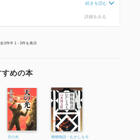
すでに女史の足元はそこには、勃っていない。人の裏
であるだけのような気がする。人の「素」が一番表れる
詳細をみる
時なのだから。
上の世代では、女性器の隠語だった言葉だ。その辺の言
全3件中 1 - 3件を表示
れば、「俊覚」「梨久」「沙那丸」のエピソードや、顛
は、と思う点。それでも★★★★☆評価は充分。
すすめの本
天の光
柳橋物語・むかしも今