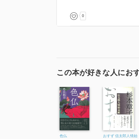
ん、それなりに性描写は多いが、
や、内の顔を描く、題材が「性」
0
場面が、一糸纏わぬ、まぐわいの
「観音様」アラフィフの自分より
葉のチョイスも素敵。
惜しむらくは、もう少し分量があ
末、真相等がクリアになったので
この本が好きな人にお
色仏
おすず 信太郎人情始