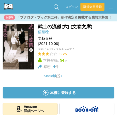
ログイン
新規会員登録
「ブクログ・ブック第二弾」制作決定＆掲載する感想大募集！
NEW
武士の流儀(六) (文春文庫)
稲葉稔
文藝春秋
(2021.10.06)
ISBN・EAN:
9784167917647
3.25
本棚登録:
54
人
感想:
4
件
Kindle版
本棚に登録する
Amazon
詳細ページへ