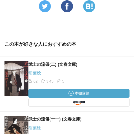
旗本のお手つきで､お半が生んだ子供とわかる。
しかし､旗本も話がわかり、お半も子供も屋敷へ……
薬礼も､乳母になったおつたさんにも､過分な礼があって良
かった。
この本が好きな人におすすめの本
まずは､子供が不幸にならずに済んだ事が一番良かった!!!
皆幸せになっていく結末で､安心した気分になった。
武士の流儀(二) (文春文庫)
稲葉稔
62
3.45
5
武士の流儀(十一) (文春文庫)
稲葉稔