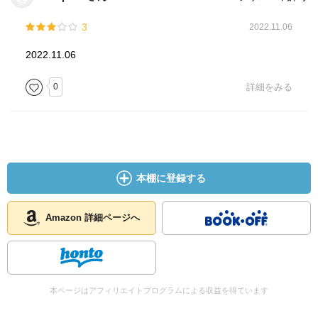
「出戻り」
親の反対を 押し切り､男と 出て行った 船頭の 娘おきく。
3
2022.11.06
それが､子供を連れて 戻って来た。
2022.11.06
戻って来たのは いいのだけど､又､悪い男に 引っかかりそう
になる。
0
詳細をみる
清兵衛が､世話を焼き､間に立ち､その男は捕まる。
おきくも心入れ替え，そしておきくの夫である伊太郎も､お
きくと子供を迎えに来て､めでたしめでたし……
本棚に登録する
「太郎」
捨て子を巡って､誰が世話を……
昔は､乳の出る人に頼んで､乳を飲ませていた。
Amazon 詳細ページへ
今のように：赤ちゃんのミルクが無い大変な時代である。
母乳が貰えない人は､何を飲ませていたのだろうか？
まして､捨て子が病気で､その治療代も､誰が支払うのか？
本ページはアフィリエイトプログラムによる収益を得ています
清兵衛が､捨て子の親捜しを……