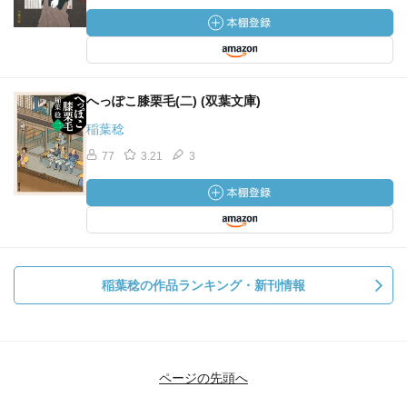
へっぽこ膝栗毛(二) (双葉文庫)
稲葉稔
77
3.21
3
稲葉稔の作品ランキング・新刊情報
ページの先頭へ