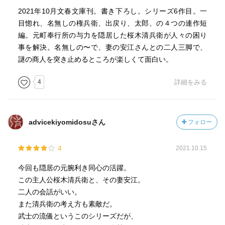
2021年10月文春文庫刊。書き下ろし。シリーズ6作目。一
目惚れ、名無しの権兵衛、出戻り、太郎、の４つの連作短
編。元町奉行所の与力を隠居した桜木清兵衛が人々の困り
事を解決。名無しの〜で、妻の安江さんとの二人三脚で、
謎の商人を突き止めるところが楽しくて面白い。
4
詳細をみる
advicekiyomidosuさん
フォロー
4
2021.10.15
今回も隠居の元腕利き同心の活躍。
この主人公桜木清兵衛と、その妻安江。
二人の会話がいい。
また清兵衛の考え方も素敵だ。
武士の流儀というこのシリーズだが、