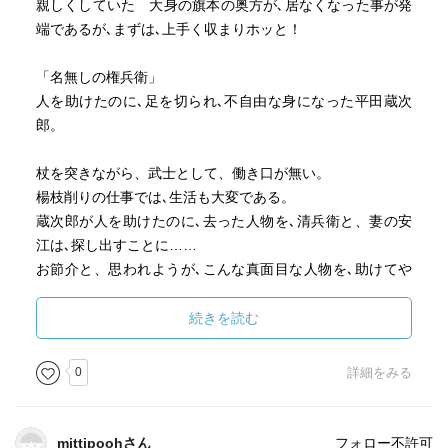
親しくしていた 大身の旗本の奥方が､居なくなった事が発
端であるが､まずは､上手く収まりホッと！
「名無しの権兵衛」
人を助けたのに､足を切られ､不自由な身になった平田蔵次
郎。
杖を突きながら、武士として、働き口が無い。
楊枝削りの仕事では､生活も大変である。
蔵次郎が人を助けたのに､去った人物を､清兵衛と、妻の安
江は､探し出すことに……
お節介と、思われようが､こんな真面目な人物を､助けてや
りたい気にさせられる。
見返りを望まず､自分の立場､居場所を不満を言わず､過ごし
続きを読む
ている者を 見捨てて置けない。
0
詳細をみる
助けた人物も､良い人であり､楊枝削りより､蔵次郎にあった
仕事を提供してくれて､平和な気分になった。
mittipoohさん
フォロー不許可