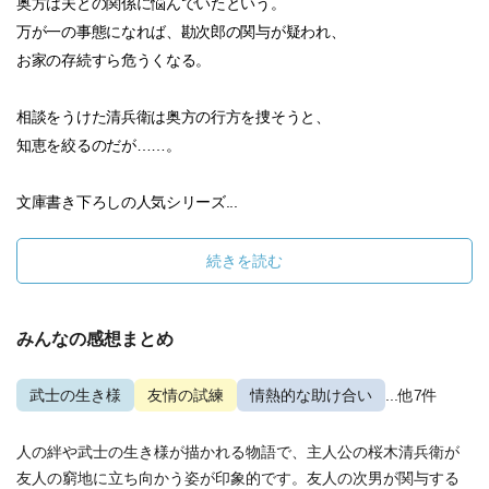
奥方は夫との関係に悩んでいたという。
万が一の事態になれば、勘次郎の関与が疑われ、
お家の存続すら危うくなる。
相談をうけた清兵衛は奥方の行方を捜そうと、
知恵を絞るのだが……。
文庫書き下ろしの人気シリーズ...
続きを読む
みんなの感想まとめ
武士の生き様
友情の試練
情熱的な助け合い
...他7件
人の絆や武士の生き様が描かれる物語で、主人公の桜木清兵衛が
友人の窮地に立ち向かう姿が印象的です。友人の次男が関与する