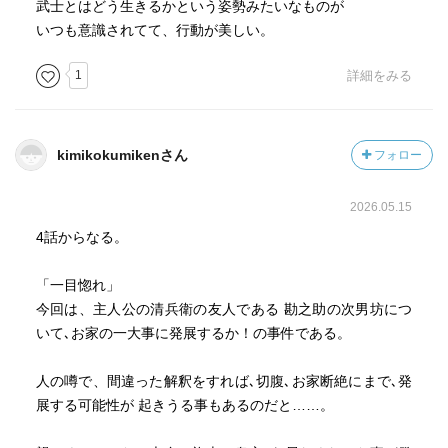
武士とはどう生きるかという姿勢みたいなものが
いつも意識されてて、行動が美しい。
1
詳細をみる
kimikokumikenさん
フォロー
2026.05.15
4話からなる。
「一目惚れ」
今回は、主人公の清兵衛の友人である 勘之助の次男坊につ
いて､お家の一大事に発展するか！の事件である。
人の噂で、間違った解釈をすれば､切腹､お家断絶にまで､発
展する可能性が 起きうる事もあるのだと……。