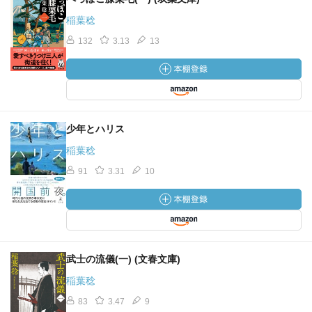
稲葉稔
132
3.13
13
少年とハリス
稲葉稔
91
3.31
10
武士の流儀(一) (文春文庫)
稲葉稔
83
3.47
9