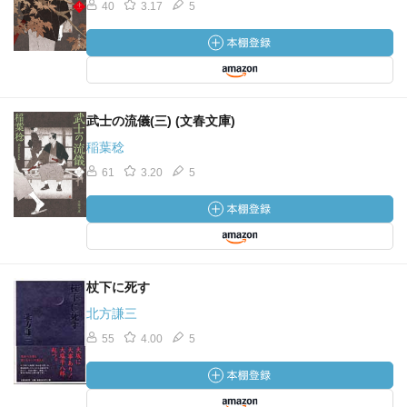
40
3.17
5
武士の流儀(三) (文春文庫)
稲葉稔
61
3.20
5
杖下に死す
北方謙三
55
4.00
5