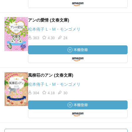
アンの愛情 (文春文庫)
松本侑子 L・M・モンゴメリ
363
4.30
24
風柳荘のアン (文春文庫)
松本侑子 L・M・モンゴメリ
304
4.18
30