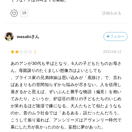
19
詳細をみる
wasabiさん
フォロー
2
2023.09.12
あのアンが30代も半ばとなり、6人の子どもたちのお母さ
ん。母親譲りのたくましい想像力はよいとしても
、ブライス家の兄弟姉妹は思い込みが「底抜け」で、言わ
ばあまりもの世間知らずから悩みが尽きない。人を信用し
過ぎるかと思えば、ずいぶんと勝手な物語（偏見）を抱い
てみたり。というか、炉辺荘の周りの子どもたちのいじめ
が呆れるほど陰湿で嫌になる。大人たちとて似たようなも
のか。昔のムラ社会では「あるある」話だったんだろう。
こうして振り返れば、アンシリーズはアヴォンリー時代で
幕にした方が良かったのかも。妄想に夢があった。