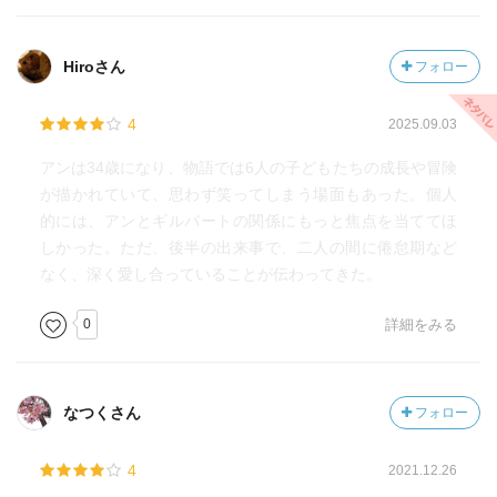
Hiroさん
フォロー
4
2025.09.03
アンは34歳になり、物語では6人の子どもたちの成長や冒険
が描かれていて、思わず笑ってしまう場面もあった。個人
的には、アンとギルバートの関係にもっと焦点を当ててほ
しかった。ただ、後半の出来事で、二人の間に倦怠期など
なく、深く愛し合っていることが伝わってきた。
0
詳細をみる
なつくさん
フォロー
4
2021.12.26