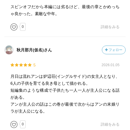
スピンオフだから本編には劣るけど、最後の章とかめっち
ゃ良かった。素敵な中年。
0
詳細をみる
秋月那月(仮名)さん
フォロー
5
2026.01.05
月日は流れアンは炉辺荘(イングルサイド)の女主人となり、
6人の子供を育てる良き母として描かれる。
短編集のような構成で子供たち一人一人が主人公になる話
がある。
アンが主人公の話はこの巻が最後で次からはアンの末娘リ
ラが主人公になる。
0
詳細をみる