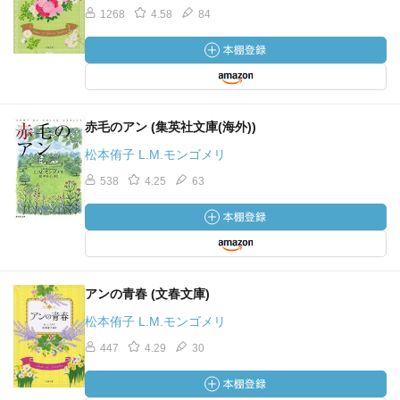
1268
4.58
84
赤毛のアン (集英社文庫(海外))
松本侑子 L.M.モンゴメリ
538
4.25
63
アンの青春 (文春文庫)
松本侑子 L.M.モンゴメリ
447
4.29
30