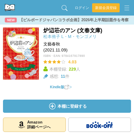
ログイン
新規会員登録
【ビルボードジャパンコラボ企画】2026年上半期話題作を考察
NEW
炉辺荘のアン (文春文庫)
松本侑子
L・M・モンゴメリ
文藝春秋
(2021.11.09)
ISBN・EAN:
9784167917890
4.03
本棚登録:
229
人
感想:
11
件
Kindle版
本棚に登録する
Amazon
詳細ページへ