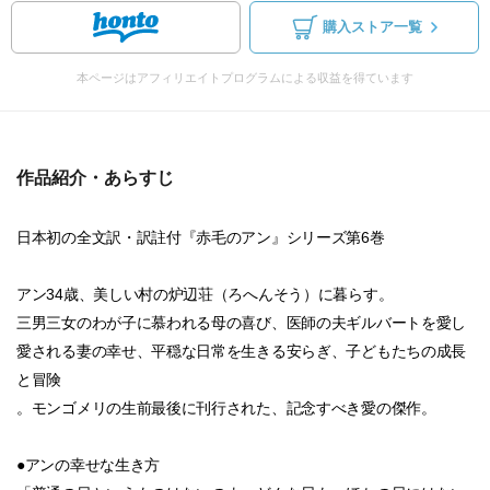
購入ストア一覧
本ページはアフィリエイトプログラムによる収益を得ています
作品紹介・あらすじ
日本初の全文訳・訳註付『赤毛のアン』シリーズ第6巻
アン34歳、美しい村の炉辺荘（ろへんそう）に暮らす。
三男三女のわが子に慕われる母の喜び、医師の夫ギルバートを愛し
愛される妻の幸せ、平穏な日常を生きる安らぎ、子どもたちの成長
と冒険
。モンゴメリの生前最後に刊行された、記念すべき愛の傑作。
●アンの幸せな生き方