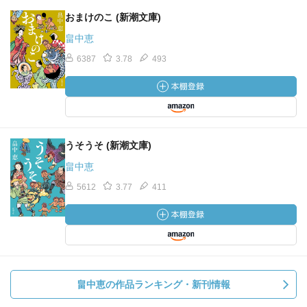
おまけのこ (新潮文庫)
畠中恵
6387
3.78
493
うそうそ (新潮文庫)
畠中恵
5612
3.77
411
畠中恵の作品ランキング・新刊情報