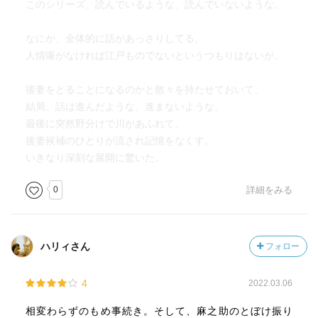
このシリーズ、読んでいるような、読んでいないような。
なにか、全体的に話があっさりしてる。
人情噺がなければ江戸ものでないというつもりはないが。
後妻をとることになるのかと散々を持たせておいて、
結局、話は進んだような、進まないような。
最後に突然野分けで川があふれて、
後妻候補のひとりが流され記憶をなくす。
いきなり深刻な展開に驚いた。
0
詳細をみる
ハリィさん
フォロー
4
2022.03.06
相変わらずのもめ事続き。そして、麻之助のとぼけ振り