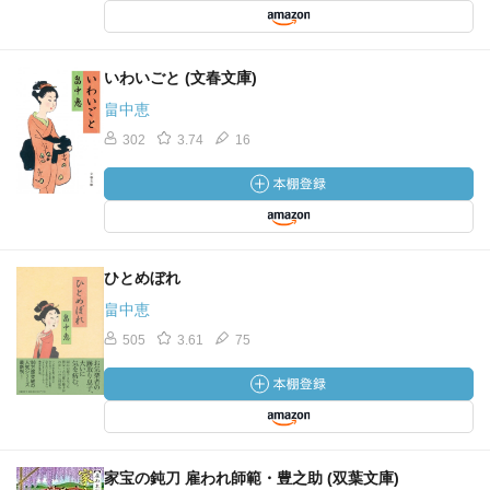
いわいごと (文春文庫)
畠中恵
302
3.74
16
ひとめぼれ
畠中恵
505
3.61
75
家宝の鈍刀 雇われ師範・豊之助 (双葉文庫)