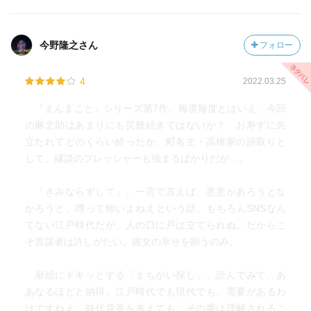
今野隆之さん
フォロー
4
2022.03.25
『まんまこと』シリーズ第7作。毎度毎度とはいえ、今回
の麻之助はあまりにも災難続きではないか？ お寿ずに先
立たれてどのくらい経ったか、町名主・高橋家の跡取りと
して、縁談のプレッシャーも強まるばかりだが…。
「きみならずして」。一言で言えば、悪意があろうとな
かろうと、噂って怖いよねえという話。もちろんSNSなん
てない江戸時代だが、人の口に戸は立てられぬ。だからこ
そ首謀者は許しがたい。彼女の幸せを願うのみ。
扉絵にドキッとする「まちがい探し」。読んでみて、あ
あなるほどと納得。江戸時代でも現代でも、需要があるわ
けですねえ。時代背景を考えても、その夢は理解されるこ