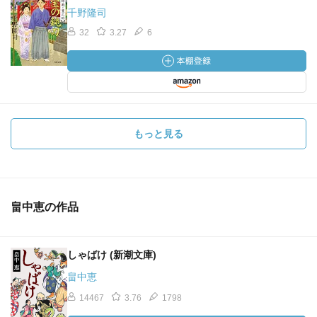
千野隆司
32
3.27
6
もっと見る
畠中恵の作品
しゃばけ (新潮文庫)
畠中恵
14467
3.76
1798