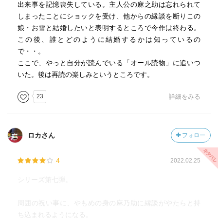
出来事を記憶喪失している。主人公の麻之助は忘れられて
しまったことにショックを受け、他からの縁談を断りこの
娘・お雪と結婚したいと表明するところで今作は終わる。
この後、誰とどのように結婚するかは知っているの
で・・。
ここで、やっと自分が読んでいる「オール読物」に追いつ
いた。後は再読の楽しみというところです。
23
詳細をみる
ロカさん
フォロー
4
2022.02.25
シリーズ第七弾。
周囲の祝い事に、やもめの身の麻乃助に縁談がやたらと持
ち込まれるようになる。