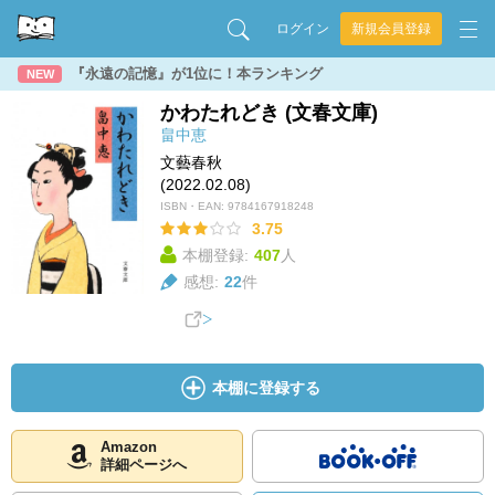
ログイン
新規会員登録
『永遠の記憶』が1位に！本ランキング
NEW
かわたれどき (文春文庫)
畠中恵
文藝春秋
(2022.02.08)
ISBN・EAN:
9784167918248
3.75
本棚登録:
407
人
感想:
22
件
本棚に登録する
Amazon
詳細ページへ