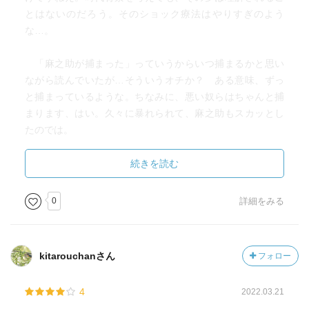
とはないのだろう。そのショック療法はやりすぎのよう
な…。
「麻之助が捕まった」っていうからいつ捕まるかと思い
ながら読んでいたが…そういうオチか？ ある意味、ずっ
と捕まっているような。ちなみに、悪い奴らはちゃんと捕
まります、はい。久々に暴れられて、麻之助もスカッとし
たのでは。
「はたらきもの」。色々な顔役がいて回っている江戸の
続きを読む
町。その後継ぎたちのプレッシャーたるや。麻之助自身、
後継ぎだけに。実績を作って認められるしかない。麻之助
0
詳細をみる
もそうしてきた。それにしても、江戸の歴史が大きく変わ
る寸前だった。
kitarouchanさん
フォロー
「娘四人」。そのまんまです。これも噂絡みだが…その
原因とは。んーまあ、太平の世になって長いのだから、そ
4
2022.03.21
ういう人もいたのだろうなあ。責める気にはなれない。そ