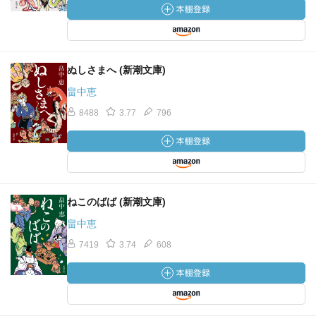
ぬしさまへ (新潮文庫)
畠中恵
8488
3.77
796
ねこのばば (新潮文庫)
畠中恵
7419
3.74
608