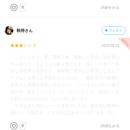
0
詳細をみる
秋待さん
フォロー
3
2022.05.21
このシリーズ、常に登場人物（複数）に見合い話が舞い
込み続けているような印象を受けます（笑） 今巻での異
様な登場率の高さから、最終的に彼女がお相手になるんだ
ろうなとは早々に予想がつくものの……最終話での展開の
唐突さと無理矢理感が否めない； こうまでしないと麻之
助が前に進もうとしなかったってことかしら。最後の一文
が思わせぶりなので、もう一波乱ありそう。
今回は立ち回りシーンが多めでしたね。麻之助は喧嘩が
強いという設定を、ともすれば忘れそうになります（笑）
0
詳細をみる