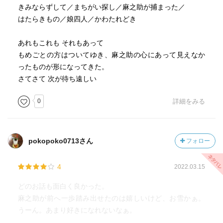
れにしても畠中さん、こんなところで打ち切りですか！
きみならずして／まちがい探し／麻之助が捕まった／
はたらきもの／娘四人／かわたれどき
最後の表題作「かわたれどき」。詳しくは触れないが、
江戸の深川を大災害が襲った。そこに居合わせたのは…。
あれもこれも それもあって
悲しいすれ違いと、人間の不器用さ。自身に当てはめて考
もめごとの方はついてゆき、麻之助の心にあって見えなか
え、腹を括った麻之助が、最後の最後に出した結論とは。
ったものが形になってきた。
もちろん、次も読むしかあるまい。
さてさて 次が待ち遠しい
0
詳細をみる
pokopoko0713さん
フォロー
4
2022.03.15
どのお話も面白く良かった。
麻之助が前へ一歩踏み出せたのは嬉しいけど、お雪かぁ。
うーん。あまり好きになれないなぁ。