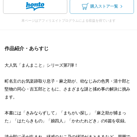
購入ストア一覧
本ページはアフィリエイトプログラムによる収益を得ています
作品紹介・あらすじ
大人気「まんまこと」シリーズ第7弾！
町名主のお気楽跡取り息子・麻之助が、幼なじみの色男・清十郎と
堅物の同心・吉五郎とともに、さまざまな謎と揉め事の解決に挑み
ます。
本書には「きみならずして」「まちがい探し」「麻之助が捕まっ
た」「はたらきもの」「娘四人」「かわたれどき」の6篇を収録。
清十郎に子が生まれ、縁戚のおこ乃の縁談がまとまるなど、周囲で