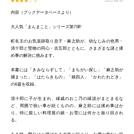
4
2022.06.30
内容（ブックデータベースより）
大人気「まんまこと」シリーズ第7弾!
町名主のお気楽跡取り息子・麻之助が、幼なじみの色男・
清十郎と堅物の同心・吉五郎とともに、さまざまな謎と揉
め事の解決に挑みます。
本書には「きみならずして」「まちがい探し」「麻之助が
捕まった」「はたらきもの」「娘四人」「かわたれどき」
の6篇を収録。
清十郎に子が生まれ、縁戚のおこ乃の縁談がまとまるな
ど、周囲で祝い事が続くものの、麻之助には揉め事ばか
り。特に親しい料理屋の娘・お雪には何かと振り回され
る。