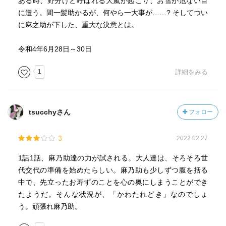
ある時、野分けと呼ばれる大嵐が起こり、お雪が危ない目
に遭う。間一髪助かるが、何やら一大事が……? そしてつい
に麻之助が下した、重大な決意とは。
令和4年6月28日～30日
1
詳細をみる
tsucchyさん
フォロー
3
2022.02.27
1話1話、麻乃助達の力が試される。大人達は、そろそろ世
代交代の準備を始めたらしい。麻乃助も少しずつ腹を括る
中で、先立ったお寿ずのことを心の奥にしまうことができ
たようだ。そんな状況が、「かわたれどき」なのでしょ
う。頑張れ麻乃助。