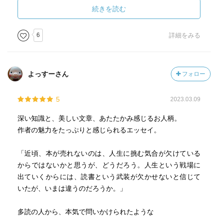
それから、奈良時代を舞台に描いた作品が多いということ
続きを読む
を知り、これはもうアンテナを高くしないとならんな、と
思う。
6
詳細をみる
奈良時代や飛鳥時代はなかなか小説にされにくく、作家が
書こうとしても「売れませんよ」と編集に停められてしま
うのだとか。
よっすーさん
フォロー
この本のなかにも藤原不比等についての考察があり、ちょ
っと前にNHKの番組で不比等についてみたばかりだったの
5
2023.03.09
で、俄然興味が沸くというか沸騰する。
深い知識と、美しい文章、あたたかみ感じるお人柄。
初めて読む葉室麟の作品は、だから『芦刈』ということに
作者の魅力をたっぷりと感じられるエッセイ。
なる。
能の「芦刈」をモチーフに書かれた作品は、多分愛し合っ
「近頃、本が売れないのは、人生に挑む気合が欠けている
ていたと思われる夫婦であれ、１０年別の生活を送ったこ
からではないかと思うが、どうだろう。人生という戦場に
とによる溝の、小さくても越えられない断絶を、冷徹なま
出ていくからには、読書という武装が欠かせないと信じて
でにくっきりと示す。
いたが、いまは違うのだろうか。」
１０ページの作品だったけど、ずしんと来る面白さだっ
た。
多読の人から、本気で問いかけられたような