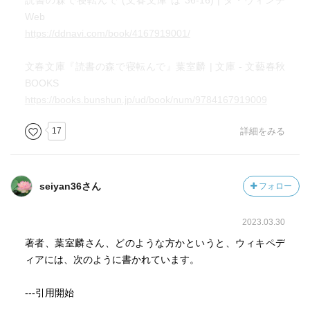
読書の森で寝転んで (文春文庫 は 36-16) | ダ・ヴィンチ
Web
https://ddnavi.com/book/4167919001/
文春文庫『読書の森で寝転んで』葉室麟 | 文庫 - 文藝春秋
BOOKS
https://books.bunshun.jp/ud/book/num/9784167919009
17
詳細をみる
seiyan36さん
フォロー
2023.03.30
著者、葉室麟さん、どのような方かというと、ウィキペデ
ィアには、次のように書かれています。
---引用開始