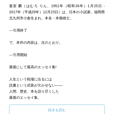
葉室 麟（はむろ りん、1951年（昭和26年）1月25日 -
2017年（平成29年）12月23日）は、日本の小説家。福岡県
北九州市小倉生まれ。本名・本畑雄士。
---引用終了
で、本作の内容は、次のとおり。
---引用開始
最後にして最高のエッセイ集!
人生という戦場に出るには
読書という武装が欠かせない――
人間、歴史、本を語り尽くした
最後のエッセイ集。
絶筆「我に一片の心あり」収録。
続きを読む