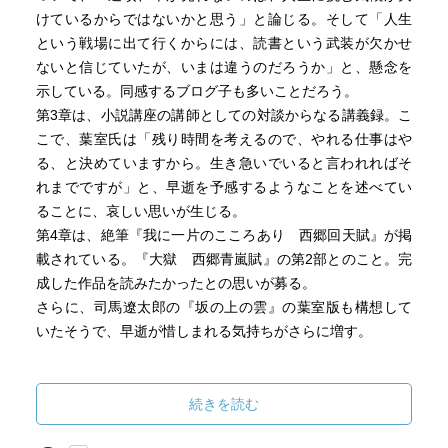
けているからではないかと思う」と論じる。そして「人生
という戦場に出て行くからには、読書という武装が欠かせ
ないと信じていたが、いまは違うのだろうか」と、懸念を
示している。同感するブログ子も多いことだろう。
第3章は、小説講座の講師としての対談からなる講義録。こ
こで、葉室氏は「残り時間を考えるので、やれる仕事はや
る、と決めていますから。生き急いでいると言われればそ
れまでですが」と、早逝を予感するようなことを述べてい
ることに、哀しい思いが生じる。
第4章は、絶筆『我に一片のこころあり 西郷回天賦』が掲
載されている。『大獄 西郷青嵐賦』の第2部とのこと。完
成した作品を読みたかったとの思いが募る。
さらに、司馬遼太郎の『坂の上の雲』の葉室版も構想して
いたそうで、早逝が惜しまれる気持ちがさらに増す。
続きを読む