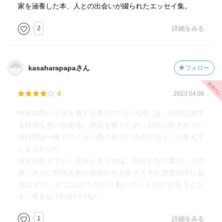
家を涵養した本、人との出会いが綴られたエッセイ集。
2
詳細をみる
kasaharapapaさん
フォロー
4
2023.04.08
中年以降に小説を書く仕事についた人間には、時間に対す
る特別な思いがある。作品を書くため、自分に許されてい
る時間は一体どのくらい残されているのだろう、と考えて
しまうからだ
自分が生きていく意味と言うのは、自分たちの親や、その
親、さらに何代も前の先祖たちが生きてきた歴史の中にあ
るはずだ。そこにどうたどり着いていくのかと言うこと
を、考えなければいけない
1
詳細をみる