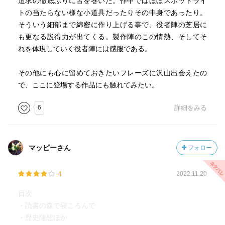
追求の徹底ぶりに舌を巻いた。作中ではほぼスポットライ
この本の中では、「第一章 読書の森で寝転んで」が良い
トの当たらない様な小道具だったりその中身であったり。
です。
そういう細部まで綿密に作り上げる事で、役者陣の芝居に
2016～2017年にかけて、毎日新聞に書かれたもので、過去
も更なる説得力が出てくる。製作陣のこの情熱、そしてそ
に読んだ本で印象深い本について書かれています。
れを体現していく役者陣には感服である。
登場する作品を読んでみたくなりますね。
その他にも心に留めておきたいフレーズに沢山出会えたの
で、ここに登場する作品にも触れてみたい。
6
詳細をみる
マッピーさん
フォロー
4
2022.11.20
目次
・読書の森で寝ころんで
・歴史随想ほか