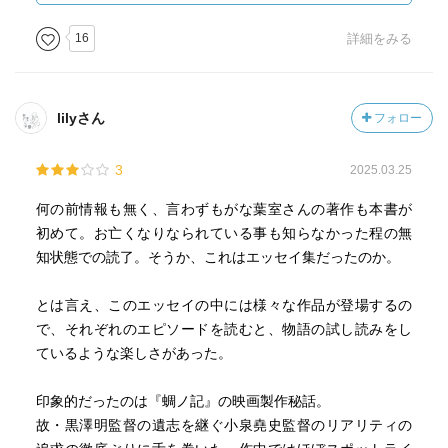
「寺山は登場したときから、
すでに完成していたのかもしれない」。
16
詳細をみる
寺山修司の愛読者・葉室麟も、
五十歳を過ぎてデビューした時、
すでに完成されていた。
lilyさん
フォロー
直木賞受賞前後から逝去までの間に
発表した書評、随筆、小説講座、
3
2025.03.25
掌編などをふんだんに収録。
人生の苦渋と他者への敬愛、
何の前情報も無く、言わずもがな葉室さんの著作も本書が
そして読書が遅咲きの国民作家を
初めて。お亡くなりなられている事も知らなかった程の無
完成させたと知る一冊。
知状態での読了。そうか、これはエッセイ集だったのか。
第一章 読書の森で寝転んで
とは言え、このエッセイの中には様々な作品が登場するの
第二章 歴史随想ほか
で、それぞれのエピソードを読むと、物語の試し読みをし
第三章 小説講座で語る
ているような楽しさがあった。
第四章 掌編、絶筆
印象的だったのは『蜩ノ記』の映画製作秘話。
---引用終了
故・黒澤明監督の遺志を継ぐ小泉堯史監督のリアリティの