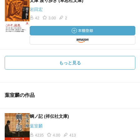
文庫 渡り歩き (草思社文庫)
岩田宏
42
3.00
2
もっと見る
葉室麟の作品
蜩ノ記 (祥伝社文庫)
葉室麟
4235
4.00
413