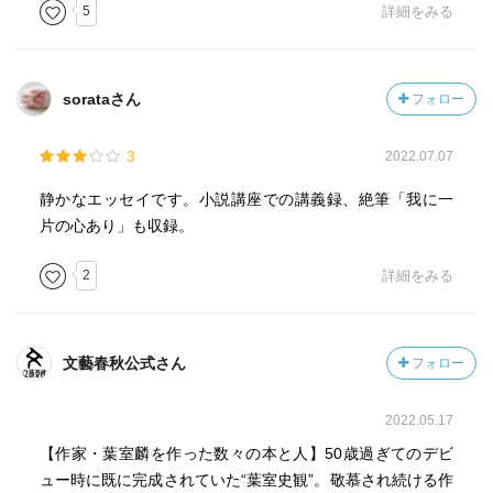
5
詳細をみる
sorataさん
フォロー
3
2022.07.07
静かなエッセイです。小説講座での講義録、絶筆「我に一
片の心あり」も収録。
2
詳細をみる
文藝春秋公式さん
フォロー
2022.05.17
【作家・葉室麟を作った数々の本と人】50歳過ぎてのデビ
ュー時に既に完成されていた“葉室史観”。敬慕され続ける作