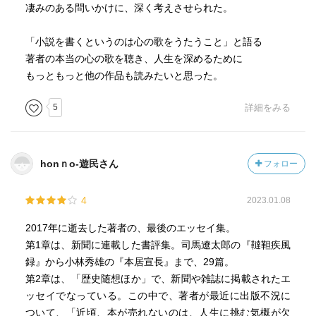
凄みのある問いかけに、深く考えさせられた。
西郷隆盛についても、いくつかふれているのだけど、ずっ
と私が知りたいと思っている、無血開城の後なぜ執拗に幕
「小説を書くというのは心の歌をうたうこと」と語る
府をあおって戊辰戦争に持って行ったのか、は、やっぱり
著者の本当の心の歌を聴き、人生を深めるために
わからなかった。
もっともっと他の作品も読みたいと思った。
私の中ではこれだけが、西郷どんらしくない行為に思えて
しまうので、絶筆の『我に一片の心あり 西郷回天賦』の
5
詳細をみる
完成を読みたかった。
５０歳を過ぎてからの作家デビューで、残り時間にどれだ
honｎo-遊民さん
フォロー
け書けるのかをいつも考えていらした著者の病床での最期
の言葉に「西郷のあとは、坂の上の雲。がんばらない
4
2023.01.08
と。」とあって、その早すぎる死を残念に思う。
2017年に逝去した著者の、最後のエッセイ集。
葉室麟の麟は、勝麟太郎から取ったとあって、思わずにや
第1章は、新聞に連載した書評集。司馬遼太郎の『韃靼疾風
り。
録』から小林秀雄の『本居宣長』まで、29篇。
絶対趣味合いそうだなあ。
第2章は、「歴史随想ほか」で、新聞や雑誌に掲載されたエ
ッセイでなっている。この中で、著者が最近に出版不況に
ついて、「近頃、本が売れないのは、人生に挑む気概が欠