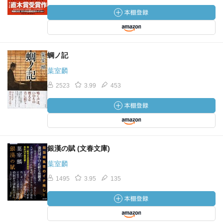
蜩ノ記
葉室麟
2523
3.99
453
銀漢の賦 (文春文庫)
葉室麟
1495
3.95
135