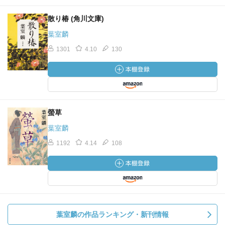
散り椿 (角川文庫)
葉室麟
1301
4.10
130
螢草
葉室麟
1192
4.14
108
葉室麟の作品ランキング・新刊情報