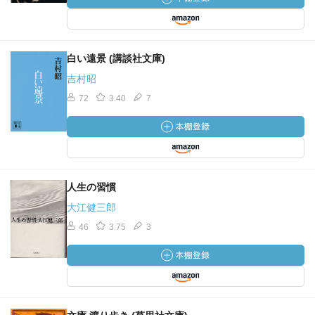
白い遠景 (講談社文庫)
吉村昭
72
3.40
7
人生の習慣
大江健三郎
46
3.75
3