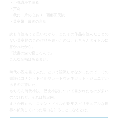
・小説講座で語る
・芦刈
・我に一片の心あり 西郷回天賦
・葉室麟 最後の言葉
読もう読もうと思いながら、まだその作品を読んだことの
ない葉室麟のこの作品を買ったのは、もちろんタイトルに
惹かれたから。
『読書の森で寝ころんで』
こんな至福はあるまい。
時代小説を書く人だ、という認識しかなかったので、その
書評にコナン・ドイルやカートヴォネガット・ジュニアが
あるのに驚いた。
もちろん時代小説・歴史小説について書かれたものが多い
のだけれど、それは想定内。
まさか彼から、コナン・ドイルが晩年スピリチュアルな世
界へ傾倒していった理由を知ることになるとは。