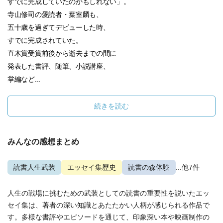
すでに完成していたのかもしれない」。
寺山修司の愛読者・葉室麟も、
五十歳を過ぎてデビューした時、
すでに完成されていた。
直木賞受賞前後から逝去までの間に
発表した書評、随筆、小説講座、
掌編など...
続きを読む
みんなの感想まとめ
読書人生武装
エッセイ集歴史
読書の森体験
...他7件
人生の戦場に挑むための武装としての読書の重要性を説いたエッ
セイ集は、著者の深い知識とあたたかい人柄が感じられる作品で
す。多様な書評やエピソードを通じて、印象深い本や映画制作の