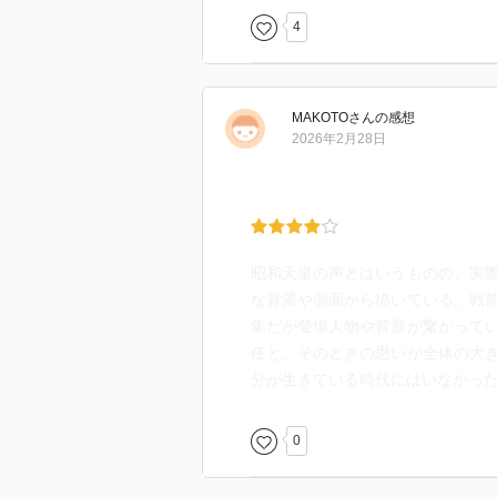
4
MAKOTO
さん
の感想
2026年2月28日
昭和天皇の声とはいうものの、実
な背景や側面から描いている。戦
集だが登場人物や背景が繋がって
任と、そのときの思いが全体の大
分が生きている時代にはいなかっ
0