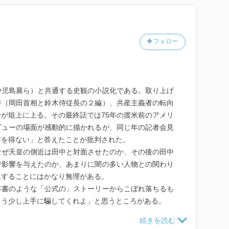
フォロー
や児島襄ら）と共通する史観の小説化である。取り上げ
件（岡田首相と鈴木侍従長の２編）、共産主義者の転向
が俎上に上る。その最終話では75年の渡米前のアメリ
ビューの場面が感動的に描かれるが、同じ年の記者会見
むを得ない」と答えたことが批判された。
なぜ天皇の側近は田中と対面させたのか、その後の田中
で影響を与えたのか、あまりに闇の多い人物との関わり
収することにはかなり無理がある。
本書のような「公式の」ストーリーからこぼれ落ちるも
もう少し上手に騙してくれよ」と思うところがある。
うした公式感動ストーリーで歴史を上書きしていく必要
いか。