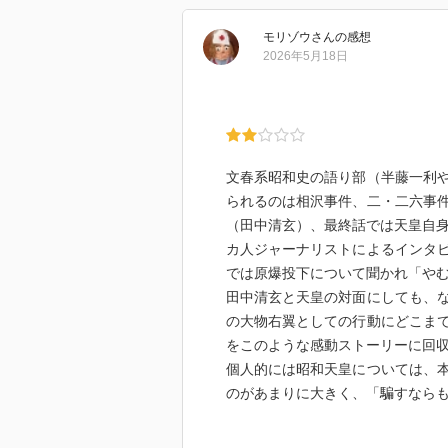
モリゾウ
さん
の感想
2026年5月18日
文春系昭和史の語り部（半藤一利
られるのは相沢事件、二・二六事
（田中清玄）、最終話では天皇自身
カ人ジャーナリストによるインタ
では原爆投下について聞かれ「や
田中清玄と天皇の対面にしても、
の大物右翼としての行動にどこま
をこのような感動ストーリーに回
個人的には昭和天皇については、
のがあまりに大きく、「騙すなら
昭和世代も老いつつあるいま、こ
ももはやなくなっているのではな