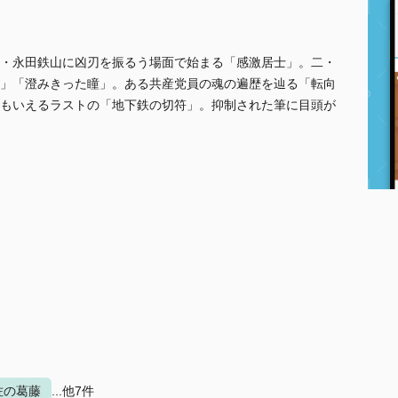
・永田鉄山に凶刃を振るう場面で始まる「感激居士」。二・
」「澄みきった瞳」。ある共産党員の魂の遍歴を辿る「転向
もいえるラストの「地下鉄の切符」。抑制された筆に目頭が
佐の葛藤
...他7件