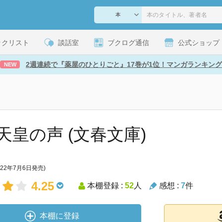
ックリスト
談話室
ブクログ通信
公式ショップ
2週連続で『薬屋のひとりごと』17巻が1位！マンガランキング
NEW
天皇の声 (文春文庫)
022年7月6日発売)
4.25
本棚登録 :
52
人
感想 :
7
件
本棚に登録