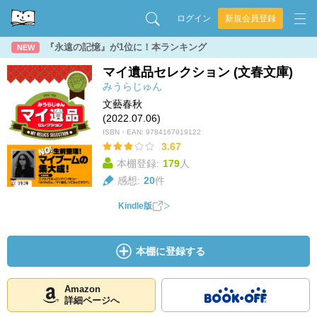
ログイン
新規会員登録
『永遠の記憶』が1位に！本ランキング
NEW
マイ遺品セレクション (文春文庫)
みうらじゅん
文藝春秋
(2022.07.06)
ISBN・EAN:
9784167919122
3.67
本棚登録:
179
人
感想:
20
件
Kindle版
本棚に登録する
Amazon
詳細ページへ