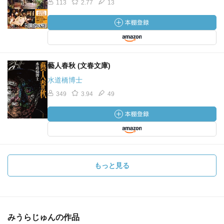
113
2.77
13
藝人春秋 (文春文庫)
水道橋博士
349
3.94
49
もっと見る
みうらじゅんの作品