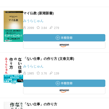
マイ仏教 (新潮新書)
みうらじゅん
2099
3.84
279
「ない仕事」の作り方 (文春文庫)
みうらじゅん
1985
3.76
139
「ない仕事」の作り方