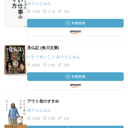
みうらじゅん
1749
3.78
194
見仏記 (角川文庫)
いとうせいこう みうらじゅん
1583
3.69
169
アウト老のすすめ
みうらじゅん
1338
2.93
116