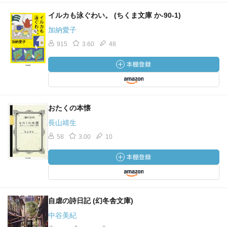
イルカも泳ぐわい。 (ちくま文庫 か-90-1)
加納愛子
915
3.60
48
おたくの本懐
長山靖生
58
3.00
10
自虐の詩日記 (幻冬舎文庫)
中谷美紀