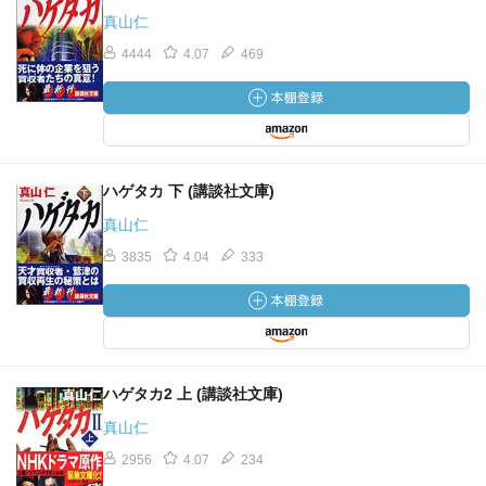
真山仁
4444
4.07
469
ハゲタカ 下 (講談社文庫)
真山仁
3835
4.04
333
ハゲタカ2 上 (講談社文庫)
真山仁
2956
4.07
234