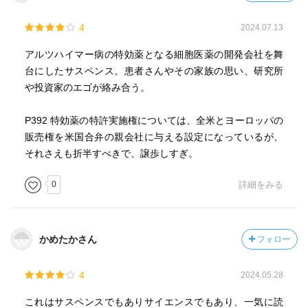
4
2024.07.13
アルツハイマー病の特効薬となる細胞医薬の開発会社を舞
台にしたサスペンス。患者さんやその家族の思い、研究所
や投資家のエゴが絡み合う。
P392 特効薬の特許実施権については、全米とヨーロッパの
販売権を米国合弁の親会社に与える設定になっているが、
それさえも折半すべきで、譲歩しすぎ。
0
詳細をみる
かめたかさん
フォロー
4
2024.05.28
これはサスペンスでもありサイエンスでもあり、一気に読