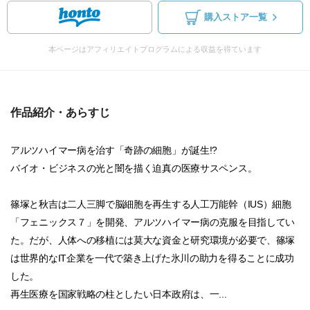
購入ストア一覧
本ページはアフィリエイトプログラムによる収益を得ています
作品紹介・あらすじ
アルツハイマー病を治す「奇跡の細胞」が誕生!?
バイオ・ビジネスの光と闇を描く迫真の医療サスペンス。
篠塚と秋吉は二人三脚で脳細胞を再生する人工万能幹（IUS）細胞
「フェニックス７」を開発、アルツハイマー病の克服を目指してい
た。だが、人体への移植には莫大な資金と研究環境が必要で、篠塚
は世界的なIT企業を一代で築き上げた氷川の助力を得ることに成功
した。
再生医療を国家戦略の柱としたい日本政府は、一...