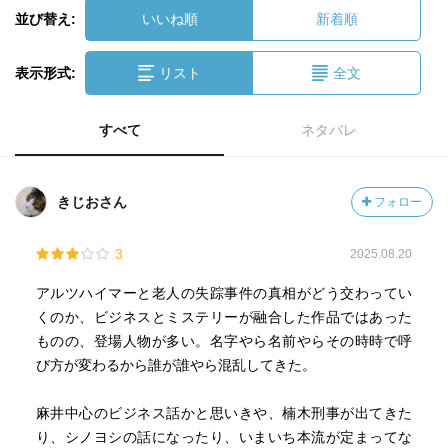
並び替え:
いいね順
新着順
表示形式:
リスト
全文
すべて
ネタバレ
きじおさん
フォロー
3
2025.08.20
アルツハイマーと老人の失踪事件の真相がどう交わってい
くのか、ビジネスとミステリーが融合した作品ではあった
ものの、登場人物が多い。名字やら名前やらその時時で呼
び方が変わるから誰が誰やら混乱してきた。
麻井中心のビジネス話かと思いきや、楠木刑事が出てきた
り、シノヨシの話になったり、いまいち本流が定まってな