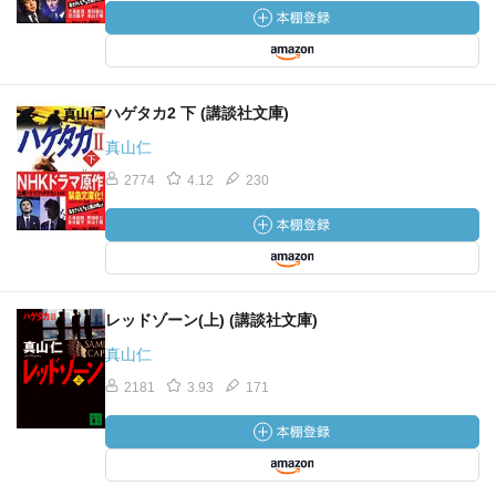
ハゲタカ2 下 (講談社文庫)
真山仁
2774
4.12
230
レッドゾーン(上) (講談社文庫)
真山仁
2181
3.93
171