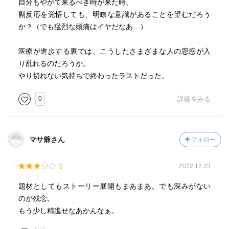
自分もやがて来るべき時が来た時、
副反応を覚悟しても、明瞭な意識があることを望むだろう
か？（でも猛烈な頭痛はイヤだなあ…）
医療が進歩する裏では、こうしたさまざまな人の思惑が入
り乱れるのだろうか。
やり切れない気持ちで終わったラストだった。
0
詳細をみる
マサ爺さん
フォロー
3
2022.12.23
題材としてもストーリー展開もまあまあ。でも深みがない
のが残念。
もう少し精進せなあかんなぁ。