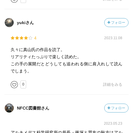
yukiさん
フォロー
4
2023.11.08
久々に真山氏の作品を読了。
リアリティたっぷりで楽しく読めた。
この手の展開だとどうしても追われる側に肩入れして読ん
でしまう。
0
詳細をみる
NFCC図書館さん
フォロー
2023.05.23
アルキメデス科学研究所の所長・篠塚と盟友の秋吉はアル