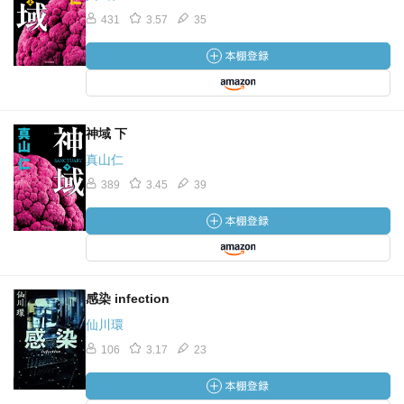
431
3.57
35
神域 下
真山仁
389
3.45
39
感染 infection
仙川環
106
3.17
23