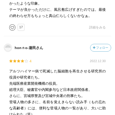
かったような印象。
テーマが良かっただけに、風呂敷広げすぎたのでは。最後
の終わらせ方もちょっと真山仁らしくないかなぁ。
17
詳細をみる
honｎo-遊民さん
フォロー
4
2022.12.30
アルツハイマー病で死滅した脳細胞を再生させる研究所の
役員や研究者たち。
先端医療産業開発機構の役員。
総理大臣、秘書官や内閣参与など日本政府関係者。
さらに、宮城県警及び宮城中央署の刑事たち。
登場人物の多さに、名前を覚えきらない読み手（もの忘れ
な高齢者）には、便利な登場人物の一覧があり、大いに助
けられた（笑）。