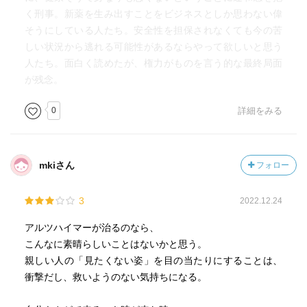
く刑事。新薬を生み出すことをビジネスとしか思わない偉
そうにしている人たち。安全性を担保されなくても今の苦
しい状況から逃れる可能性があるならやって欲しいと思う
人たち。面白く読めたが、権力がものを言う的な最終局面
が残念。
0
詳細をみる
mkiさん
フォロー
3
2022.12.24
アルツハイマーが治るのなら、
こんなに素晴らしいことはないかと思う。
親しい人の「見たくない姿」を目の当たりにすることは、
衝撃だし、救いようのない気持ちになる。