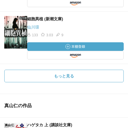
細胞異植 (新潮文庫)
仙川環
133
3.03
9
もっと見る
真山仁の作品
ハゲタカ 上 (講談社文庫)