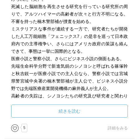
死滅した脳細胞を再生させる研究を行っている研究所の周
りで、アルツハイマーの高齢者が次々と行方不明になる。
不審を持った楠木警部補が捜査を始める。
ミステリアスな事件が連続する一方で、研究者たちが開発
した人工万能細胞「フェニックス7」の是非を巡って日本政
府内での主導権争い、さらにはアメリカ政府の策謀も絡ん
できて、事態は一挙に国際的となる。
医療小説と警察小説、さらにビジネス小説の側面もある。
先端生命科学分野で新進気鋭のシノヨシと呼ばれる篠塚幹
と秋吉鋭一が医療小説での主人公なら、警察小説では宮城
県警宮城中央署の楠木警部補が主人公で、ビジネス小説分
野では先端医療産業開発機構の麻井義人が主人公。
高齢者の失踪は、シノヨシたちの研究及び研究者と関わり
があるのか。現代の創薬と捜査ミステリーを融合した、著
者らしい骨太なエンターテイメント。
続きを読む
5
詳細をみる