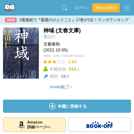
ログイン
新規会員登録
2週連続で『薬屋のひとりごと』17巻が1位！マンガランキング
NEW
神域 (文春文庫)
真山仁
文藝春秋
(2022.10.05)
ISBN・EAN:
9784167919412
3.69
本棚登録:
315
人
感想:
18
件
Kindle版
本棚に登録する
Amazon
詳細ページへ