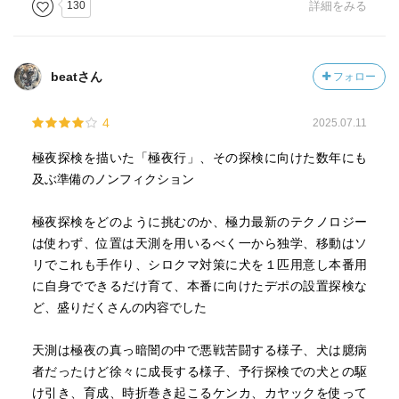
130
詳細をみる
beatさん
フォロー
4
2025.07.11
極夜探検を描いた「極夜行」、その探検に向けた数年にも
及ぶ準備のノンフィクション
極夜探検をどのように挑むのか、極力最新のテクノロジー
は使わず、位置は天測を用いるべく一から独学、移動はソ
リでこれも手作り、シロクマ対策に犬を１匹用意し本番用
に自身でできるだけ育て、本番に向けたデポの設置探検な
ど、盛りだくさんの内容でした
天測は極夜の真っ暗闇の中で悪戦苦闘する様子、犬は臆病
者だったけど徐々に成長する様子、予行探検での犬との駆
け引き、育成、時折巻き起こるケンカ、カヤックを使って