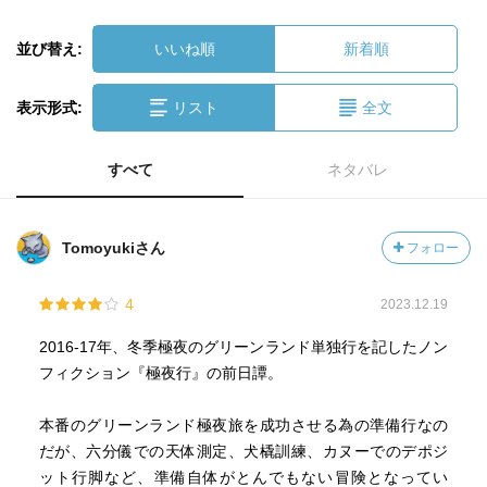
並び替え:
いいね順
新着順
表示形式:
リスト
全文
すべて
ネタバレ
Tomoyukiさん
フォロー
4
2023.12.19
2016-17年、冬季極夜のグリーンランド単独行を記したノン
フィクション『極夜行』の前日譚。
本番のグリーンランド極夜旅を成功させる為の準備行なの
だが、六分儀での天体測定、犬橇訓練、カヌーでのデポジ
ット行脚など、準備自体がとんでもない冒険となってい