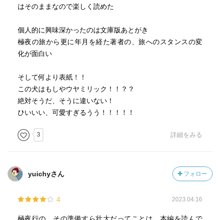
はそのままなので楽しく読めた
個人的に興味深かったのは文庫版あとがき
極夜の旅から更に年月を経た著者の、旅へのスタンスの変
化が面白い
そして何より表紙！！
この犬はもしやウヤミリック！！？？
絶対そうだ、そうに違いない！
ひいいい、可愛すぎるうう！！！！！
3
詳細をみる
yuichyさん
フォロー
4
2023.04.16
極夜行の、その準備すら壮大だってことは、本編を読んで