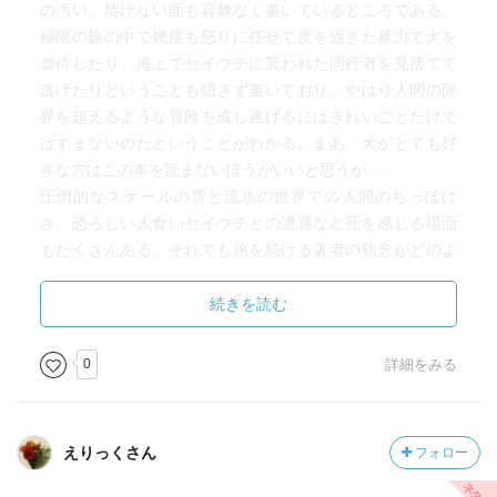
の汚い、情けない面も容赦なく書いているところである。
極限の旅の中で幾度も怒りに任せて度を過ぎた暴力で犬を
虐待したり、海上でセイウチに襲われた同行者を見捨てて
逃げたりということも隠さず書いており、やはり人間の限
界を超えるような冒険を成し遂げるにはきれいごとだけで
はすまないのだということがわかる。まあ、犬がとても好
きな方はこの本を読まないほうがいいと思うが…。
圧倒的なスケールの雪と流氷の世界での人間のちっぽけ
さ、恐ろしい人食いセイウチとの遭遇など死を感じる場面
もたくさんある。それでも旅を続ける著者の執念がどのよ
うに結実するのか、「極夜行」を読むのが楽しみである。
続きを読む
0
詳細をみる
えりっくさん
フォロー