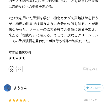
の犬と太陽の昇らない冬の北極に挑むことを決意した著者
は過酷な旅への準備を進める。
六分儀を用いた天測を学び、極北カナダで実地訓練を行う
が、極夜の世界では思うように自分の位置を知ることが出
来なかった。メーカーの協力を得て六分儀に改良を加え、
来たる『極夜行』に備える。そして、次なるグリーンラン
ドでの予行演習を兼ねたデポ旅行も苦難の連続だった。
本体価格930円
★★★★★
10
詳細をみる
ようさん
フォロー
5
2023.12.20