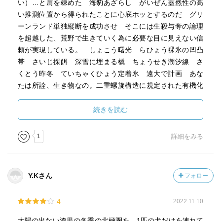
い）…と肩を竦めた 海豹あざらし がいぜん蓋然性の高
い推測位置から得られたことに心底ホッとするのだ グリ
ーンランド単独縦断を成功させ そこには生殺与奪の論理
を超越した、荒野で生きていく為に必要な目に見えない信
頼が実現している。 しょこう曙光 らひょう裸氷の凹凸
帯 さいじ採餌 深雪に埋まる橇 ちょうせき潮汐線 さ
くとう昨冬 ていちゃくひょう定着氷 遠大で計画 あな
たは所詮、生き物なの。二重螺旋構造に規定された有機化
合物の集合体にすぎないの。その有機化合物的限界から、
あなたの肉体を構成する細胞群はじわじわ死滅していき、
続きを読む
まもなく運動能力系のパフォーマンスが衰えていく。そし
て同様に脳内シナプス結合も弱まり、感受性が低下し、今
1
詳細をみる
までみたいに外の刺激にビビッドに反応できなくなる。そ
の結果、二十代から三十代のときのように生きてる意味と
か考えなくなるし、言葉からも力が失われる。そう、これ
Y.Kさん
フォロー
からのあなたの人生は泥水が低地に溜まるように老いに向
かって傾斜していくのよ。 狼のように色の薄い眼球の虹
4
2022.11.10
彩こうさい じゃこううし麝香牛の皮を鞣し 私は内臓ご
と海象に吸い尽くされていたと思う 深くて美しい暗緑色
太陽の出ない漆黒の冬季の北極圏を、1匹の犬だけを連れて