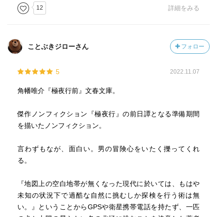
12
詳細をみる
ことぶきジローさん
フォロー
5
2022.11.07
角幡唯介『極夜行前』文春文庫。
傑作ノンフィクション『極夜行』の前日譚となる準備期間
を描いたノンフィクション。
言わずもなが、面白い。男の冒険心をいたく擽ってくれ
る。
『地図上の空白地帯が無くなった現代に於いては、もはや
未知の状況下で過酷な自然に挑むしか探検を行う術は無
い。』ということからGPSや衛星携帯電話を持たず、一匹