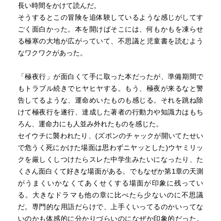
長い時間をかけて読んだ。
そうするとこの冒険を追体験しているような感じがしてす
ごく面白かった。本を開けばそこには、何もかもを凍らせ
る極寒の大地が広がっていて、不思議と児童書を読むよう
なワクワクがあった。
「極夜行」が面白くて手に取った本だったが、準備期間で
もトラブル続きでヒヤヒヤする。もう、極夜が来るなと警
告してるような、運命めいたものも感じる。それを跳ね除
けて極夜行を遂行、達成した著者の行動力や知識力はもち
ろん、運命力にも人並み外れたものを感じた。
セイウチに襲われたり、(ズボンのチャックが開いてたせい
で危うく死にかけた場面は思わずニヤッとした)ウヤミリッ
クを厳しくしつけたらスレた中学生みたいになったり、た
くさん面白くて好きな場面がある。でもなぜか第1章の天測
がうまくいかなくてあくせくする場面が印象に残ってい
る。大きなドラマも他の章に比べたら少ないのに不思議
だ。専門的な用語だらけで、上手くいってるのかいってな
いのかも体感的に分かりづらいのになぜか印象的だった。