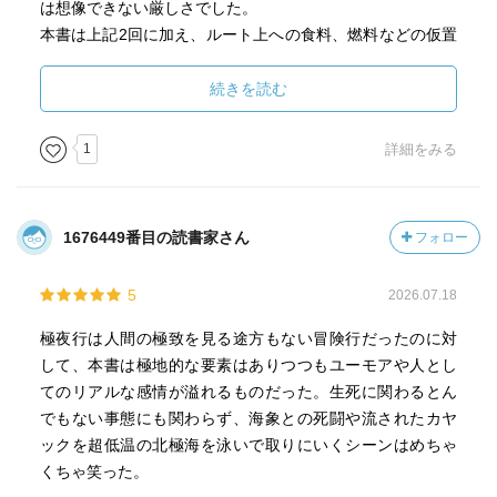
は想像できない厳しさでした。
本書は上記2回に加え、ルート上への食料、燃料などの仮置
き(デポ)に要した3回目の準備工程の描写もあります。3回目
はカヤックを使っての工程で、巨大なセイウチに襲われる
続きを読む
事態に巻き込まれるのですが、それは普通の人間だった
ら、その時点で計画を中断しても当然なぐらいのインパク
1
詳細をみる
トです。このような描写ももちろん本書の魅力ではあるの
ですが、印象的であったのは著者と家族との関係に触れた
部分です。著者にはこの準備中に娘さんが生まれました。
1676449番目の読書家さん
フォロー
それまで「死を感じる環境に身を置くことで、生きること
を感じることができる。冒険を通じて生きる意味を探って
5
2026.07.18
きた」著者が、娘という存在が誕生することで全く違った
形で生きる意味を突き付けられ、戸惑っているように思わ
極夜行は人間の極致を見る途方もない冒険行だったのに対
れる部分は、探検家としではない普通の父親としての著者
して、本書は極地的な要素はありつつもユーモアや人とし
の一面が表出している印象でした。
てのリアルな感情が溢れるものだった。生死に関わるとん
是非、著者による「極夜行」とセットで一読をお勧めしま
でもない事態にも関わらず、海象との死闘や流されたカヤ
す。
ックを超低温の北極海を泳いで取りにいくシーンはめちゃ
くちゃ笑った。