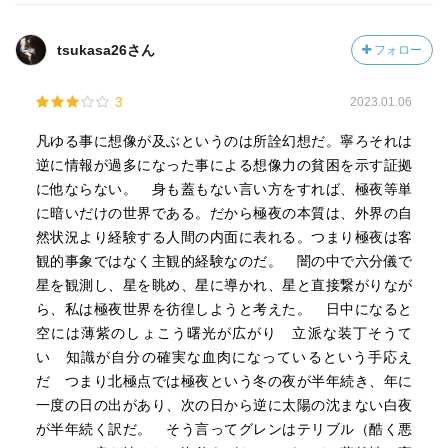
tsukasa26さん
フォロー
3
2023.01.06
凡ゆる事に想像が及ぶというのは所詮幻想だ。寧ろそれは
逆に情報が過多になった事による想像力の貧困を示す証拠
に他ならない。 身も蓋もない言い方をすれば、極夜等単
に暗いだけの世界である。だから極夜の本質は、外界の自
然状況より経験する人間の内面に表れる。つまり極夜は客
観的事象ではなく主観的経験なのだ。 闇の中で六分儀で
星を観測し、星を眺め、星に導かれ、星と直接繋がりなが
ら、私は極夜世界を彷徨しようと考えた。 日中になると
空には薄紫のしょこう曙光が広がり 立派な装丁そうて
い 知識が自分の確実な血肉になっているという手応え
だ つまり北極点では極夜という冬の夜が半年続き、年に
一度の日の出があり、次の日から逆に太陽の沈まない白夜
が半年続く訳だ。 そう言ってグレンはテリブル（酷く悪