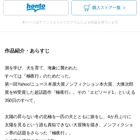
購入ストア一覧
本ページはアフィリエイトプログラムによる収益を得ています
作品紹介・あらすじ
測を学び、犬を育て、海象に襲われた.
すべては『極夜行』のためだった。
第一回Yahoo!ニュース本屋大賞ノンフィクション本大賞、大佛次郎
賞をW受賞した超話題作『極夜行』。その「エピソード1」といえる
350日のすべて。
太陽の昇らない冬の北極を一匹の犬とともに旅をし、4か月ぶりに
太陽を見るという誰も真似できない大冒険を描き、ノンフィクショ
ン界の話題をさらった『極夜行』。