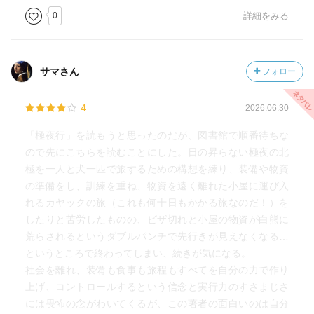
0
詳細をみる
サマさん
フォロー
4
2026.06.30
「極夜行」を読もうと思ったのだが、図書館で順番待ちな
ので先にこちらを読むことにした。日の昇らない極夜の北
極を一人と犬一匹で旅するための構想を練り、装備や物資
の準備をし、訓練を重ね、物資を遠く離れた小屋に運び入
れるカヤックの旅（これも何十日もかかる旅なのだ！）を
したりと苦労したものの、ビザ切れと小屋の物資が白熊に
荒らされるというダブルパンチで先行きが見えなくなる…
というところで終わってしまい、続きが気になる。
社会を離れ、装備も食事も旅程もすべてを自分の力で作り
上げ、コントロールするという信念と実行力のすさまじさ
には畏怖の念がわいてくるが、この著者の面白いのは自分