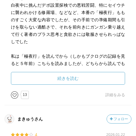
白夜中に挑んだデポ設置探検での悪戦苦闘、特にセイウチ
に襲われかける修羅場、などなど、本番の「極夜行」もも
のすごく大変な内容でしたが、その手前での準備期間も引
けを取らない過酷さで、それを前向きにガンガン乗り越え
て行く著者のプラス思考と貪欲さには敬服させられっぱな
しでした
私は「極夜行」を読んでから（しかもブクログの記録を見
ると５年前）こちらを読みましたが、どちらから読んでも
全然OK、楽しめると思います
続きを読む
13
詳細をみる
まきゅうさん
フォロー
4
2026.01.22