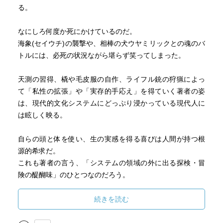
る。
なにしろ何度か死にかけているのだ。
海象(セイウチ)の襲撃や、相棒の犬ウヤミリックとの魂のバ
トルには、必死の状況ながら堪らず笑ってしまった。
天測の習得、橇や毛皮服の自作、ライフル銃の狩猟によっ
て「私性の拡張」や「実存的手応え」を得ていく著者の姿
は、現代的文化システムにどっぷり浸かっている現代人に
は眩しく映る。
自らの頭と体を使い、生の実感を得る喜びは人間が持つ根
源的希求だ。
これも著者の言う、「システムの領域の外に出る探検・冒
険の醍醐味」のひとつなのだろう。
本書の読了後、また『極夜行』を読みたくなる。
続きを読む