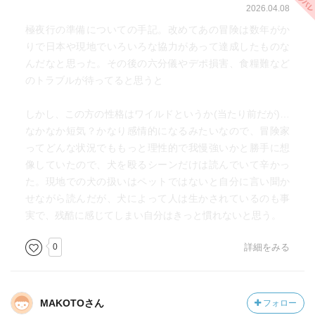
2026.04.08
極夜行の準備についての手記。改めてあの冒険は数年がか
りで日本や現地でいろいろな協力があって達成したものな
んだなと思った。その後の六分儀やデポ損害、食糧難など
のトラブルが待ってると思うと
しかし、この方の性格はワイルドというか(当たり前だが)…
なかなか短気？かなり感情的になるみたいなので、冒険家
ってどんな状況でももっと理性的で我慢強いかと勝手に想
像していたので、犬を殴るシーンだけは読んでいて辛かっ
た。現地での犬の扱いはペットではないと自分に言い聞か
せながら読んだが、犬によって人は生かされているのも事
実で、残酷に感じてしまい自分はきっと慣れないと思う。
0
詳細をみる
MAKOTOさん
フォロー