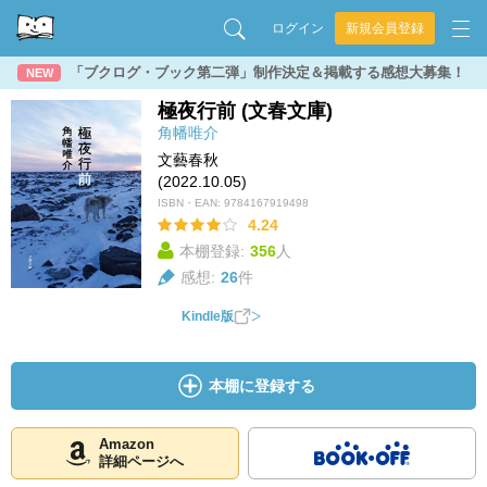
ログイン
新規会員登録
「ブクログ・ブック第二弾」制作決定＆掲載する感想大募集！
NEW
極夜行前 (文春文庫)
角幡唯介
文藝春秋
(2022.10.05)
ISBN・EAN:
9784167919498
4.24
本棚登録:
356
人
感想:
26
件
Kindle版
本棚に登録する
Amazon
詳細ページへ