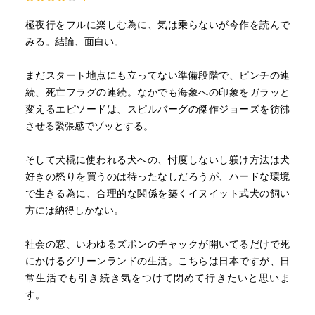
極夜行をフルに楽しむ為に、気は乗らないが今作を読んで
みる。結論、面白い。
まだスタート地点にも立ってない準備段階で、ピンチの連
続、死亡フラグの連続。なかでも海象への印象をガラッと
変えるエピソードは、スピルバーグの傑作ジョーズを彷彿
させる緊張感でゾッとする。
そして犬橇に使われる犬への、忖度しないし躾け方法は犬
好きの怒りを買うのは待ったなしだろうが、ハードな環境
で生きる為に、合理的な関係を築くイヌイット式犬の飼い
方には納得しかない。
社会の窓、いわゆるズボンのチャックが開いてるだけで死
にかけるグリーンランドの生活。こちらは日本ですが、日
常生活でも引き続き気をつけて閉めて行きたいと思いま
す。