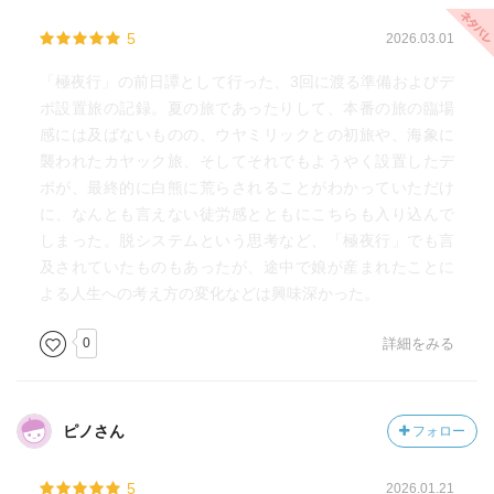
5
2026.03.01
「極夜行」の前日譚として行った、3回に渡る準備およびデ
ポ設置旅の記録。夏の旅であったりして、本番の旅の臨場
感には及ばないものの、ウヤミリックとの初旅や、海象に
襲われたカヤック旅、そしてそれでもようやく設置したデ
ポが、最終的に白熊に荒らされることがわかっていただけ
に、なんとも言えない徒労感とともにこちらも入り込んで
しまった。脱システムという思考など、「極夜行」でも言
及されていたものもあったが、途中で娘が産まれたことに
よる人生への考え方の変化などは興味深かった。
0
詳細をみる
ピノさん
フォロー
5
2026.01.21