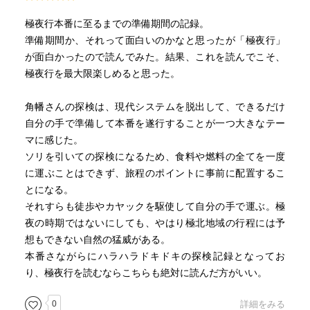
極夜行本番に至るまでの準備期間の記録。
準備期間か、それって面白いのかなと思ったが「極夜行」
が面白かったので読んでみた。結果、これを読んでこそ、
極夜行を最大限楽しめると思った。
角幡さんの探検は、現代システムを脱出して、できるだけ
自分の手で準備して本番を遂行することが一つ大きなテー
マに感じた。
ソリを引いての探検になるため、食料や燃料の全てを一度
に運ぶことはできず、旅程のポイントに事前に配置するこ
とになる。
それすらも徒歩やカヤックを駆使して自分の手で運ぶ。極
夜の時期ではないにしても、やはり極北地域の行程には予
想もできない自然の猛威がある。
本番さながらにハラハラドキドキの探検記録となってお
り、極夜行を読むならこちらも絶対に読んだ方がいい。
0
詳細をみる