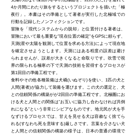
の水 突然死に接近した人間に特有の、認識が事態に追い
4か月間にわたり旅をするというプロジェクトを描いた「極
ついていない状況を示している気がして、戦慄を覚えたの
夜行」。本書はその準備として著者が実行した北極域での
だ。 はなずら鼻面を出して潮を噴き上げるだけで しん
行動を記録したノンフィクションです。
おう深奥 こしょう湖沼 波頭から白い飛沫が弾け飛ぶ
冒険を「現代システムからの脱却」と位置付ける著者は、
焚き火を熾して あいろ隘路をぬって船を進め うすずみ
冒険において最も重要な”現在位置の確定”をGPSに頼らず、
いろ薄墨色の細く棚引く千切雲を引き摺り ぶな山毛欅材
天測(星や太陽を観測して位置を求める方法)によって現在地
が橇には一番適している 私は自分の過去の全過程を回収
を確定させようとします。天測にはある程度の誤差は避け
し、それを元手にして極夜探検という未知なる新しい可能
られませんが、誤差が大きくなると命取りです。吹雪で視
性の扉を開くことができるだろう。 恐らく発想や思考と
界の限られる極寒の下で天測の技術を習得するプロセスが
体力が釣り合った調和のとれた状態は、三十代後半から四
第1回目の準備工程です。
十代頭迄の五年間だろう。 極限的に膨張したこの世界形
食料やその他各種装備は犬橇(いぬぞり)を使い、1匹の犬と
成感が失われてしまう 冬から春にかけての半年はシオラ
人間(著者)が協力して装備を運びます。この犬の選定と、犬
パルクに滞在し、夏から秋にかけて日本に戻るという、今
との信頼関係の構築がが2回目の準備工程です。北極圏にお
流行りの二拠点生活みたいなことを続けている 文化的エ
ける犬と人間との関係は”お互いに協力し合わなければ共倒
ートス（習慣）を抽出した言葉 若さと、精神の内側で燃
れになる”という非常にシビアなものです。地元民が犬を手
え盛る自己実現の炎の勢いが、過程の辛苦を凌駕する。
なずけるプロセスでは、甘えを見せる犬は容赦なく捨てら
対象への自己投影的な憑依感覚 エクスペディション（遠
れる(すなわち死を意味する)厳しさです。言葉を介さない犬
征） 空腹と疲労に倦んであぐんで へさき舳先
と人間との信頼関係の構築の様子は、日本の普通の環境で