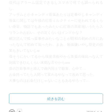
現代はアラーム設定できるしスマホで何でも調べられる
し。
アッサムとかキャンディ茶葉あたりは定番やしキャンディ
茶葉に関しては午後の紅茶ミルクティーに使われてるくら
い身近。物語でもあったみたいに紅茶の原産地いうたらス
リランカおおい。その次くらいはインドかな？
解説読んで狐っ葉事件みたいなことが昭和の初めの方にあ
ったなんて初めて知ったわ。まあ、勉強嫌いやし歴史の授
業もきいてないしw
偉そうにかいてるから味覚音痴やから茶葉の味比べなんて
到底できひんくらい末期な舌やからww
昔の詐欺事件と絡んで身内同士で殺害、心中て…
お金持ってたら人間って変わるやなって改めて思った。
大事なのはお金だけじゃないこともあるやろって…
続きを読む