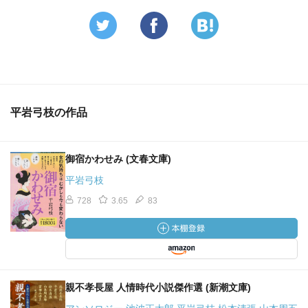
平岩弓枝の作品
御宿かわせみ (文春文庫)
平岩弓枝
728
3.65
83
親不孝長屋 人情時代小説傑作選 (新潮文庫)