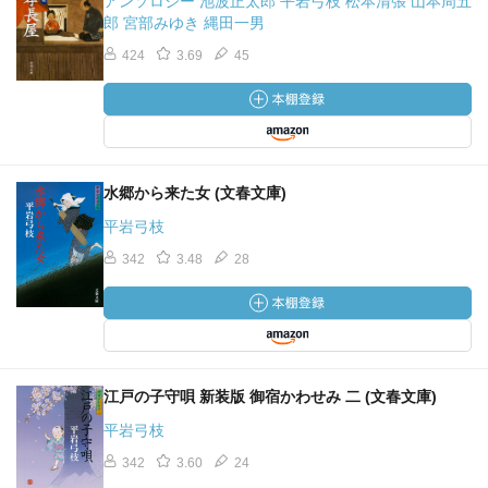
アンソロジー 池波正太郎 平岩弓枝 松本清張 山本周五
郎 宮部みゆき 縄田一男
424
3.69
45
水郷から来た女 (文春文庫)
平岩弓枝
342
3.48
28
江戸の子守唄 新装版 御宿かわせみ 二 (文春文庫)
平岩弓枝
342
3.60
24