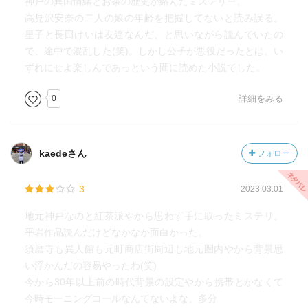
神戸の異国情緒とお茶の歴史が絡んだミステリー。
高見沢安奈の二人の娘の年齢を把握してないと読み誤る。
星子と長田けいは友達なんだ、と思いながら読んでいたの
で、途中で混乱した(笑)。しかし公子が悪役だったとは。い
ずれにせよ楽しんであっという間に読めた小説でした。
0
詳細をみる
kaedeさん
フォロー
3
2023.03.01
地元神戸なのと紅茶派やから思わず手に取ったミステリ。
平岩作品読んだけどなかなか面白かった。
須磨寺も異人館も元町商店街周辺も地元圏内やから背景思
い浮かんだの容易やったわ(笑)
今から30年以上前の時代背景の設定やから携帯とかなくて
今時モーニングコールなんてないよな、多分