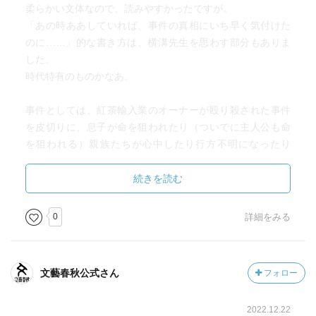
柔らかい文体なので、読みやすかったですが。
「あの時ああしていれば、事件の真相にいち早く気付けた
のに……」的な書き方は、横溝先生を思わす部分もありま
した。
時代特有のものかなあ。
事件としては、紅茶輸入業のオーナーが殴り殺された事件
を皮切りに、息子が命を狙われたり（ついでに主人公も命
を狙われる）親族たちが心中したり行方不明になったり
（ついでに主人公の相棒的存在も行方不明になる）と事件
が連鎖していく。
続きを読む
それを紐解くには、オーナーが殺された現場である洋館に
まつわる謎の解明、そして一族の歴史を辿る必要があっ
0
詳細をみる
た。
事件解決への進展どころか、謎は広がるばかり、前述の狐
っ葉事件にまで話題は波及し、どう風呂敷をたたむのかと
文藝春秋公式さん
フォロー
思っていたら……案外、殺人事件の真相としてはあっさり
してました。
2022.12.22
もうひとひねりあるかと思ったら、特になかった。