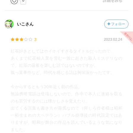
0
詳細をみる
いこさん
フォロー
3
2023.02.24
紅茶好きとしてはホイホイすぎるタイトルだったので。
あくまで紅茶輸入業を営む一族に起きた殺人ミステリなの
で、紅茶の蘊蓄を楽しむ話ではないのですが。
狐っ葉事件など、時代を感じる話は興味深かったです。
今からするともう30年近く前の作品。
無論携帯電話は登場しないので、作中で本人に連絡を取る
のも苦労するのには懐かしさを覚えたり。
出てくる言葉も書き方が昔風なので（何しろ作者様は昭和
一桁生まれの大ベテラン）バブル崩壊後の時代設定ではあ
りますが、昭和が舞台の作品を読んでいるような気になり
ました。