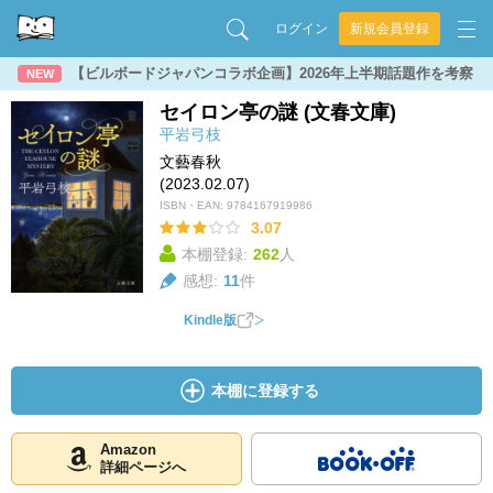
ログイン
新規会員登録
【ビルボードジャパンコラボ企画】2026年上半期話題作を考察
NEW
セイロン亭の謎 (文春文庫)
平岩弓枝
文藝春秋
(2023.02.07)
ISBN・EAN:
9784167919986
3.07
本棚登録:
262
人
感想:
11
件
Kindle版
本棚に登録する
Amazon
詳細ページへ