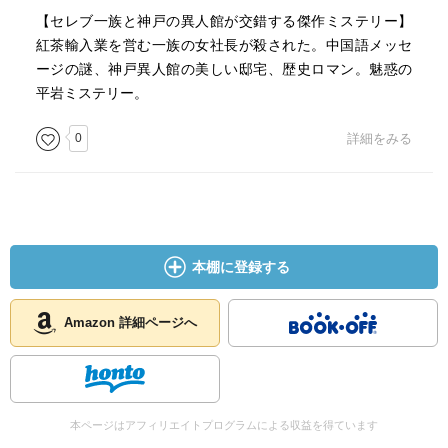
殺人事件の真相よりは、狐っ葉事件がもたらした件（一族
【セレブ一族と神戸の異人館が交錯する傑作ミステリー】
の謎）についての答え合わせの方が面白かったし、本編も
紅茶輸入業を営む一族の女社長が殺された。中国語メッセ
それで締めているので、殺人事件は結局二の次になってし
ージの謎、神戸異人館の美しい邸宅、歴史ロマン。魅惑の
まった感はあった。
平岩ミステリー。
それに巻き込まれて殺されてしまった某キャラが不憫
0
詳細をみる
だ……（殺された理由がまた可哀そうすぎて……とばっち
りすぎる）
本棚に登録する
Amazon 詳細ページへ
本ページはアフィリエイトプログラムによる収益を得ています