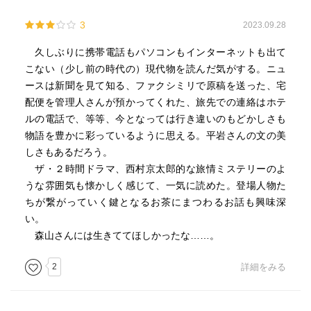
3
2023.09.28
久しぶりに携帯電話もパソコンもインターネットも出て
こない（少し前の時代の）現代物を読んだ気がする。ニュ
ースは新聞を見て知る、ファクシミリで原稿を送った、宅
配便を管理人さんが預かってくれた、旅先での連絡はホテ
ルの電話で、等等、今となっては行き違いのもどかしさも
物語を豊かに彩っているように思える。平岩さんの文の美
しさもあるだろう。
ザ・２時間ドラマ、西村京太郎的な旅情ミステリーのよ
うな雰囲気も懐かしく感じて、一気に読めた。登場人物た
ちが繋がっていく鍵となるお茶にまつわるお話も興味深
い。
森山さんには生きててほしかったな……。
2
詳細をみる