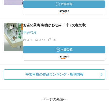
お吉の茶碗 御宿かわせみ 二十 (文春文庫)
平岩弓枝
318
3.47
15
平岩弓枝の作品ランキング・新刊情報
ページの先頭へ