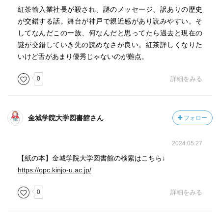
紅茶輸入業社長が殺され、謎のメッセージ、訳ありの歴史
が交錯する話。舞台が神戸で親近感があり読みやすい。そ
してなんだこの一族、何なんだと思ってたら過去と現在の
謎が交錯していき先の読めなさが良い。紅茶詳しくなりた
いけど舌があまり優秀じゃないのが難点。
0
詳細をみる
金城学院大学図書館さん
フォロー
2024.05.27
【紙の本】金城学院大学図書館の検索はこちら↓
https://opc.kinjo-u.ac.jp/
0
詳細をみる