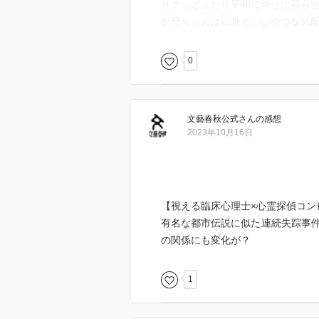
サクッとふたり平和に幸せに暮ら
お兄ちゃんは以外といいやつな気
0
文藝春秋公式
さん
の感想
2023年10月16日
【視える臨床心理士×心霊探偵コン
有名な都市伝説に似た連続失踪事
の関係にも変化が？
1