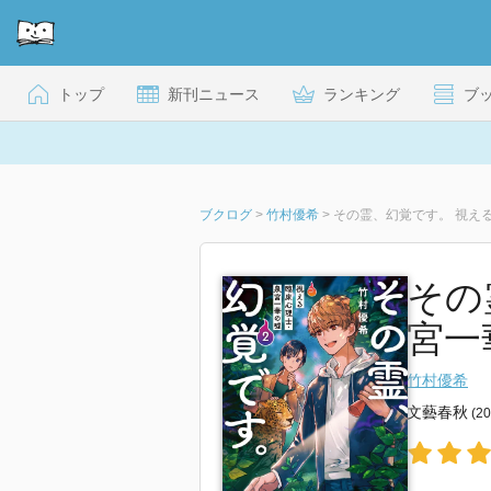
トップ
新刊ニュース
ランキング
ブ
ブクログ
>
竹村優希
>
その霊、幻覚です。 視え
その
宮一
竹村優希
文藝春秋
(2