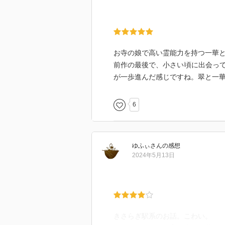
お寺の娘で高い霊能力を持つ一華
前作の最後で、小さい頃に出会っ
が一歩進んだ感じですね。翠と一
6
ゆふぃ
さん
の感想
2024年5月13日
きさらぎ駅系のお話。こわい。