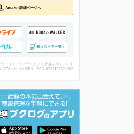
Amazon詳細ページへ
購入ストア一覧
ィリエイトプログラムによる収益を得ています
・本 (272ページ) / ISBN・EAN: 9784167921262