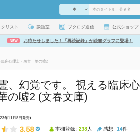
ックリスト
談話室
ブクログ通信
公式ショップ
お待たせしました！「再読記録」が読書グラフに登場！
NEW
る臨床心理士・泉宮一華の噓2
霊、幻覚です。 視える臨床
華の噓2 (文春文庫)
023年11月8日発売)
3.58
本棚登録 :
238
人
感想 :
14
件