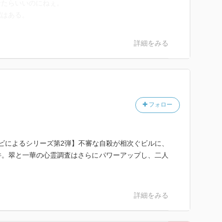
せたらいいのにねぇ。
配はある。
詳細をみる
フォロー
ビによるシリーズ第2弾】不審な自殺が相次ぐビルに、
件。翠と一華の心霊調査はさらにパワーアップし、二人
詳細をみる