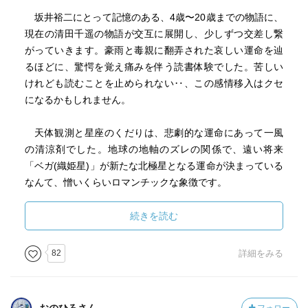
坂井裕二にとって記憶のある、4歳〜20歳までの物語に、
現在の清田千遥の物語が交互に展開し、少しずつ交差し繋
がっていきます。豪雨と毒親に翻弄された哀しい運命を辿
るほどに、驚愕を覚え痛みを伴う読書体験でした。苦しい
けれども読むことを止められない‥、この感情移入はクセ
になるかもしれません。
天体観測と星座のくだりは、悲劇的な運命にあって一風
の清涼剤でした。地球の地軸のズレの関係で、遠い将来
「ベガ(織姫星)」が新たな北極星となる運命が決まっている
なんて、憎いくらいロマンチックな象徴です。
悲しい運命に抗い、苦境の中に存在する希望を信じ、求
続きを読む
めていこうとする終末は圧巻で、救われた気になりまし
た。伊岡瞬さんの他作品も、折に触れ読んでみたくなる絶
82
詳細をみる
品物語でした。