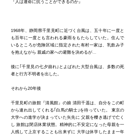
『人は運命に抗うことができるのか』
1968年、静岡県千里見町に近づく台風は、五十年に一度と
も百年に一度とも言われる豪雨をもたらしていた。住んで
いるところが危険区域に指定された有村一家は、乳飲み子
を抱えながら 親戚の家への避難を決めるが…
後に｢千里見の七夕崩れ｣とよばれた大型台風は、多数の死
者と行方不明者を出した。
それから20年後
千里見町の旅館『清風館』の娘 清田千遥は、自分をこの町
から連れ出してくれる｢白馬の騎士｣を待っていた。 東京の
大学への進学が決まっていた矢先に 父親を轢き逃げで亡く
し 旅館は閉店休業状態。精神的に不安定になった母親を一
人残して上京することも出来ずに 大学は休学したまま一年