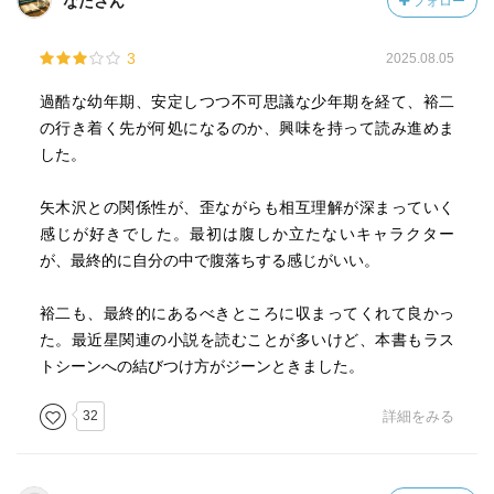
なたさん
フォロー
一人の子供が成人するまでの物語の中に、私たちの想像を
超えた「愛」と「断絶」のストーリーが展開されます。
3
2025.08.05
『奔流の海』は、人間の「業」と、それでも希望を捨てず
過酷な幼年期、安定しつつ不可思議な少年期を経て、裕二
に生きようとする「愛」を描き切った、しっとりと涙を流
の行き着く先が何処になるのか、興味を持って読み進めま
してしまう傑作でした。
した。
矢木沢との関係性が、歪ながらも相互理解が深まっていく
感じが好きでした。最初は腹しか立たないキャラクター
が、最終的に自分の中で腹落ちする感じがいい。
裕二も、最終的にあるべきところに収まってくれて良かっ
た。最近星関連の小説を読むことが多いけど、本書もラス
トシーンへの結びつけ方がジーンときました。
32
詳細をみる