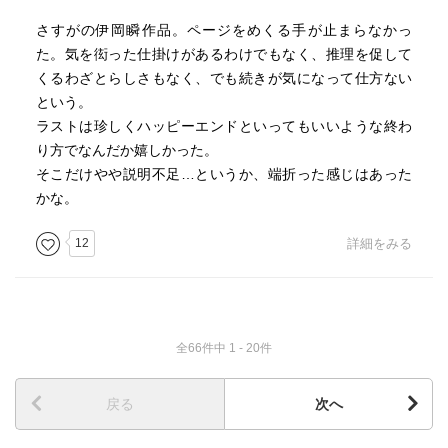
さすがの伊岡瞬作品。ページをめくる手が止まらなかっ
裕二が高校2年の頃、坂井の友達の天体観測会で、大学生の
た。気を衒った仕掛けがあるわけでもなく、推理を促して
香菜子に出会う。二人はデートを重ねて仲良くなるが、香
くるわざとらしさもなく、でも続きが気になって仕方ない
菜子の家に行った時に矢木沢に出会う。香菜子も同様に養
という。
子に引き取られて同じ境遇だったのだ。香菜子は自分に絶
ラストは珍しくハッピーエンドといってもいいような終わ
望して自殺をする。
り方でなんだか嬉しかった。
そこだけやや説明不足…というか、端折った感じはあった
裕二は、矢木沢に教えられて津村の母の姉に会いに行き、
かな。
自分が千里見町の豪雨の時に、津村の母親によって攫われ
た子であることを知る。また、津村の母がその時に泊まっ
12
詳細をみる
た旅館が千遥の旅館であることを知る。
裕二はそのことを父親に明かす。父親は自分も虐待された
過去があり、虐待を受けている子を非合法な手を使って救
全66件中 1 - 20件
っていたことを明かす。その後、父は玉突き事故で亡くな
る。裕二はその遺産で自分の本当の父親の製材所があった
ところを買い取る。
戻る
次へ