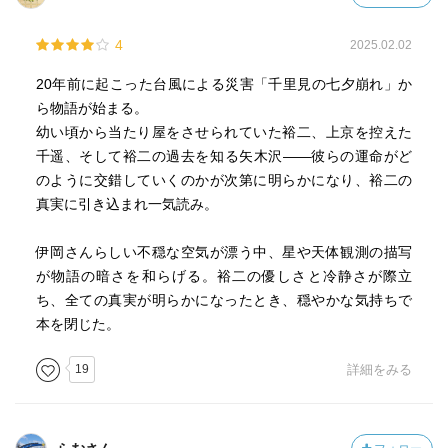
4
2025.02.02
20年前に起こった台風による災害「千里見の七夕崩れ」か
ら物語が始まる。
幼い頃から当たり屋をさせられていた裕二、上京を控えた
千遥、そして裕二の過去を知る矢木沢——彼らの運命がど
のように交錯していくのかが次第に明らかになり、裕二の
真実に引き込まれ一気読み。
伊岡さんらしい不穏な空気が漂う中、星や天体観測の描写
が物語の暗さを和らげる。裕二の優しさと冷静さが際立
ち、全ての真実が明らかになったとき、穏やかな気持ちで
本を閉じた。
19
詳細をみる