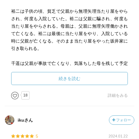
裕二は子供の頃、貧乏で父親から無理矢理当たり屋をやら
され、何度も入院していた。裕二は父親に騙され、何度も
当たり屋をやらされる。母親は、父親に無理矢理働かされ
て亡くなる。裕二は最後に当たり屋をやり、入院している
時に父親が亡くなる。そのまま当たり屋をやった坂井家に
引き取られる。
千遥は父親が事故で亡くなり、気落ちした母を残して予定
通り東京の大学へ行くことが出来ず休学していた。坂井が
泊まりにきて一時的に母親は元気を取り戻したが、千遥は
続きを読む
春から家を出ることをいい出せずにいた。
18
詳細をみる
裕二は坂井と親子になる。勉強は出来たが、誰とも関わら
ず生きていこうとしたため、友達は出来なかった。ある
日、矢木沢という男が現れる。同じような境遇で、事故で
ikuさん
フォロー
両親を亡くし、一時坂井にお世話になったが、矢木沢家に
引き取られる。矢木沢は坂井を怪しんでおり、同じような
5
2024.01.22
境遇の子がいないか、裕二に調べるようにお願いする。