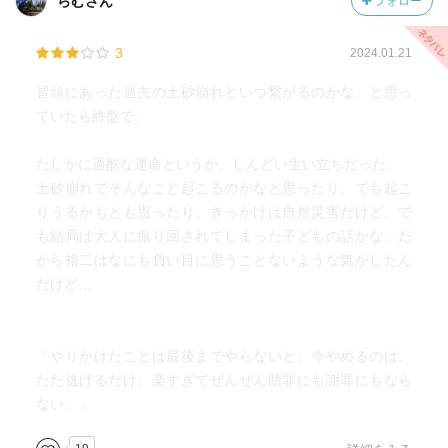
らむさん
フォロー
3
2024.01.21
冒頭にあった過去の土砂崩れといつ繋がるのかな、と思っ
ていたら終盤で。
たしかに過酷な運命というか、しんどい生い立ちだった。
土砂崩れでそんなこと起こるのかなと思ったり、でも起こ
りうるかもとも思ったり。きっかけは自然災害だけど、で
も結局は大人に振り回されてしまった子どもの話かな。だ
から裕二はなにも負い目に思うことないような気がしたん
だけど…
「やりかけたことは最後までやらないと。今やめるのは、
ただ逃げるだけ。楽すぎてぜんぜん贖罪にも謝罪にもなら
ない。」