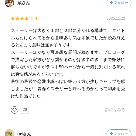
蔵さん
フォロー
4
2025.11.23
ストーリーは大きく１部と２部に分かれる構成で、タイト
ルも付けられてるから意味あり気な印象でしたが読み終え
るとあまり意味は無さそうです。
ストーリーほかなり可哀想な展開が続きます、プロローグ
で描写した家族がどう繋がるのかは後半の後半まで微妙に
解らないのですがラスト50ページから一気に判明する流れ
は爽快感があるくらいです。
最後の最後で恋愛小説っぽい終わり方が少しギャップを感
じましたが、青春ミステリーと呼べるのかなって印象を受
けた作品でした。
20
詳細をみる
uriさん
フォロー