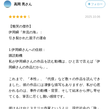
高岡 亮さん
フォロー
千遥の人生と裕二の人生。そして20年前の｢千里見の七夕崩
れ｣。どこでどう繋がるのだろうと最後まで一気読み。
5
2025.10.06
全ての繋がりが明らかになった時 ｢なんだってーーー
【慟哭の傑作】
ー！！｣となってしまった。(語彙力皆無)
伊岡瞬『奔流の海』：
引き裂かれた親子の運命
千遥が千里見町の防波堤の上から逆光に光る海を眺めて未
来に想いを馳せる描写と
1.伊岡瞬さんへの信頼：
購読動機
裕二が夏の大三角で一際輝いている｢織り姫星｣ベガを見て
私が伊岡瞬さんの作品を読む動機は、ひと言で言えば「伊
自分に何かを語りかけているようだと思うシーンが好きな
岡瞬さんの作品だから」。
んだけど、それが終章であんな風にいきてくるなんて⟡.·*.
もう素敵.*｡ ﾟ(語彙力…)
これまで、『本性』、『代償』など数々の作品を読んでき
ました。彼の作品には凄惨な描写もありますが、私が心惹
【激流に飲まれた運命がやがて大きな感動へとたどり着
かれるのは、事件の動機・背景、そして結末から押し寄せ
く、著者渾身の青春ミステリー！】だそうです。
てくる、筆舌に尽くし難い感情です。
何年か前に どなたかからおすすめの伊岡作品として教えて
彼はもはやミステリー作家というより、現代社会の「陰」