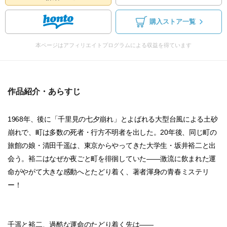
購入ストア一覧
本ページはアフィリエイトプログラムによる収益を得ています
作品紹介・あらすじ
1968年、後に「千里見の七夕崩れ」とよばれる大型台風による土砂
崩れで、町は多数の死者・行方不明者を出した。20年後、同じ町の
旅館の娘・清田千遥は、東京からやってきた大学生・坂井裕二と出
会う。裕二はなぜか夜ごと町を徘徊していた――激流に飲まれた運
命がやがて大きな感動へとたどり着く、著者渾身の青春ミステリ
ー！
千遥と裕二、過酷な運命のたどり着く先は――