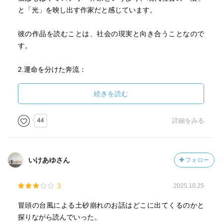
もらった記憶。今までの伊岡作品っぽくなくていいよっ
と「光」を映し出す作家だと感じています。
て、あれ？それは違う本だったかな？
ちゃんとした記憶が一個もない笑笑
彼の作品を読むことは、社会の現実と向き合うことなので
す。
2.運命を分けた奔流：
物語の始まり
『奔流の海』は、静岡県を襲った巨大台風とその凄まじい
続きを読む
爪痕から始まります。
44
詳細をみる
大災害の混乱の中、一組の親子が避難所で再会を果たせ
ず、生き別れとなります。
いけあゆさん
フォロー
親は、赤子が「生きているのか、亡くなったのか？」すら
把握できないまま、20年という長い年月を過ごします。
3
2025.10.25
運命によって引き裂かれた親子の慟哭が、物語の「奔流」
冒頭の台風による土砂崩れのお話はどこに出てくるのかと
となります。
探りながら読んでいった。