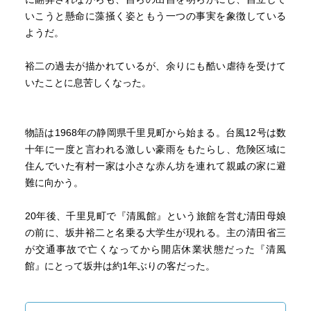
いこうと懸命に藻掻く姿ともう一つの事実を象徴している
ようだ。
裕二の過去が描かれているが、余りにも酷い虐待を受けて
いたことに息苦しくなった。
物語は1968年の静岡県千里見町から始まる。台風12号は数
十年に一度と言われる激しい豪雨をもたらし、危険区域に
住んでいた有村一家は小さな赤ん坊を連れて親戚の家に避
難に向かう。
20年後、千里見町で『清風館』という旅館を営む清田母娘
の前に、坂井裕二と名乗る大学生が現れる。主の清田省三
が交通事故で亡くなってから開店休業状態だった『清風
館』にとって坂井は約1年ぶりの客だった。
『清風館』の娘の千遥は東京の大学に合格していたのだ