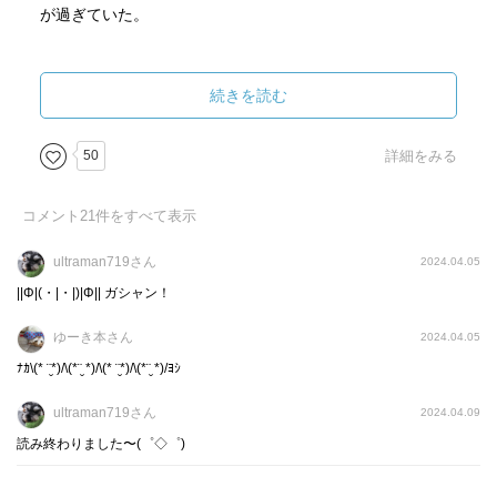
が過ぎていた。
そこへ、地質学の研究をしている東京の大学生 坂井裕二が
一年ぶりの宿泊客として泊まりにきた。
続きを読む
夜毎 星の観察に出かける裕二。裕二が東京へ帰る前日の
50
詳細をみる
晩、天体観測に連れて行って欲しいと言う千遥に また泊ま
りに来ると約束する裕二。次の日、千遥は東京へ出ていく
コメント
21
件をすべて表示
ことを決める。
ultraman719さん
2024.04.05
話は 千遥と裕二 それぞれの人生が交互に書かれている。
||Φ|(・|・|)|Φ|| ガシャン！
さすが伊岡瞬先生、クズ…いや鬼畜な親がバンバン出てく
ゆーき本さん
2024.04.05
る( ߹ㅁ߹) 裕二が幼い頃に受けてきた虐待。あまりの鬼畜さ
ﾅｶ\(* ¨̮*)/\(*¨̮ *)/\(* ¨̮*)/\(*¨̮ *)/ﾖｼ
に心が折れる。しかし 鬼畜親の呆気ない死、そして裕二を
養子として迎え入れてくれた坂井の優しさ、坂井の隠され
ultraman719さん
2024.04.09
た裏の顔。何度も姓を変えることとなる裕二の人生こそ
読み終わりました〜(゜◇゜)ゞ
『奔流の海』だった！