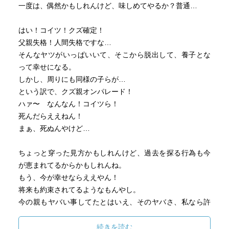
一度は、偶然かもしれんけど、味しめてやるか？普通…
はい！コイツ！クズ確定！
父親失格！人間失格ですな…
そんなヤツがいっぱいいて、そこから脱出して、養子とな
って幸せになる。
しかし、周りにも同様の子らが…
という訳で、クズ親オンパレード！
ハァ〜 なんなん！コイツら！
死んだらええねん！
まぁ、死ぬんやけど…
ちょっと穿った見方かもしれんけど、過去を探る行為も今
が恵まれてるからかもしれんね。
もう、今が幸せならええやん！
将来も約束されてるようなもんやし。
今の親もヤバい事してたとはいえ、そのヤバさ、私なら許
す！
そんなの天中や！
続きを読む