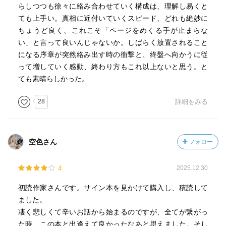
らしつつも徐々に絡み合わせていく構成は、理解し易くと
ても上手い。真相に近付いていくスピード、どれも絶妙に
ちょうど良く、これこそ「ページをめくる手が止まらな
い」と言って良いんじゃないか。しばらく放置されること
になる序章が突然絡み出す時の衝撃と、終盤へ向かうに従
って増していく感動、終わり方もこれ以上ないと思う。と
ても素晴らしかった。
28
詳細をみる
空色さん
フォロー
4
2025.12.30
初読作家さんです。サイン本を見かけて購入し、積読して
ました。
凄く悲しくて辛いお話から始まるのですが、全てが繋がっ
た時、この本と出逢えて良かったなあと思えました。そし