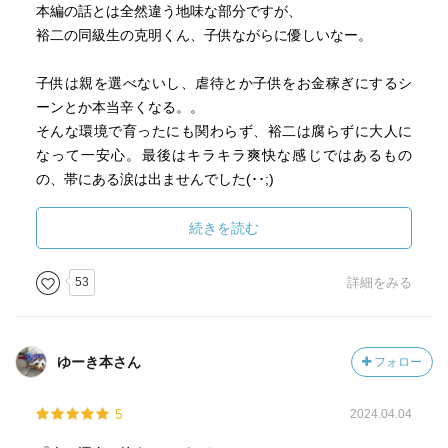
本編の話とは全然違う地味な部分ですが、
裕二の同級生の克明くん、子供ながらに優しいなー。
子供は親を選べないし、虐待とか子供をお金稼ぎにするシ
ーンとか本当辛くなる。。
そんな環境で育ったにも関わらず、裕二は腐らずに大人に
なって一安心。最後はキラキラ爽快な感じではあるもの
の、帯にある涙は出ませんでした(･･;)
が、面白かった！！
続きを読む
久しぶりに旅館に泊まりに行きたくなります。
旅館って何であんなにお米を大量に食べれちゃうんだろ
53
詳細をみる
う〜温泉行きたいな。。
と、2024年1冊目の完読本でした。（途中まで読みは他にあ
り）
ゆーき本さん
フォロー
今年も読書楽しみ、筋トレ頑張る、健康第一。
夏は暑くありませんように、、、。(*'▽'*)
5
2024.04.04