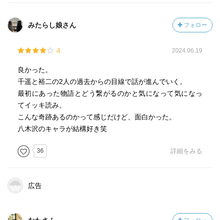
この一言で、主人公は自分の人生を辿る過去を巡る旅へと
みたらし娘さん
フォロー
歩み出します。
4
2024.06.19
この道は、抗うことが難しい、激しい起伏のある運命の奔
流そのものとなっていくのです。
良かった。
千遥と裕二の2人の過去からの目線で話が進んでいく。
5,読後に残る問い：
最初にあった物語とどう繋がるのかと気になって気になっ
私たちが向き合うべきテーマ
てイッキ読み。
①産みの親と育ての親。
こんな奇跡あるのかって感じだけど、面白かった。
②生きる価値、そして目的。
八木沢のキャラが結構好き笑
③信じる相手を持てぬ孤独。
36
詳細をみる
これらは、私がこの作品を通じて考えさせられた、重層的
なテーマ群です。
広告
伊岡さんは、この作品の着想を、ある街で見た「子供を探
している町内会掲示板」だと語っています。