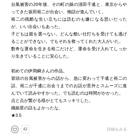
台風被害の20年後、その町の娘の清田千遙と、東京からや
3.孤独な少年と新たな出会い
ってきた坂田裕二が出会い、物語が進んでいく。
一方、遠く離れた東京。
裕二の残酷な生い立ちには読むのも嫌になる思いだった
が、いい出会いもあった。
幼い頃から父親の暴力に晒されていた少年がいました。彼
子どもは親を選べない。どんな酷い仕打ちを受けても逃げ
は母を守る一心で耐え抜きます。
ることができない。でもそれを救ってくれた大人がいた。
数奇な運命を生きる裕二だけど、運命を受け入れてしっか
しかし、父は事故、母は病で倒れ、少年は孤独に。施設で
り生きていることに安心した。
暮らすようになった彼の前に現れたのが、里親でした。
初めての伊岡瞬さんの作品。
里親は彼によくしてくれますが、仕事が忙しく、多くを語
冒頭の台風被害からの話から、急に変わって千遙と裕二の
りません。
話、裕二が千遙に出会うまでのお話が意外とスムーズに進
んでいて読みやすかった。でも読むのは時間がかかった。
4.過去を巡る旅：
点と点が繋がる様がとてもスッキリした。
動き出した運命の歯車
織姫星の話もよかったな。
穏やかな生活が続いたある日、一人の謎めいた青年が現れ
★3.5
ます。
42
詳細をみる
「お前の父の本当の姿を知りたくないか？」