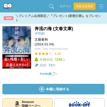
ログイン
新規会員登録
＼プレミアム会員限定／『プレゼント(新潮文庫)』をプレゼン
NEW
ト
奔流の海 (文春文庫)
伊岡瞬
文藝春秋
(2024.01.04)
ISBN・EAN:
9784167921538
4.02
本棚登録:
1168
人
感想:
73
件
Kindle版
本棚に登録する
Amazon
詳細ページへ