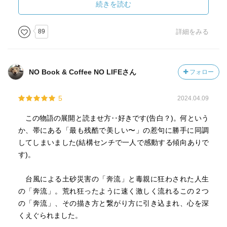
が、母を一人にするのが躊躇われ、『清風館』に留まって
続きを読む
いた。そこに現れたのが坂井裕二で、彼の存在が千遥の大
学進学への思いを後押しすることになる。また裕二は過去
89
詳細をみる
に何か事情があったらしく、その謎に千遥は惹きつけられ
ていく。
NO Book & Coffee NO LIFEさん
フォロー
本体価格890円
★★★★
5
2024.04.09
この物語の展開と読ませ方‥好きです(告白？)。何という
か、帯にある「最も残酷で美しい〜」の惹句に勝手に同調
してしまいました(結構センチで一人で感動する傾向ありで
す)。
台風による土砂災害の「奔流」と毒親に狂わされた人生
の「奔流」。荒れ狂ったように速く激しく流れるこの２つ
の「奔流」、その描き方と繋がり方に引き込まれ、心を深
くえぐられました。