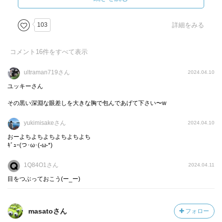
ラストは、織姫というか、七夕の世界でええ感じの感動で
103
詳細をみる
終わる！
コメント
16
件をすべて表示
え！でも、これ伊岡瞬さんの作品やん！
こんな終わり方でええの？？？
ultraman719さん
2024.04.10
ユッキーさん
( ;`ω´) (`ω´;(`ω´; )ﾅ､ﾅﾝﾀﾞｯﾃｰ!
その黒い深淵な眼差しを大きな胸で包んであげて下さい〜w
最後は、こんな感じ多かったかな？
yukimisakeさん
2024.04.10
クズもの読み過ぎかも(^_^;)
おーよちよちよちよちよちよち
ｷﾞｭｰ(つ･ω･(-ω-*)
1Q84O1さん
2024.04.11
目をつぶっておこう(ー_ー)
masatoさん
フォロー