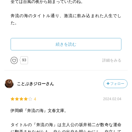
全ては台風の夜から始まっていたのね。
奔流の海のタイトル通り、激流に飲み込まれた人生でし
た。
印象に残るのは、何といっても、裕二の親のくずっぷり！
とてもいやぁな気持ちになりました。
続きを読む
伊岡さんの物語にはこうした嫌な描写が良くありますよ
ね。
93
詳細をみる
逆に、良いシーンは、裕二が語る星の話。
ベガの話で過去と自身がつながっているのがとても良い。
ことぶきジローさん
フォロー
ということで、とても楽しめました。
4
2024.02.04
お勧めです。
伊岡瞬『奔流の海』文春文庫。
タイトルの『奔流の海』は主人公の坂井裕二が数奇な運命
に翻弄されながらも、自らの出自を明らかにし、自立して