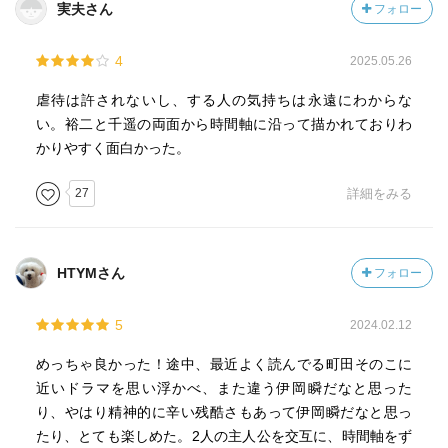
実夫さん
フォロー
4
2025.05.26
虐待は許されないし、する人の気持ちは永遠にわからな
い。裕二と千遥の両面から時間軸に沿って描かれておりわ
かりやすく面白かった。
27
詳細をみる
HTYMさん
フォロー
5
2024.02.12
めっちゃ良かった！途中、最近よく読んでる町田そのこに
近いドラマを思い浮かべ、また違う伊岡瞬だなと思った
り、やはり精神的に辛い残酷さもあって伊岡瞬だなと思っ
たり、とても楽しめた。2人の主人公を交互に、時間軸をず