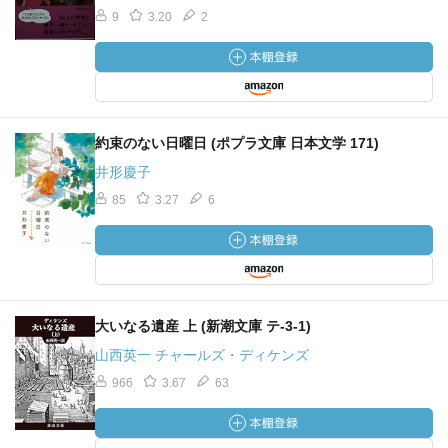
9
3.20
2
約束のない日曜日 (ポプラ文庫 日本文学 171)
井形慶子
85
3.27
6
大いなる遺産 上 (新潮文庫 テ-3-1)
山西英一 チャールズ・ディケンズ
966
3.67
63