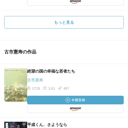
もっと見る
古市憲寿の作品
絶望の国の幸福な若者たち
古市憲寿
3728
3.61
467
平成くん、さようなら