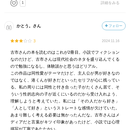
1
詳細をみる
かとう。さん
フォロー
3
2024.11.16
古市さんの本を読むのはこれが2冊目。小説でフィクション
なのだけど、古市さんは現代社会のネタを盛り込んでくる
ので勉強になるし、体験談かと思うほどリアル。
この作品は同性愛がテーマだけど、主人公が男が好きなの
ではなく、港くんが好きだといったセリフが心に残ってい
る。私の周りには同性と付き合った子がたくさん居て、そ
ういう性的志向の子が近くにいるのだから受け入れよう、
理解しようと考えていた。私には「その人だから好き」
「人として好き」というストレートな感情が欠けていた。
あまり難しく考える必要は無かったんだな。古市さんはメ
ディアだと言葉がキツイ印象があったけど、小説では心理
描写が丁寧であたたかい。