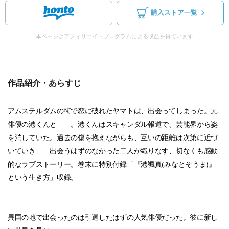
購入ストア一覧
本ページはアフィリエイトプログラムによる収益を得ています
作品紹介・あらすじ
アムステルダムの街で恋に破れたヤマトは、出会ってしまった。元
俳優の港くんと――。港くんはスキャンダル報道で、芸能界から姿
を消していた。過去の傷を抱えながらも、互いの距離は次第に近づ
いていき……出会うはずのなかった二人が織りなす、切なくも感動
的なラブストーリー。巻末に特別付録「『港颯真(みなとそうま)』
という生き方」収録。
異国の地で出会ったのは引退したはずの人気俳優だった。彼に新し