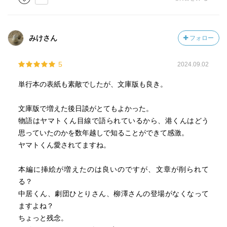
たと思う瞬間がいくつもあって、その度に、環境とか人の
せいにして折り合いつけてきました。結局、自分自身がど
れだけ、可能性を摘み取ってきたのか、向き合わないとだ
みけさん
フォロー
し、根拠なんかなくても、勇気や期待を持つことが、これ
からの自分の味方になってくれるのかもしれないなと、な
5
2024.09.02
んとなく読みはじめた本だったのに、自省タイムに入って
しまいました。
単行本の表紙も素敵でしたが、文庫版も良き。
文庫版で増えた後日談がとてもよかった。
物語はヤマトくん目線で語られているから、港くんはどう
思っていたのかを数年越しで知ることができて感激。
ヤマトくん愛されてますね。
本編に挿絵が増えたのは良いのですが、文章が削られて
る？
中居くん、劇団ひとりさん、柳澤さんの登場がなくなって
ますよね？
ちょっと残念。