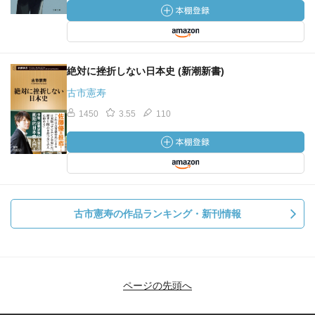
絶対に挫折しない日本史 (新潮新書)
古市憲寿
1450
3.55
110
古市憲寿の作品ランキング・新刊情報
ページの先頭へ