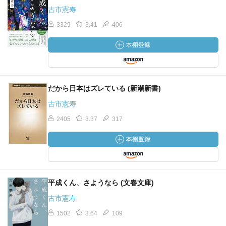
古市憲寿
3329
3.41
406
だから日本はズレている (新潮新書)
古市憲寿
2405
3.37
317
平成くん、さようなら (文春文庫)
古市憲寿
1502
3.64
109