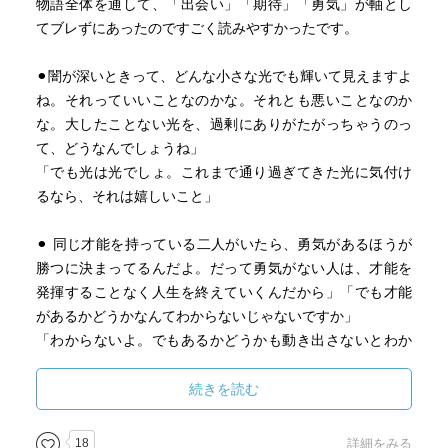
物語全体を通して、「出会い」「期待」「勇気」が軸とし
てブレずにあったのですごく読みやすかったです。
⚫︎闇が深いときって、どんな小さな光でも輝いて見えますよ
ね。それっていいことなのかな。それとも悪いことなのか
な。大したことない光を、過剰にありがたがっちゃうのっ
て、どうなんでしょうね」
「でも光は光でしょ。これまで通り過ぎてきた光に気付け
るなら、それは嬉しいこと」
⚫︎ 同じ才能を持っている二人がいたら、勇気があるほうが
勝つに決まってるんだよ。だって勇気がない人は、才能を
発揮することなく人生を終えていくんだから」「でも才能
があるかどうかなんてわからないじゃないですか」
「わからないよ。でもあるかどうかも動き出さないとわか
らないじゃん」
続きを読む
思い通りにならないかもしれない、裏切られるかもしれな
い、失敗するかもしれない。最近、こんなはずじゃなかっ
18
詳細をみる