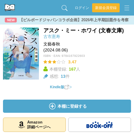
ログイン
新規会員登録
【ビルボードジャパンコラボ企画】2026年上半期話題作を考察
NEW
アスク・ミー・ホワイ (文春文庫)
古市憲寿
文藝春秋
(2024.08.06)
ISBN・EAN:
9784167922603
3.47
本棚登録:
167
人
感想:
13
件
Kindle版
本棚に登録する
Amazon
詳細ページへ