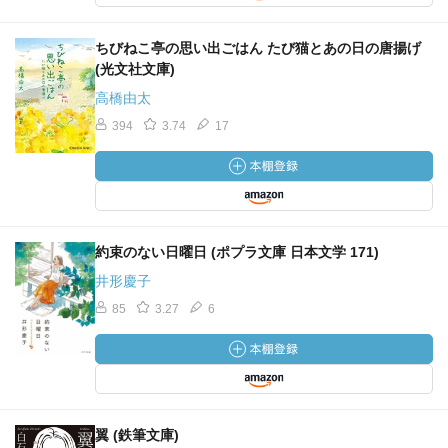
ちびねこ亭の思い出ごはん たび猫とあの日の唐揚げ
(光文社文庫)
高橋由太
394
3.74
17
約束のない日曜日 (ポプラ文庫 日本文学 171)
井形慶子
85
3.27
6
翼 (鉄筆文庫)