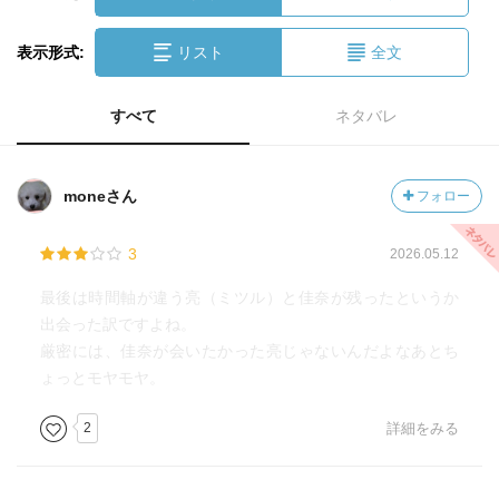
表示形式:
リスト
全文
すべて
ネタバレ
moneさん
フォロー
3
2026.05.12
最後は時間軸が違う亮（ミツル）と佳奈が残ったというか
出会った訳ですよね。
厳密には、佳奈が会いたかった亮じゃないんだよなあとち
ょっとモヤモヤ。
2
詳細をみる