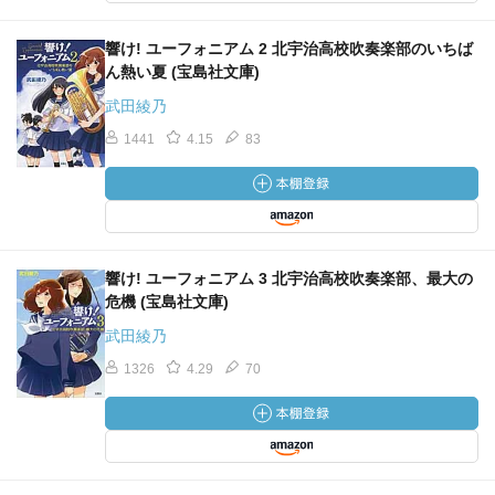
響け! ユーフォニアム 2 北宇治高校吹奏楽部のいちば
ん熱い夏 (宝島社文庫)
武田綾乃
1441
4.15
83
響け! ユーフォニアム 3 北宇治高校吹奏楽部、最大の
危機 (宝島社文庫)
武田綾乃
1326
4.29
70