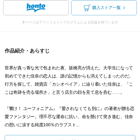
購入ストア一覧
本ページはアフィリエイトプログラムによる収益を得ています
作品紹介・あらすじ
世界が真っ青な光で包まれた夜、坂橋亮が消えた。大学生になって
初めてできた佳奈の恋人は、誰の記憶からも消えてしまったのだ。
行方を探して、雑貨店「カシオペイア」に辿り着いた佳奈は、「こ
こは奇跡を売る場所さ」と言う店主の顔を見て息を呑む……。
『響け！ ユーフォニアム』『愛されなくても別に』の著者が贈る恋
愛ファンタジー。理不尽な運命に抗い、命を懸けて突き進む、佳奈
の想いに涙する純度100％のラブスト...