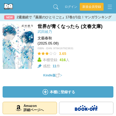
ログイン
新規会員登録
2週連続で『薬屋のひとりごと』17巻が1位！マンガランキング
NEW
世界が青くなったら (文春文庫)
武田綾乃
文藝春秋
(2025.05.08)
ISBN・EAN:
9784167923631
3.65
本棚登録:
416
人
感想:
11
件
Kindle版
本棚に登録する
Amazon
詳細ページへ