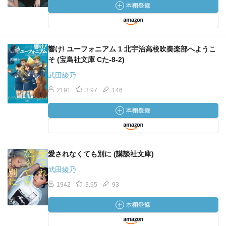
響け! ユーフォニアム 1 北宇治高校吹奏楽部へようこ
そ (宝島社文庫 Cた-8-2)
武田綾乃
2191
3.97
146
愛されなくても別に (講談社文庫)
武田綾乃
1942
3.95
93