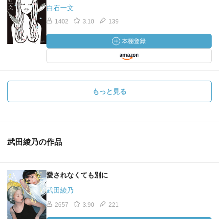
白石一文
1402
3.10
139
もっと見る
武田綾乃の作品
愛されなくても別に
武田綾乃
2657
3.90
221