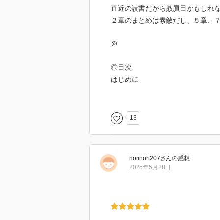
直近の読書だから贔屓目かもしれ
２章のまとめは素敵だし、５章、
＠
◎目次
はじめに
１章 写真でたどるアンの世界
２章 秘められた愛 マリラ、マ
３章 作中に隠された英文学
13
４章 『赤毛のアン』のキリス
５章 なぜ赤毛を嫌うのか？ 『
６章 アンの暮らし――スコット
norinori207
さん
の感想
７章 プリンス・エドワード島の
2025年5月28日
８章 写真でたどるモンゴメリ
付録 『赤毛のアン』と「ナル
あとがき （『赤毛のアン』の