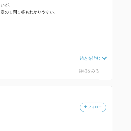
ないが。
７章の１問１答もわかりやすい。
シュー、ギルバート
詳細をみる
ト教
赤毛のアン』Ｑ＆Ａ
ランド、草花、衣服、料理、手芸
なぞとき
の生涯
フォロー
ニア国物語」のケルトとキリスト教
魅力）