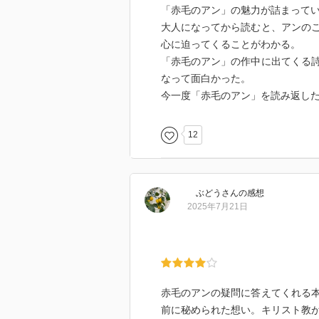
児童書でも少女小説でもない 、大
「赤毛のアン」の魅力が詰まって
人々の秘めた愛、『赤毛のアン』
大人になってから読むと、アンの
ト』、架空の地名の意味、お茶会
心に迫ってくることがわかる。
スコットランドの民族衣装、マリ
「赤毛のアン」の作中に出てくる
イの英語名、アンがお芝居ごっこ
なって面白かった。
説」、ギルバートの求愛の花「メ
今一度「赤毛のアン」を読み返し
お菓子、リンド夫人が16枚編んだ
涯を、プリンス・エドワード島など
12
た絶好の入門書。
ぶどう
さん
の感想
2025年7月21日
赤毛のアンの疑問に答えてくれる
前に秘められた想い。キリスト教