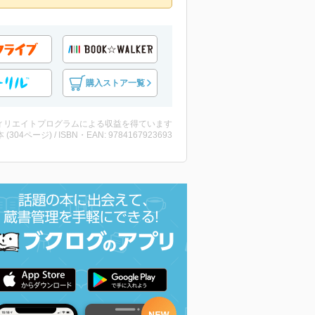
購入ストア一覧
ィリエイトプログラムによる収益を得ています
・本 (304ページ) / ISBN・EAN: 9784167923693