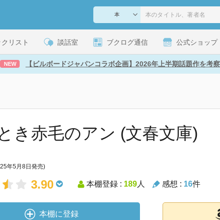
ックリスト
談話室
ブクログ通信
公式ショップ
【ビルボードジャパンコラボ企画】2026年上半期話題作を考察
NEW
とき赤毛のアン (文春文庫)
025年5月8日発売)
3.90
本棚登録 :
189
人
感想 :
16
件
本棚に登録