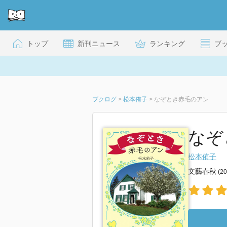
トップ
新刊ニュース
ランキング
ブ
ブクログ
>
松本侑子
>
なぞとき赤毛のアン
なぞ
松本侑子
文藝春秋
(2