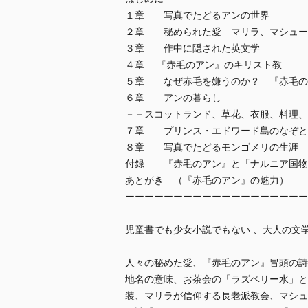
１章 写真でたどるアンの世界
２章 秘められた愛 マリラ、マシュー
３章 作中に隠された英文学
４章 『赤毛のアン』のキリスト教
５章 なぜ赤毛を嫌うのか？ 『赤毛の
６章 アンの暮らし
－－スコットランド、草花、衣服、料理、
７章 プリンス・エドワード島のなぞと
８章 写真でたどるモンゴメリの生涯
付録 『赤毛のアン』と「ナルニア国物
あとがき （『赤毛のアン』の魅力）
ーーーーーーーーーーーーーーーーーーー
児童書でも少女小説でもない 、大人の文
人々の秘めた愛、『赤毛のアン』冒頭の詩
地名の意味、お茶会の「ラズベリー水」と
装、マリラが信仰する長老派教会、マシュ