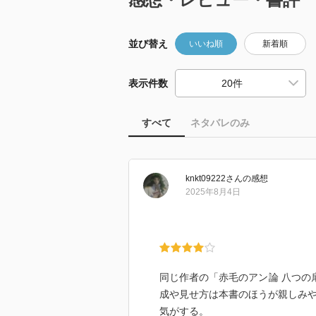
並び替え
いいね順
新着順
表示件数
すべて
ネタバレのみ
knkt09222
さん
の感想
2025年8月4日
同じ作者の「赤毛のアン論 八つの
成や見せ方は本書のほうが親しみ
気がする。