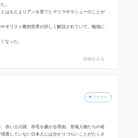
人の文学の深い魅力の数々。
いた。
冒頭の詩と最後の詩、アンが語る『ロミオとジュリエッ
ことはもとよりアンを育てたマリラやマシューのことが
の「ラズベリー水」と「カシス酒」、アンが身につける
ラが信仰する長老派教会、マシューはイエスの弟子マタ
詩やキリスト教的世界が詳しく解説されていて、勉強に
をする詩「ランスロットとエレーン」と「アーサー王伝
イフラワー」、グリーン・ゲイブルズの暮らし、料理と
たくなった。
ベッドカバー、アンが愛する妖精たち、モンゴメリの生
の海外写真80点とともに楽しく、わかりやすく解説し
詳細をみる
フォロー
本。赤い土の謎、赤毛を嫌がる理由、登場人物たちの名
が浸透していない日本人には分かりづらいことがたくさ