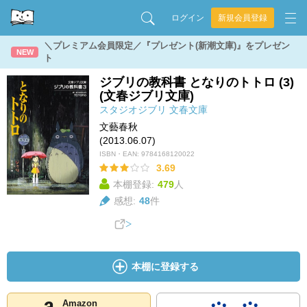
ログイン
新規会員登録
＼プレミアム会員限定／『プレゼント(新潮文庫)』をプレゼン
NEW
ト
ジブリの教科書 となりのトトロ (3)
(文春ジブリ文庫)
スタジオジブリ
文春文庫
文藝春秋
(2013.06.07)
ISBN・EAN:
9784168120022
3.69
本棚登録:
479
人
感想:
48
件
本棚に登録する
Amazon