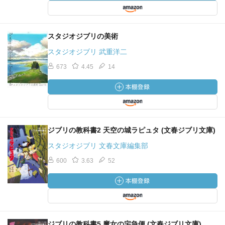
スタジオジブリの美術
スタジオジブリ 武重洋二
673
4.45
14
ジブリの教科書2 天空の城ラピュタ (文春ジブリ文庫)
スタジオジブリ 文春文庫編集部
600
3.63
52
ジブリの教科書5 魔女の宅急便 (文春ジブリ文庫)