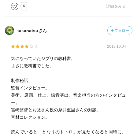
[原画]
6
詳細をみる
二木真希子 「やってる時はいつも、もういやだって思うん
ですよ」
[仕上]
takanatsuさん
フォロー
保田道世 「優しくて透明感のある色が欲しいとオリジナル
の色の絵の具を作りました」
4
2013.10.04
[録音演出]
斯波重治 「『ナウシカ』『ラピュタ』以上に神経を使った
気になっていたジブリの教科書。
ところも」
まさに教科書でした。
[音楽]
久石 譲 「日本が舞台でも あえてそれを意識しなかった」
制作秘話。
宮崎 駿×糸井重里 読者とか観客をちゃんとやれる人って少
監督インタビュー。
ないですよ、いま
美術、原画、仕上、録音演出、音楽担当の方のインタビュ
宮崎吾朗 「マックロクロスケ出ておいで!」の家
ー。
宣材コレクション
宮崎監督とお父さん役の糸井重里さんの対談。
映画公開当時の新聞記事を再録!Part4 作品の背景を読み解
宣材コレクション。
く
中川李枝子 鈴木さん・宮崎さん そして トトロと 私
読んでいると「となりのトトロ」が見たくなると同時に、
川上弘美 涅槃西風（ねはんにしかぜ）