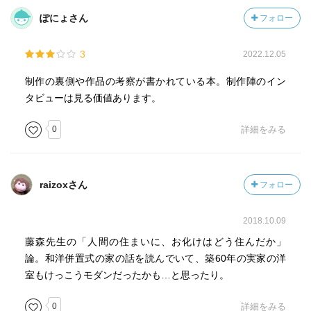
ンガは旧約聖書的・黙示録的に深い苦悩の中で救済を待ち
ぽにょさん
フォロー
望む、アニメは新約聖書的・顕示録的に救いが実現する。
■小澤俊夫。昔話。唐突に現れる彼岸的援助者は、主人公と
外的には離れ、内的には同じ次元の中にいる。無時間制。
3
2022.12.05
トトロは自然からの来訪者。それも日本的な。
制作の裏側や作品の考察が書かれている本。制作陣のイン
■藤森照信。トタン葺き屋根は１９６０年代に始まったやり
タビューは見る価値あります。
方で、日本の農村の緩慢な死を告げる合図だった。住まい
は、自分の内面の、言葉と意識の届かぬ底の建築。役所学
0
詳細をみる
校オフィス銀行教会神社を意識の建築というなら、住まい
は無意識の建築で、本性は安定と持続にある。和洋並置式
住宅は、明治文系階下で成立し、大正、昭和前期に根差し
raizoxさん
フォロー
た。少し上流の、なんとなくの洋館。ススワタリは天井
裏、小トトロらは縁の下に、無意識の領分。
■大塚英志。トトロと火垂るは併映。互いに互いの批評にな
2018.10.09
っている。兄あるいは姉と妹。父は不在ないし不在がち。
藤森先生の「人間の住まいに、お化けはどう住んだか」
母は病気がち。火垂るでは母は死に、トトロでは回復の予
論。和洋併置式の家の話を読んでいて、築60年の実家の洋
感。火垂るでは妹を守れず、トトロでは迷子になっても無
室もけっこうモダンだったかも…と思ったり。
事。サツキは母に髪を梳かしてもらうのが好き、火垂るで
は兄が櫛で髪を梳く。トトロではマックロクロスケをパチ
0
詳細をみる