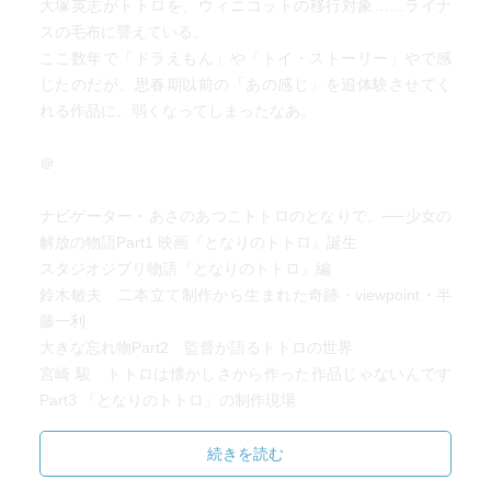
大塚英志がトトロを、ウィニコットの移行対象……ライナ
スの毛布に譬えている。
ここ数年で「ドラえもん」や「トイ・ストーリー」やで感
じたのだが、思春期以前の「あの感じ」を追体験させてく
れる作品に、弱くなってしまったなあ。
＠
ナビゲーター・あさのあつこトトロのとなりで。──少女の
解放の物語Part1 映画『となりのトトロ』誕生
スタジオジブリ物語『となりのトトロ』編
鈴木敏夫 二本立て制作から生まれた奇跡・viewpoint・半
藤一利
大きな忘れ物Part2 監督が語るトトロの世界
宮崎 駿 トトロは懐かしさから作った作品じゃないんです
Part3 『となりのトトロ』の制作現場
[美術]
男鹿和雄 「ここまでやったのは、初めてですね。ずいぶん
続きを読む
修業になりました」