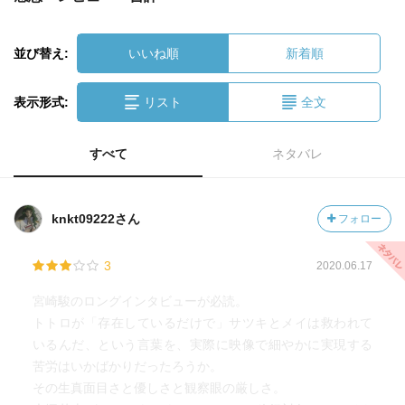
並び替え:
いいね順
新着順
表示形式:
リスト
全文
すべて
ネタバレ
knkt09222さん
フォロー
3
2020.06.17
宮崎駿のロングインタビューが必読。
トトロが「存在しているだけで」サツキとメイは救われて
いるんだ、という言葉を、実際に映像で細やかに実現する
苦労はいかばかりだったろうか。
その生真面目さと優しさと観察眼の厳しさ。