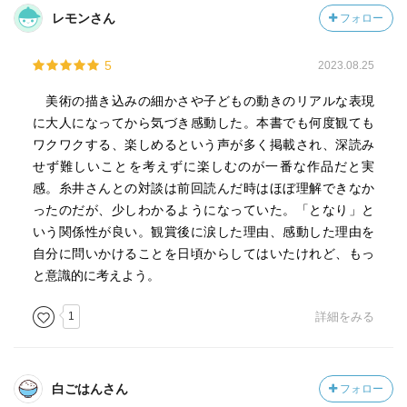
■鈴木敏夫。オバケとお墓ではダメだ。ということで配給先
レモンさん
フォロー
が難航。近藤喜文の取り合い。併映でどちらも６０分の予
定。高畑勲が８０分越えると知り対抗して、分かった姉妹
5
2023.08.25
にすればいいんだ、そうすれば話が長くなる。ポスターは
ひとりのまま。
美術の描き込みの細かさや子どもの動きのリアルな表現
■宮崎駿。近代化しきれない過渡期のお化け。中尾佐助の照
に大人になってから気づき感動した。本書でも何度観ても
葉樹林文化論。雲南、ネパール、ブータンとか、ふっくら
ワクワクする、楽しめるという声が多く掲載され、深読み
したお米。源氏物語や秀吉といったくだらない歴史と思っ
せず難しいことを考えずに楽しむのが一番な作品だと実
ていたが、壮大な、国や民族を超えた世界とのつながりを
感。糸井さんとの対談は前回読んだ時はほぼ理解できなか
感じて、解放された。それで植物や風土が大事で、風土を
ったのだが、少しわかるようになっていた。「となり」と
壊すと最後の日本人への引っかかりがなくなる。森の暗
いう関係性が良い。観賞後に涙した理由、感動した理由を
さ、恐さ、アミニズム。トトロはサツキを助けたのではな
自分に問いかけることを日頃からしてはいたけれど、もっ
く、サツキかわいい、メイなんてすぐ近くじゃないか、じ
と意識的に考えよう。
ゃサービスしてネコバスで連れて行ってやった。あのバス
停、雨は気にしていない。葉っぱを頭に乗せているのは、
1
詳細をみる
音がいいから。サツキが貸してくれた傘を、なにかすてき
な楽器だと思った。夢だけど、夢じゃなかった、という台
詞を、サツキはともかくメイが言うのは失敗だった。パン
白ごはんさん
フォロー
ダコパンダ。宮沢賢治のどんぐりと山猫。ネコバスは、も