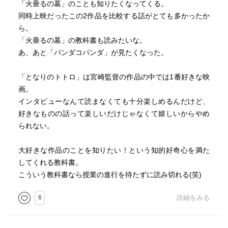
「火垂るの墓」のことも知りたくなってくる。
鎌田東二 鎮守の森から見たトトロ論
同時上映だったこの2作品を比較する話がとても多かったか
from overseasピート・ドクター トトロから学んだこと
ら。
小澤俊夫 昔話の語法から見た『となりのトトロ』
「火垂るの墓」の教科書も読みたいな。
藤森照信 人間の住まいに、お化けはどう住んだか
あ、あと「パンダコパンダ」が見たくなった。
長島有里枝 トトロの中の家族の記憶
蓬田やすひろ 鏑木清方と『トトロ』の絵づくり
「となりのトトロ」は宮崎監督の作品の中では1番好きな映
平松洋子 追憶のかなたで輝く味
画。
淀川長治 私の、トトロ!
インタビューなんて読まなくても十分楽しめるんだけど、
大塚英志 『となりのトトロ』解題
好きなものの話って楽しいだけじゃなくて嬉しいからやめ
出典一覧
られない。
宮崎駿プロフィール
映画クレジット
大好きな作品のことを知りたい！という知的好奇心を満た
してくれる教科書。
■あさのあつこ。薪を持ったサツキ、風、あっネコバスだ。
こういう教科書なら授業の進行を待たずに読み切れる(笑)
あなたも子供時代美しく生きていたのですよ、と。サツキ
がトトロの胸で泣き崩れたとき、ほっとした、これでこの
6
詳細をみる
子は壊れずに済む、トトロに会わなければいつか自壊して
いた。