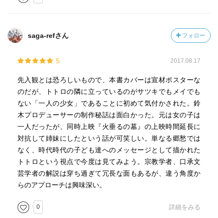
ンと捕獲する→トトロのような何かがいると解説、火垂る
では蛍を両手で捕らえるが、蛍の死骸に妹はああと嘆く。
突き詰めると、火垂るは死のある世界、トトロは死のない
saga-refさん
フォロー
世界。だが排除されたからこそ、またトトロ→火垂ると見
たからこそ、ネットに都市伝説も。ラピュタと同じく、子
5
2017.08.17
供がちゃんと大人に守られている世界。高畑勲はトトロと
は違う方法で、ある種のファンタジーや寓話を描こうとし
先入観とは恐ろしいもので、本書カバーは宣材ポスターな
ている。アニメーションでは、分解、分析、抽象、再構
のだが、トトロの隣に立っているのがサツキでもメイでも
成、総合具象化して、再印象させる、と。これはロシアア
ない「一人の少女」であることに初めて気付かされた。鈴
ヴァンギャルドや未来派・構成派。トトロで宮崎駿が執筆
木プロデューサーの制作秘話は面白かった。元は女の子は
したのは、「走る」という運動の抽象化と再具象化。サツ
一人だったが、同時上映『火垂るの墓』の上映時間延長に
キは、陰影を内面に持っているが、でもいまは、すぐ走り
対抗して姉妹にしたという話が可笑しい。単なる郷愁では
たがる脚とキラキラした感受性のままに生きている。走る
なく、時代時代の子ども達へのメッセージとして描かれた
のはサツキの内面の表象であり、現在の本質。内面は身体
トトロという視点で今度は見てみよう。宗教学者、口承文
によって表現されるのだ。火垂るでは走るという行為を奪
芸学者の解説は穿ち過ぎて冗長な面もあるが、違う角度か
われている。トトロは、１、ひとりでいるときにやってく
らのアプローチは興味深い。
る、２、基本的に役に立たない、３、そばにいてくれると
安心する。ウィニコットは移行対象と呼び、シュルツのス
0
詳細をみる
ヌーピーにおいては「ライナスの毛布」となった。いわゆ