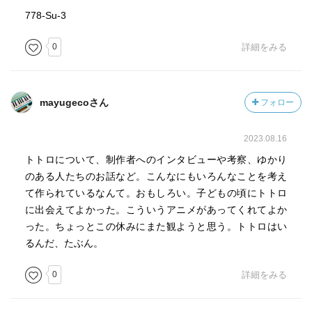
きなメイが取ったものだからきかないわけがない、と。あ
778-Su-3
あいうことはみんな子どもの時に一度や二度は経験してい
0
詳細をみる
るんじゃないか。
■男鹿和雄。美術監督。緑と茶。透明感と色の反映。土の色
は関東ローム層の赤土。月光と雨。時間経過を背景で。
■宮崎駿、糸井重里との対談で。二歳半から五歳までなんだ
mayugecoさん
フォロー
な。孫に対しては演技的にでも、恐ろしくて不思議で不気
味なクソジジイになりたい。
2023.08.16
■鎌田東二。メイはシャーマン的な交通、サツキはプリース
トトロについて、制作者へのインタビューや考察、ゆかり
ト（司祭）的な交通によって、トトロと交信した。カミと
のある人たちのお話など。こんなにもいろんなことを考え
は超すごいモノであって、日本人の霊的ファイルをすべて
て作られているなんて。おもしろい。子どもの頃にトトロ
とりこむ霊的フォルダ。ルドルフ・オットーのいわるる聖
に出会えてよかった。こういうアニメがあってくれてよか
なる体験ヌミノーゼ、畏怖（コワーイ）と魅惑（ステキー
った。ちょっとこの休みにまた観ようと思う。トトロはい
ッ）という両極感情を生起させる存在が森のヌシ神トト
るんだ、たぶん。
ロ。ここで南方熊楠と宮沢賢治の「生態智」。１、日本の
カミガミの原風景としてのトトロ、２、日本のカミガミの
0
詳細をみる
弱体化と蘇りを希求する千と千尋、３、日本のカミガミの
死と時代の苦悩としてのもののけ姫。さらにナウシカのマ