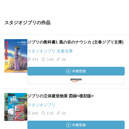
スタジオジブリの作品
ジブリの教科書1 風の谷のナウシカ (文春ジブリ文庫)
スタジオジブリ 文春文庫
974
3.68
86
ジブリの立体建造物展 図録<復刻版>
スタジオジブリ
840
4.35
35