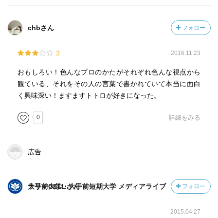
る空想の友達も移行対象の一例。この先宮崎はトトロのい
る世界を描き、高畑勲はトトロのいない世界を描く。ライ
chbさん
フォロー
ナスの毛布は大人になる中で、きちんと忘れられなくては
いけない。ジジもそうだ。だから「めいとこねこバス」に
3
2016.11.23
サツキは登場しない。サツキは魔女の宅急便へ。
おもしろい！色んなプロのかたがそれぞれ色んな視点から
観ている、それをその人の言葉で書かれていて本当に面白
く興味深い！ますますトトロが好きになった。
0
詳細をみる
広告
大手前大学・大手前短期大学 メディアライブラリーCELLさん
フォロー
2015.04.27