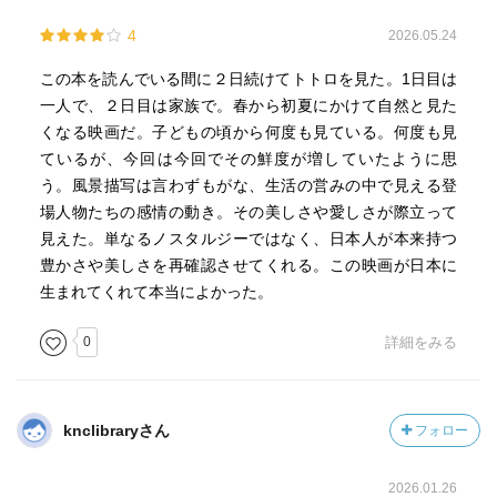
ののけがバスを見て面白そうだからマネした。トトロも縄
4
2026.05.24
文人から縄文土器を習って、江戸時代に遊んだ男の子のマ
ネをしてコマ廻しをしている。トトロが「存在しているだ
この本を読んでいる間に２日続けてトトロを見た。1日目は
けで」サツキとメイは救われている。迷子を見つけるとき
一人で、２日目は家族で。春から初夏にかけて自然と見た
に手助けしてくれたけど、あのときトロロが一緒に行っち
くなる映画だ。子どもの頃から何度も見ている。何度も見
ゃダメだ。ラピュタはやっぱりあった、それだけでいい。
ているが、今回は今回でその鮮度が増していたように思
走るという動きへのこだわり。母とのスキンシップ、４年
う。風景描写は言わずもがな、生活の営みの中で見える登
生になれば抱きしめるとかではなく、髪を梳くという儀式
場人物たちの感情の動き。その美しさや愛しさが際立って
が、サツキにとって大事。ずっと母代わりをして妹の世
見えた。単なるノスタルジーではなく、日本人が本来持つ
話。一度くらいどなって泣いてということをしないと浮か
豊かさや美しさを再確認させてくれる。この映画が日本に
ばれないと思った。だからエンディングの止めの絵では、
生まれてくれて本当によかった。
お母さんが帰ってきたから安心して、普通の子供にまじっ
ている、顔も他の子に似てどれがサツキかわからないくら
0
詳細をみる
いで、それでいんだ。お気に入りは、サツキがどなったあ
と、別々の部屋でただ寝ている場面。子供にとっては経っ
ていられないほどで自己防衛で寝る。その後おばあちゃん
knclibraryさん
フォロー
の前で泣くサツキを見て、メイは初めてこれは大変だとわ
かる。あのときおばあちゃんが、トウモコロシを持ってい
2026.01.26
けばお母さんは元気になると言っていた、お母さんが大好