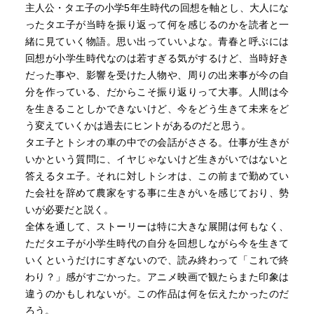
主人公・タエ子の小学5年生時代の回想を軸とし、大人にな
ったタエ子が当時を振り返って何を感じるのかを読者と一
緒に見ていく物語。思い出っていいよな。青春と呼ぶには
回想が小学生時代なのは若すぎる気がするけど、当時好き
だった事や、影響を受けた人物や、周りの出来事が今の自
分を作っている、だからこそ振り返りって大事。人間は今
を生きることしかできないけど、今をどう生きて未来をど
う変えていくかは過去にヒントがあるのだと思う。
タエ子とトシオの車の中での会話がささる。仕事が生きが
いかという質問に、イヤじゃないけど生きがいではないと
答えるタエ子。それに対しトシオは、この前まで勤めてい
た会社を辞めて農家をする事に生きがいを感じており、勢
いが必要だと説く。
全体を通して、ストーリーは特に大きな展開は何もなく、
ただタエ子が小学生時代の自分を回想しながら今を生きて
いくというだけにすぎないので、読み終わって「これで終
わり？」感がすごかった。アニメ映画で観たらまた印象は
違うのかもしれないが。この作品は何を伝えたかったのだ
ろう。