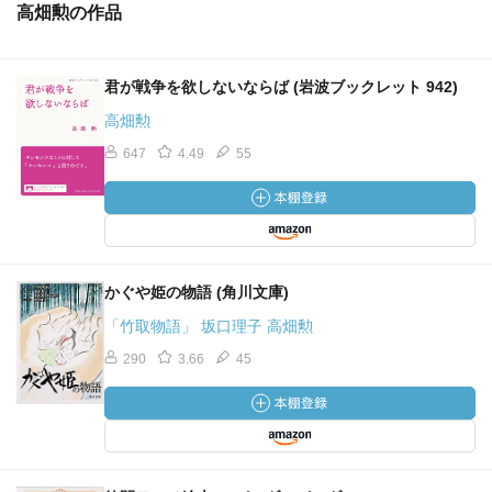
高畑勲の作品
君が戦争を欲しないならば (岩波ブックレット 942)
高畑勲
647
4.49
55
かぐや姫の物語 (角川文庫)
「竹取物語」 坂口理子 高畑勲
290
3.66
45