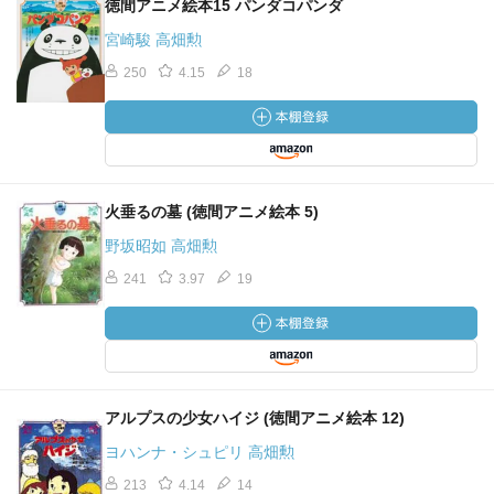
徳間アニメ絵本15 パンダコパンダ
宮崎駿 高畑勲
250
4.15
18
火垂るの墓 (徳間アニメ絵本 5)
野坂昭如 高畑勲
241
3.97
19
アルプスの少女ハイジ (徳間アニメ絵本 12)
ヨハンナ・シュピリ 高畑勲
213
4.14
14