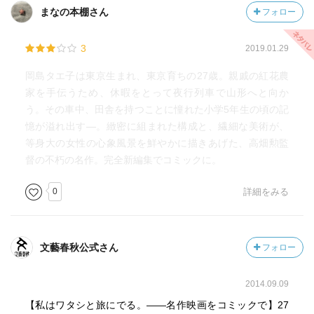
まなの本棚さん
フォロー
3
2019.01.29
岡島タエ子は東京生まれ、東京育ちの27歳。親戚の紅花農
家を手伝うため、休暇をとって夜行列車で山形へと向か
う。その車中、田舎を持つことに憧れた小学5年生の頃の記
憶が溢れ出す―。緻密に組まれた構成と、繊細な美術が、
等身大の女性の心象風景を鮮やかに描きあげた、高畑勲監
督の不朽の名作。完全新編集でコミックに。
0
詳細をみる
文藝春秋公式さん
フォロー
2014.09.09
【私はワタシと旅にでる。――名作映画をコミックで】27