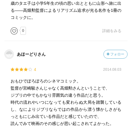
歳のタエ子は小学5年生の頃の思い出とともに山形へ旅に出
る――高畑勲監督によるリアリズム追求が光る名作を1冊の
コミックに。
0
詳細をみる
あほーどりさん
フォロー
4
2014.08.03
おもひでぽろぽろのシネマコミック。
監督が宮崎駿さんじゃなく高畑勲さんということで、
ジブリの中でもかなり雰囲気の違う作品だと思う。
時代の流れやいつになっても変わらぬ大局を踏襲している
し、なによりジブリならではの作品から漂う懐かしさがも
っともにじみ出ている作品だと感じていたので、
読んでみて映画のその感じが思い起こされてよかった。