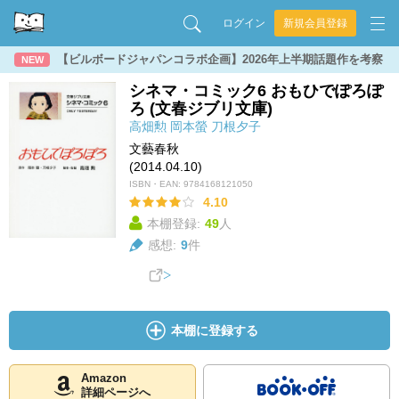
ログイン
新規会員登録
【ビルボードジャパンコラボ企画】2026年上半期話題作を考察
NEW
シネマ・コミック6 おもひでぽろぽ
ろ (文春ジブリ文庫)
高畑勲
岡本螢
刀根夕子
文藝春秋
(2014.04.10)
ISBN・EAN:
9784168121050
4.10
本棚登録:
49
人
感想:
9
件
本棚に登録する
Amazon
詳細ページへ