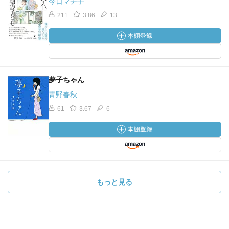
今日マチ子
211
3.86
13
夢子ちゃん
青野春秋
61
3.67
6
もっと見る