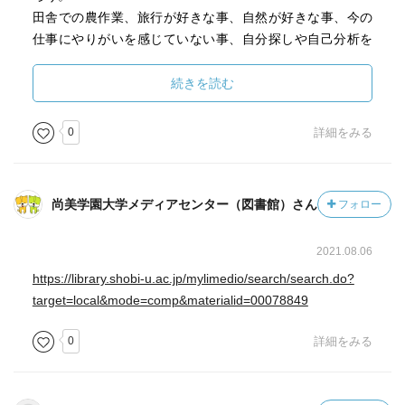
田舎での農作業、旅行が好きな事、自然が好きな事、今の
仕事にやりがいを感じていない事、自分探しや自己分析を
して今後の人生を考える事、30歳になるという節目。そう
いったものが自分の境遇と似ていることもあり親近感のあ
続きを読む
る作品として惹かれたのかもしれない。世代が同じであれ
ば懐かしいと思いながら読めたのであろう。自分が生まれ
0
詳細をみる
る全然前の時代設定で流行りなどは知らないものばかりで
あった。
尚美学園大学メディアセンター（図書館）さん
フォロー
2021.08.06
https://library.shobi-u.ac.jp/mylimedio/search/search.do?
target=local&mode=comp&materialid=00078849
0
詳細をみる