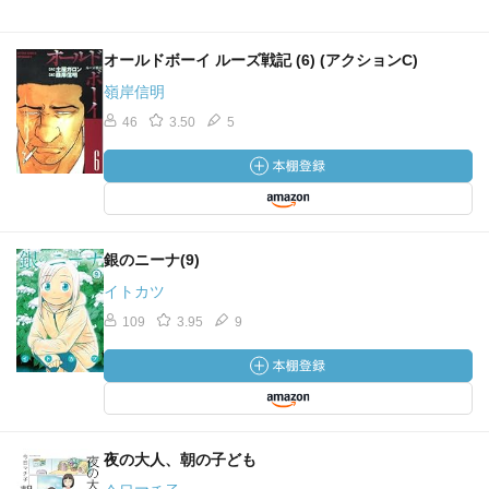
オールドボーイ ルーズ戦記 (6) (アクションC)
嶺岸信明
46
3.50
5
銀のニーナ(9)
イトカツ
109
3.95
9
夜の大人、朝の子ども