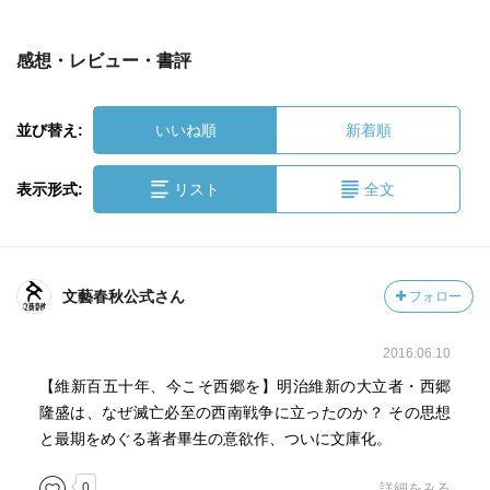
感想・レビュー・書評
並び替え:
いいね順
新着順
表示形式:
リスト
全文
文藝春秋公式さん
フォロー
2016.06.10
【維新百五十年、今こそ西郷を】明治維新の大立者・西郷
隆盛は、なぜ滅亡必至の西南戦争に立ったのか？ その思想
と最期をめぐる著者畢生の意欲作、ついに文庫化。
0
詳細をみる