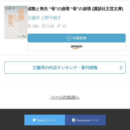
成熟と喪失 “母”の崩壊 “母”の崩壊 (講談社文芸文庫)
江藤淳 上野千鶴子
586
3.98
25
江藤淳の作品ランキング・新刊情報
ページの先頭へ
Twitterフォロー
Facebookページ