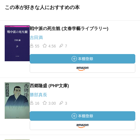
この本が好きな人におすすめの本
戦中派の死生観 (文春学藝ライブラリー)
吉田満
55
4.56
7
西郷隆盛 (PHP文庫)
勝部真長
16
3.00
3