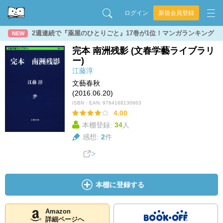
ログイン
新規会員登録
2週連続で『薬屋のひとりごと』17巻が1位！マンガランキング
NEW
完本 南洲残影 (文春学藝ライブラリ
ー)
江藤淳
文藝春秋
(2016.06.20)
ISBN・EAN:
9784168130663
4.00
本棚登録:
34
人
感想:
2
件
本棚に登録する
Amazon
詳細ページへ