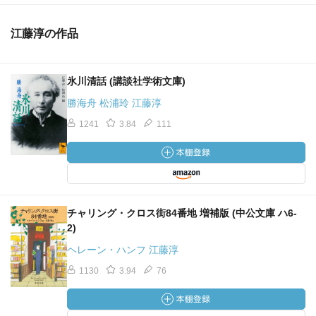
江藤淳の作品
氷川清話 (講談社学術文庫)
勝海舟 松浦玲 江藤淳
1241
3.84
111
チャリング・クロス街84番地 増補版 (中公文庫 ハ6-
2)
ヘレーン・ハンフ 江藤淳
1130
3.94
76