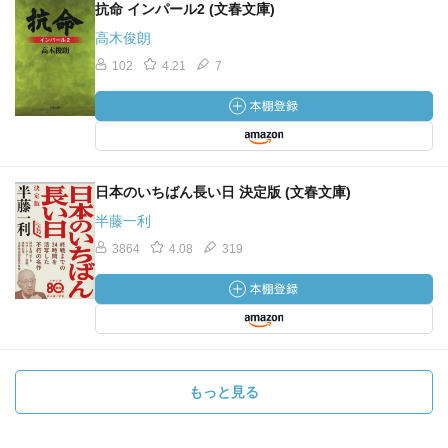
抗命 インパール2 (文春文庫)
高木俊朗
102
4.21
7
日本のいちばん長い日 決定版 (文春文庫)
半藤一利
3864
4.08
319
もっと見る