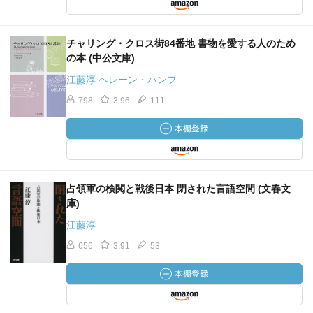
チャリング・クロス街84番地 書物を愛する人のため
の本 (中公文庫)
江藤淳 ヘレーン・ハンフ
798
3.96
111
占領軍の検閲と戦後日本 閉された言語空間 (文春文
庫)
江藤淳
656
3.91
53