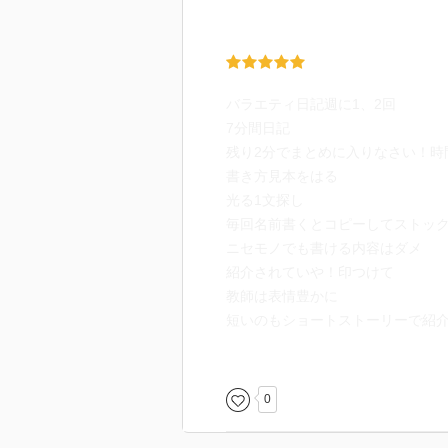
バラエティ日記週に1、2回
7分間日記
残り2分でまとめに入りなさい！時
書き方見本をはる
光る1文探し
毎回名前書くとコピーしてストッ
ニセモノでも書ける内容はダメ
紹介されていや！印つけて
教師は表情豊かに
短いのもショートストーリーで紹
書いていることが大事！
最後に笑顔で「次回はもう少し長
黒板に日記貼っていいところ探し
0
短冊たくさん作る
コピー機の集約モードでためてい