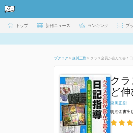
トップ
新刊ニュース
ランキング
ブ
ブクログ
>
森川正樹
>
クラス全員が喜んで書く日
クラ
ど伸
森川正樹
明治図書出