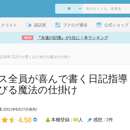
ックリスト
談話室
ブクログ通信
公式ショップ
『永遠の記憶』が1位に！本ランキング
NEW
記指導 言語力が驚くほど伸びる魔法の仕掛け
ス全員が喜んで書く日記指導
びる魔法の仕掛け
版
(2011年8月27日発売)
4.50
本棚登録 :
80
人
感想 :
3
件