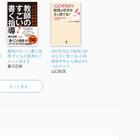
教師のすごい!書く指
100字日記で勉強が好
O
導 子どもの思考がぐ
きな子に育てる! 小学
んぐん深まる
校低学年から伸ばす4
森川正樹
つのチカラ
山口紀生
もっと見る