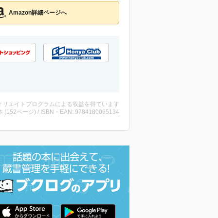
Amazon詳細ページへ
ィリエイトプログラムによる収益を得ています
・本 (152ページ) / ISBN・EAN: 9784180065134