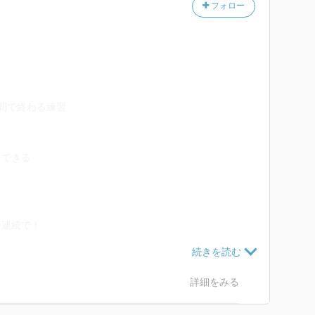
フォロー
間で終わる練習
クできる
介連続で！
く書いてね」
詳細をみる
く