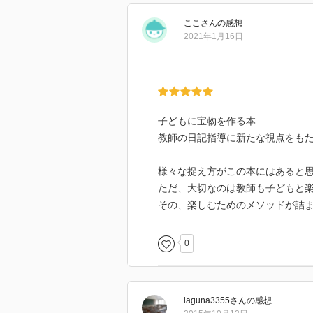
日記にシール
ここ
さん
の感想
2021年1月16日
子どもに宝物を作る本
教師の日記指導に新たな視点をも
様々な捉え方がこの本にはあると
ただ、大切なのは教師も子どもと
その、楽しむためのメソッドが詰
0
laguna3355
さん
の感想