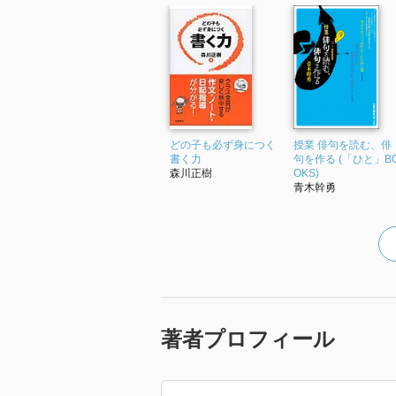
どの子も必ず身につく
授業 俳句を読む、俳
書く力
句を作る (「ひと」B
森川正樹
OKS)
青木幹勇
著者プロフィール