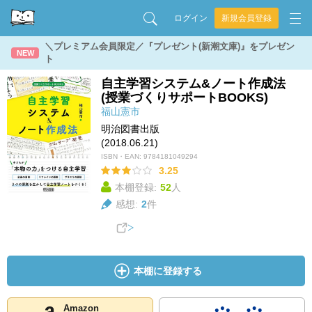
ログイン
新規会員登録
＼プレミアム会員限定／『プレゼント(新潮文庫)』をプレゼン
NEW
ト
自主学習システム&ノート作成法
(授業づくりサポートBOOKS)
福山憲市
明治図書出版
(2018.06.21)
ISBN・EAN:
9784181049294
3.25
本棚登録:
52
人
感想:
2
件
本棚に登録する
Amazon