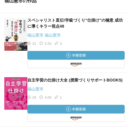
福山憲市の作品
スペシャリスト直伝!学級づくり“仕掛け”の極意 成功
に導くキラー視点48
福山憲市 福山憲市
31
4.50
3
自主学習の仕掛け大全 (授業づくりサポートBOOKS)
福山憲市
26
4.00
1