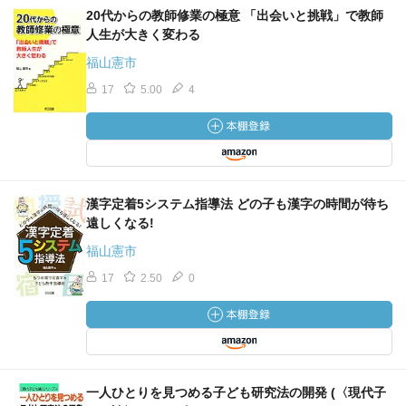
20代からの教師修業の極意 「出会いと挑戦」で教師
人生が大きく変わる
福山憲市
17
5.00
4
漢字定着5システム指導法 どの子も漢字の時間が待ち
遠しくなる!
福山憲市
17
2.50
0
一人ひとりを見つめる子ども研究法の開発 (〈現代子