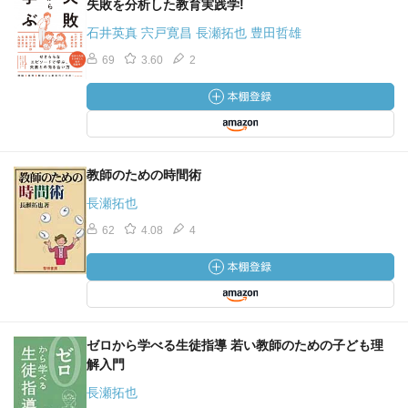
失敗を分析した教育実践学!
石井英真 宍戸寛昌 長瀬拓也 豊田哲雄
69
3.60
2
教師のための時間術
長瀬拓也
62
4.08
4
ゼロから学べる生徒指導 若い教師のための子ども理
解入門
長瀬拓也