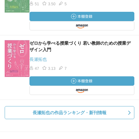
51
3.50
5
ゼロから学べる授業づくり 若い教師のための授業デ
ザイン入門
長瀬拓也
47
3.13
7
長瀬拓也の作品ランキング・新刊情報