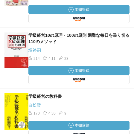
学級経営10の原理・100の原則 困難な毎日を乗り切る
110のメソッド
堀裕嗣
214
4.11
23
学級経営の教科書
白松賢
170
4.30
9