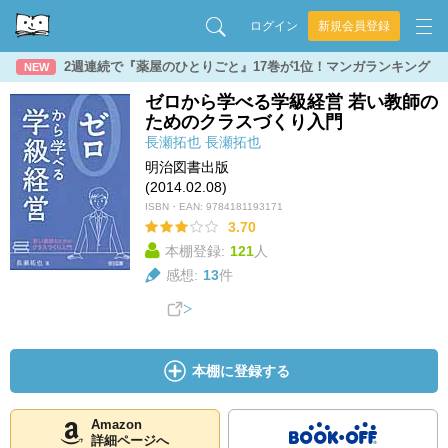
ログイン
新規会員登録
2週連続で『薬屋のひとりごと』17巻が1位！マンガランキング
NEW
ゼロから学べる学級経営 若い教師の
ためのクラスづくり入門
長瀬拓也
長瀬拓也
明治図書出版
(2014.02.08)
ISBN・EAN:
9784181193171
3.70
本棚登録:
121
人
感想:
13
件
本棚に登録する
Amazon
詳細ページへ