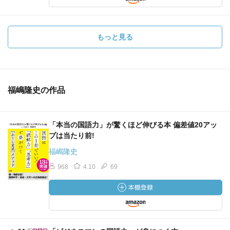
もっと見る
福嶋隆史の作品
「本当の国語力」が驚くほど伸びる本 偏差値20アッ
プは当たり前!
福嶋隆史
968
4.10
69