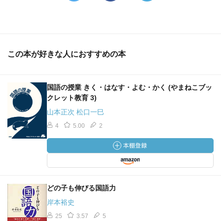
この本が好きな人におすすめの本
国語の授業 きく・はなす・よむ・かく (やまねこブッ
クレット教育 3)
山本正次 松口一巳
4
5.00
2
どの子も伸びる国語力
岸本裕史
25
3.57
5