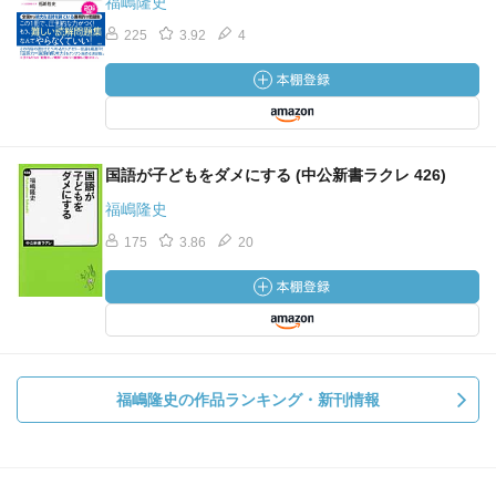
福嶋隆史
225
3.92
4
国語が子どもをダメにする (中公新書ラクレ 426)
福嶋隆史
175
3.86
20
福嶋隆史の作品ランキング・新刊情報