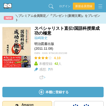
ログイン
新規会員登録
＼プレミアム会員限定／『プレゼント(新潮文庫)』をプレゼン
NEW
ト
スペシャリスト直伝!国語科授業成
功の極意
福嶋隆史
明治図書出版
(2011.11.08)
ISBN・EAN:
9784181332198
4.10
本棚登録:
42
人
感想:
7
件
本棚に登録する
Amazon