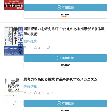
国語授業力を鍛える!手ごたえのある指導ができる教
師の技術
福嶋隆史
32
4.33
3
思考力を高める授業 作品を解釈するメカニズム
佐藤佐敏
30
4.33
3