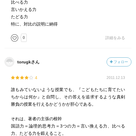
比べる力
言いかえる力
たどる力
特に、対比の説明に納得
0
詳細をみる
torugkさん
フォロー
4
2011.12.13
誰もみていないような授業でも、『こどもたちに育てたい
ちからは何か』と自問し、その答えを追求するような真剣
勝負の授業を行えるかどうかが肝心である。
それは、著者の主張の根幹
国語力＝論理的思考力＝3つの力＝言い換える力、比べる
力、たどる力を鍛えること。