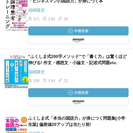
「ビジネスマンの国語力」が身につく本
福嶋隆史
371
3.92
34
“ふくしま式200字メソッド”で「書く力」は驚くほど
伸びる! 作文・感想文・小論文・記述式問題etc.
福嶋隆史
299
3.94
23
ふくしま式「本当の国語力」が身につく問題集[小学
生版] 偏差値20アップは当たり前!