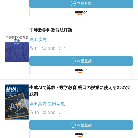
中等数学科教育法序論
黒田恭史
11
0.00
1
生成AIで算数・数学教育 明日の授業に使える25の実
践例
津田真秀 黒田恭史
10
0.00
1