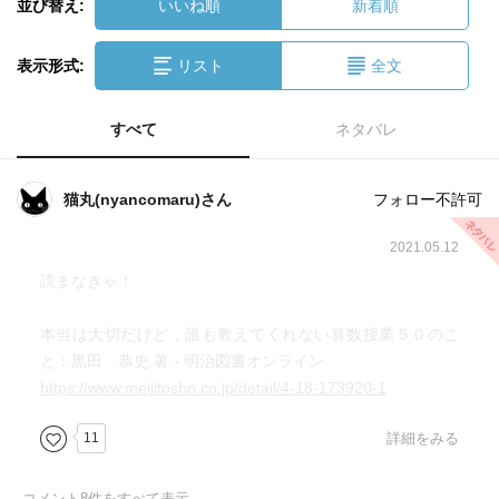
並び替え:
いいね順
新着順
表示形式:
リスト
全文
すべて
ネタバレ
猫丸(nyancomaru)さん
フォロー不許可
2021.05.12
読まなきゃ！
本当は大切だけど，誰も教えてくれない算数授業５０のこ
と：黒田 恭史 著 - 明治図書オンライン
https://www.meijitosho.co.jp/detail/4-18-173920-1
11
詳細をみる
コメント
8
件をすべて表示