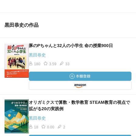
黒田恭史の作品
豚のPちゃんと32人の小学生 命の授業900日
黒田恭史
180
3.59
33
オリガミクスで算数・数学教育 STEAM教育の視点で
拡がる20の実践例
黒田恭史
18
0.00
2