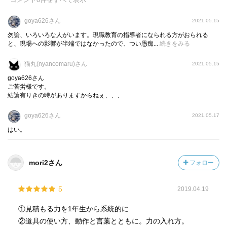
goya626さん
2021.05.15
勿論、いろいろな人がいます。現職教育の指導者になられる方がおられる
と、現場への影響が半端ではなかったので、つい愚痴...
続きをみる
猫丸(nyancomaru)さん
2021.05.15
goya626さん
ご苦労様です。
結論有りきの時がありますからねぇ、、、
goya626さん
2021.05.17
はい。
mori2さん
フォロー
5
2019.04.19
①見積もる力を1年生から系統的に
②道具の使い方、動作と言葉とともに。力の入れ方。