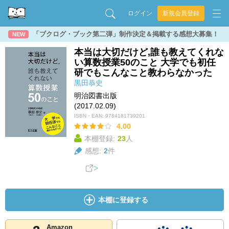
ログイン
新規会員登録
「ブクログ・ブック第二弾」制作決定＆掲載する感想大募集！
NEW
本当は大切だけど,誰も教えてくれな
い算数授業50のこと 大学でも初任
研でもこんなこと教わらなかった
黒田恭史
明治図書出版
(2017.02.09)
ISBN・EAN:
9784181739201
4.00
本棚登録:
23
人
感想:
2
件
本棚に登録する
Amazon