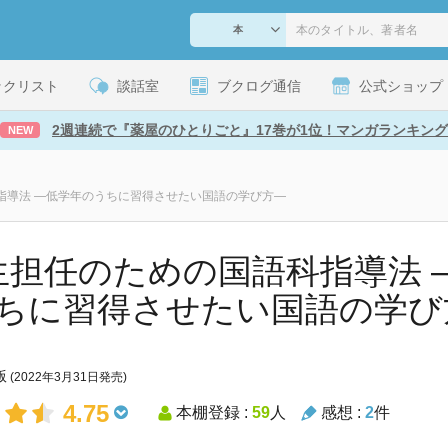
ックリスト
談話室
ブクログ通信
公式ショップ
2週連続で『薬屋のひとりごと』17巻が1位！マンガランキング
NEW
指導法 ―低学年のうちに習得させたい国語の学び方―
生担任のための国語科指導法 
ちに習得させたい国語の学び
版
(2022年3月31日発売)
4.75
本棚登録 :
59
人
感想 :
2
件