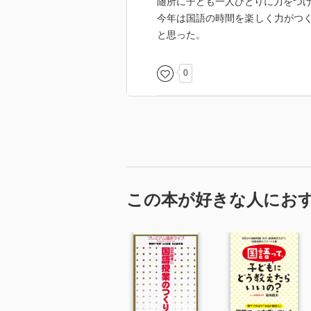
随所に子ども一人ひとりに力をつ
今年は国語の時間を楽しく力がつ
文学文は理論的に読む
と思った。
その根拠はどこに書いてあるか。
あらすじを書かせる
0
文学文はいつ どこ だれをまとめる
まずは楽しむ 感情的にならない
説明文は一年生教材から始めると
あなたは？を中心に問う
読みが能動的になる
既習事項を確かめる
この本が好きな人にお
2年生は順序を抑える
説明文を書くのは構成メモが大事
漢字は読み から
1ページずつチェック
活用例を書けるようにする