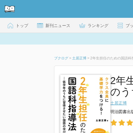
トップ
新刊ニュース
ランキング
ブ
ブクログ
>
土居正博
>
2年生担任のための国語科
2年
のう
土居正博
明治図書出