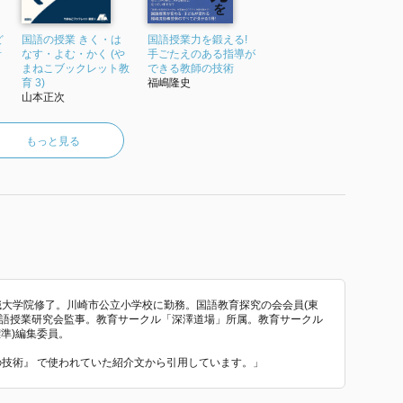
ど
国語の授業 きく・は
国語授業力を鍛える!
音
なす・よむ・かく (や
手ごたえのある指導が
まねこブックレット教
できる教師の技術
か
育 3)
福嶋隆史
山本正次
もっと見る
伝える
教職大学院修了。川崎市公立小学校に勤務。国語教育探究の会会員(東
国語授業研究会監事。教育サークル「深澤道場」所属。教育サークル
標準)編集委員。
明の技術』 で使われていた紹介文から引用しています。」
意味