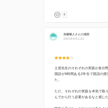
焦点の絞り込みをさせる 結論から
結論、根拠をつなげる
0
書く力をつける
箇条書きから始める
箇条書きングと日記指導
加藤暢人
さん
の感想
日記指導は共有が大事
2022年4月11日
指導編
生活と指導をつなげる
まずは読む力をつけさせる
ポイントは
土居先生のそれぞれの実践が各分
ハキハキ 1文字ずつはっきり
国語が9時間ある2年生で国語の
スラスラ 早く読む 1分300文字
た。
正しく 間違えずに
まずはハキハキ 全員の音読をチェ
ただ、それぞれの実践を本気で取
三原則をDからSでつける
んでから行う必要があるなと感じ
厳しくチェックした方がいい。事
3文程度でチェック