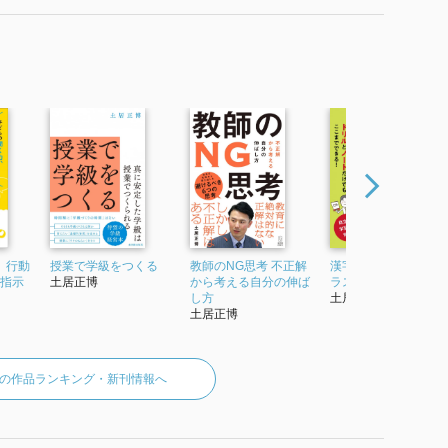
、行動
授業で学級をつくる
教師のNG思考 不正解
漢字指導の新常識 イ
 指示
土居正博
から考える自分の伸ば
ラストでよくわかる!
し方
土居正博
土居正博
の作品ランキング・新刊情報へ