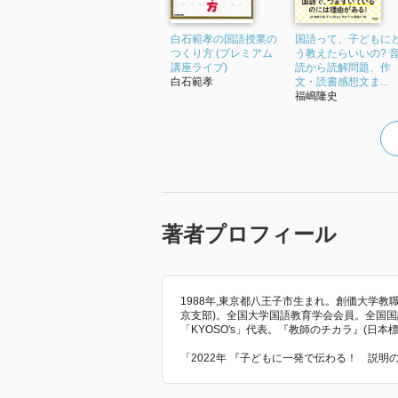
白石範孝の国語授業の
〈これから自分がすること〉
国語って、子どもに
つくり方 (プレミアム
う教えたらいいの? 
授業を区切る
講座ライブ)
読から読解問題、作
白石範孝
スキル的な学習か教科書を進める
文・読書感想文ま...
福嶋隆史
日記指導 紹介する
音読の基準を伝える
ハキハキ まずはここ
スラスラ
正しく
漢字練習 一度見て 順番にやり方を
著者プロフィール
箇条書きング 2ポイント導入
音読テスト
日記
話を聞いてか聞く
1988年,東京都八王子市生まれ。創価大学
京支部)。全国大学国語教育学会会員。全国
返事をハキハキさせる 健康観察
「KYOSO's」代表。『教師のチカラ』(日本
漢字サバイバル
「2022年 『子どもに一発で伝わる！ 説
言葉ネット 反対の意味 似た意味の
1分高速読み