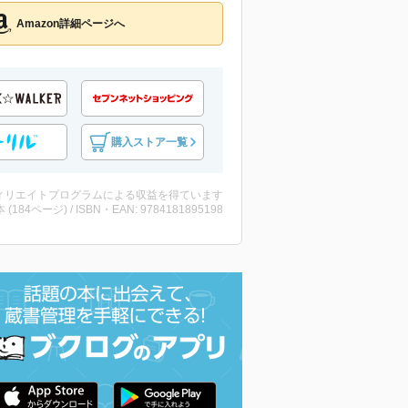
Amazon詳細ページへ
購入ストア一覧
ィリエイトプログラムによる収益を得ています
・本 (184ページ) / ISBN・EAN: 9784181895198