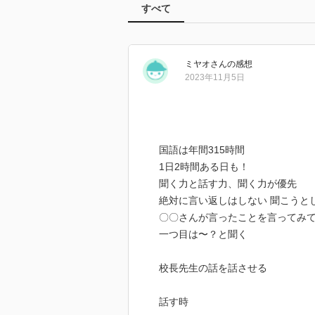
すべて
ミヤオ
さん
の感想
2023年11月5日
国語は年間315時間
1日2時間ある日も！
聞く力と話す力、聞く力が優先
絶対に言い返しはしない 聞こうと
〇〇さんが言ったことを言ってみ
一つ目は〜？と聞く
校長先生の話を話させる
話す時