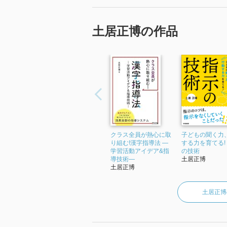
文学文をまとめるか
土居正博の作品
クラス全員が熱心に取
子どもの聞く力
り組む!漢字指導法 ―
する力を育てる!
学習活動アイデア&指
の技術
導技術―
土居正博
土居正博
土居正博