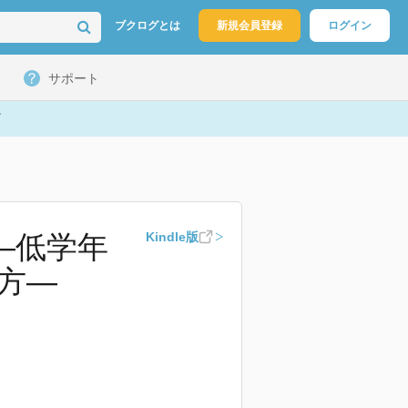
ブクログとは
新規会員登録
ログイン
サポート
―低学年
Kindle版
方―