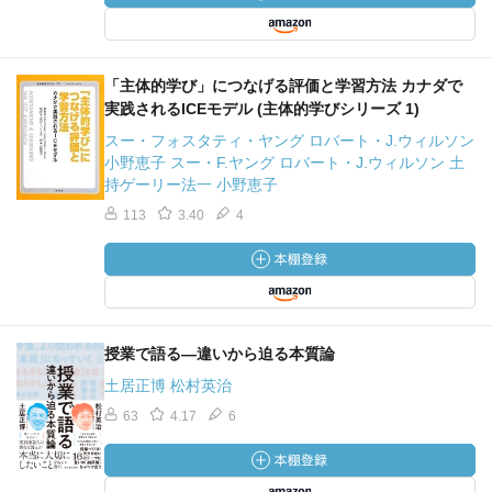
「主体的学び」につなげる評価と学習方法 カナダで
実践されるICEモデル (主体的学びシリーズ 1)
スー・フォスタティ・ヤング ロバート・J.ウィルソン
小野恵子 スー・F.ヤング ロバート・J.ウィルソン 土
持ゲーリー法一 小野恵子
113
3.40
4
授業で語る―違いから迫る本質論
土居正博 松村英治
63
4.17
6