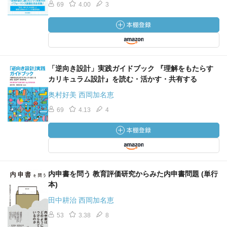
69
4.00
3
「逆向き設計」実践ガイドブック 『理解をもたらす
カリキュラム設計』を読む・活かす・共有する
奥村好美 西岡加名恵
69
4.13
4
内申書を問う 教育評価研究からみた内申書問題 (単行
本)
田中耕治 西岡加名恵
53
3.38
8