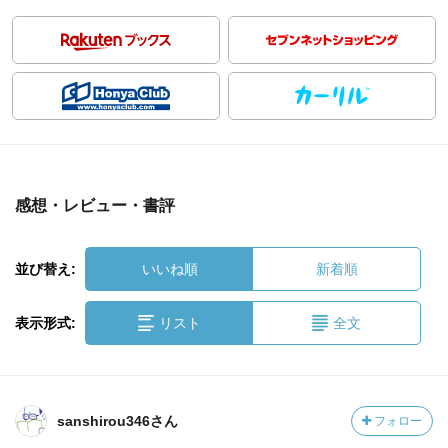
感想・レビュー・書評
並び替え:
いいね順
新着順
表示形式:
リスト
全文
sanshirou346さん
フォロー