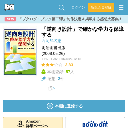
ログイン
新規会員登録
「ブクログ・ブック第二弾」制作決定＆掲載する感想大募集！
NEW
「逆向き設計」で確かな学力を保障
する
西岡加名恵
明治図書出版
(2008.05.26)
ISBN・EAN:
9784182236143
3.83
本棚登録:
57
人
感想:
2
件
本棚に登録する
Amazon
詳細ページへ