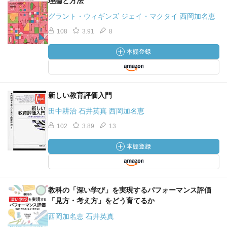
理論と方法
グラント・ウィギンズ ジェイ・マクタイ 西岡加名恵
108
3.91
8
新しい教育評価入門
田中耕治 石井英真 西岡加名恵
102
3.89
13
教科の「深い学び」を実現するパフォーマンス評価
「見方・考え方」をどう育てるか
西岡加名恵 石井英真