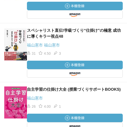
スペシャリスト直伝!学級づくり“仕掛け”の極意 成功
に導くキラー視点48
福山憲市 福山憲市
31
4.50
3
自主学習の仕掛け大全 (授業づくりサポートBOOKS)
福山憲市
26
4.00
1