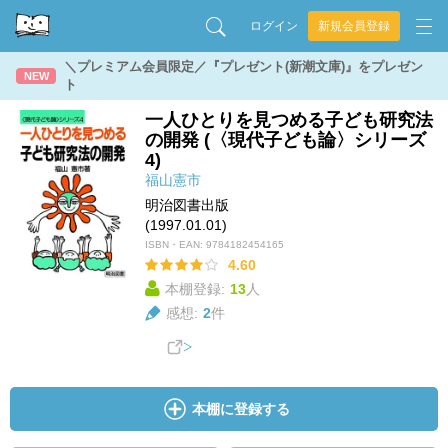
ログイン
新規会員登録
＼プレミアム会員限定／『プレゼント(新潮文庫)』をプレゼン
NEW
ト
一人ひとりを見つめる子ども研究法
の開発 (〈現代子ども論〉シリーズ
4)
福山憲市
明治図書出版
(1997.01.01)
ISBN・EAN:
9784182454165
4.60
本棚登録:
13
人
感想:
2
件
本棚に登録する