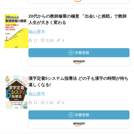
20代からの教師修業の極意 「出会いと挑戦」で教師
人生が大きく変わる
福山憲市
17
5.00
4
漢字定着5システム指導法 どの子も漢字の時間が待ち
遠しくなる!
福山憲市
17
2.50
0