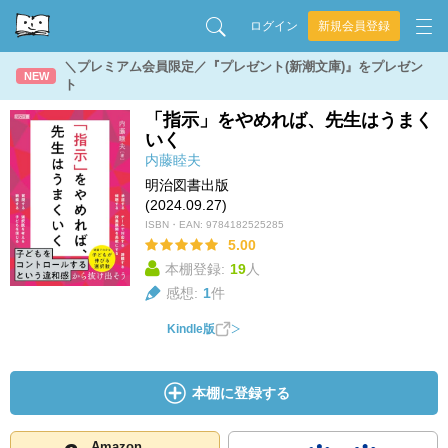
ログイン
新規会員登録
＼プレミアム会員限定／『プレゼント(新潮文庫)』をプレゼン
NEW
ト
「指示」をやめれば、先生はうまく
いく
内藤睦夫
明治図書出版
(2024.09.27)
ISBN・EAN:
9784182525285
5.00
本棚登録:
19
人
感想:
1
件
Kindle版
本棚に登録する
Amazon