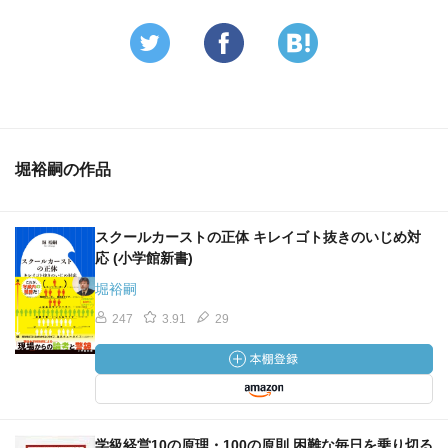
堀裕嗣の作品
スクールカーストの正体 キレイゴト抜きのいじめ対
応 (小学館新書)
堀裕嗣
247
3.91
29
学級経営10の原理・100の原則 困難な毎日を乗り切る