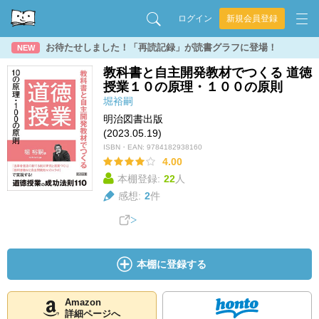
ログイン
新規会員登録
お待たせしました！「再読記録」が読書グラフに登場！
NEW
教科書と自主開発教材でつくる 道徳
授業１０の原理・１００の原則
堀裕嗣
明治図書出版
(2023.05.19)
ISBN・EAN:
9784182938160
4.00
本棚登録:
22
人
感想:
2
件
本棚に登録する
Amazon
詳細ページへ