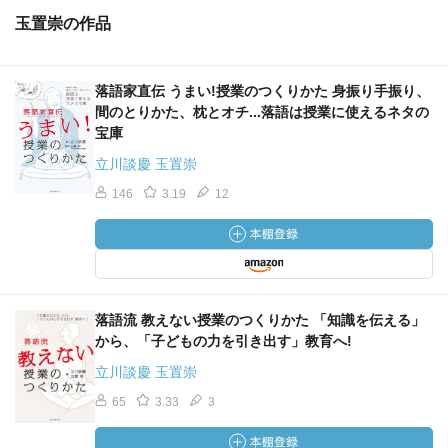
玉置崇の作品
落語家直伝 うまい!授業のつくりかた 身振り手振り、
間のとりかた、枕とオチ...落語は授業に使えるネタの
宝庫
立川談慶 玉置崇
146
3.19
12
落語流 教えない授業のつくりかた 「知識を伝える」
から、「子どもの力を引き出す」教育へ!
立川談慶 玉置崇
65
3.33
3