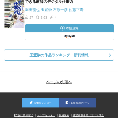
できる教師のデジタル仕事術
堀田龍也 玉置崇 石原一彦 佐藤正寿
27
3.63
4
玉置崇の作品ランキング・新刊情報
ページの先頭へ
Twitterフォロー
Facebookページ
PC版に切り替え
ヘルプセンター
利用規約
特定商取引法に基づく表記