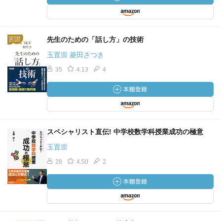
先生のための「話し方」の技術
玉置崇 菱田さつき
35
4.13
4
スペシャリスト直伝! 中学校数学科授業成功の極意
玉置崇
28
4.50
2