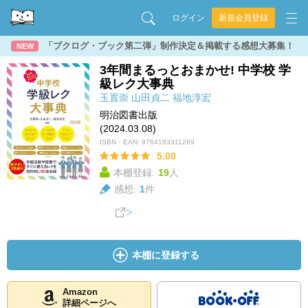
ログイン
新規会員登録
「ブクログ・ブック第二弾」制作決定＆掲載する感想大募集！
NEW
3年間まるっとおまかせ! 中学校 学
級レク大事典
玉置崇
山田貞二
福地淳宏
明治図書出版
(2024.03.08)
ISBN・EAN:
9784183311269
5.00
本棚登録:
19
人
感想:
1
件
本棚に登録する
Amazon
詳細ページへ