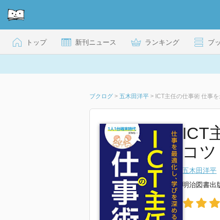
トップ
新刊ニュース
ランキング
ブ
ブクログ
>
五木田洋平
>
ICT主任の仕事術 仕事
IC
コツ
五木田洋平
明治図書出