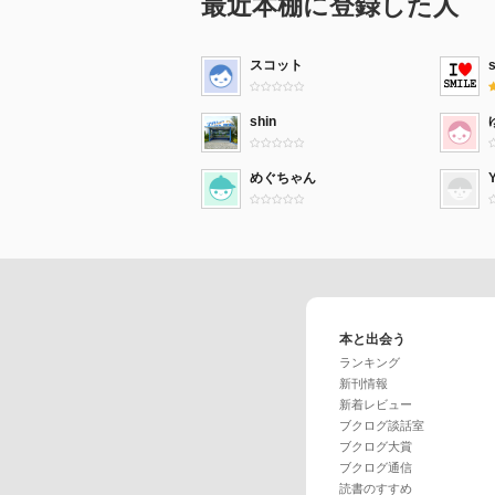
最近本棚に登録した人
スコット
shin
めぐちゃん
本と出会う
ランキング
新刊情報
新着レビュー
ブクログ談話室
ブクログ大賞
ブクログ通信
読書のすすめ