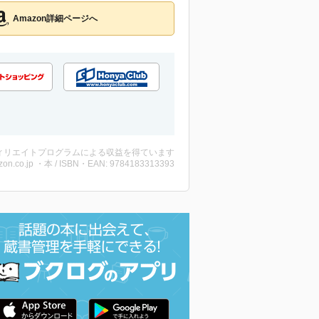
Amazon詳細ページへ
ィリエイトプログラムによる収益を得ています
on.co.jp ・本 / ISBN・EAN: 9784183313393