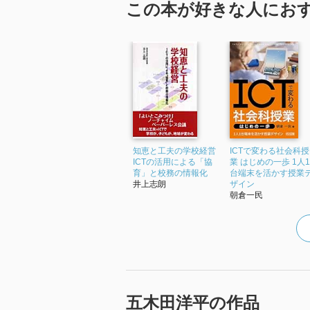
この本が好きな人にお
知恵と工夫の学校経営
ICTで変わる社会科授
ICTの活用による「協
業 はじめの一歩 1人1
育」と校務の情報化
台端末を活かす授業
井上志朗
ザイン
朝倉一民
五木田洋平の作品