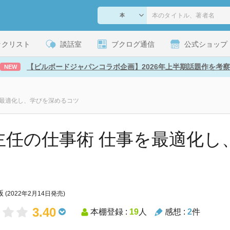
ックリスト
談話室
ブクログ通信
公式ショップ
【ビルボードジャパンコラボ企画】2026年上半期話題作を考察
NEW
を最適化し、学びを深めるコツ
T主任の仕事術 仕事を最適化
版
(2022年2月14日発売)
3.40
本棚登録 :
19
人
感想 :
2
件