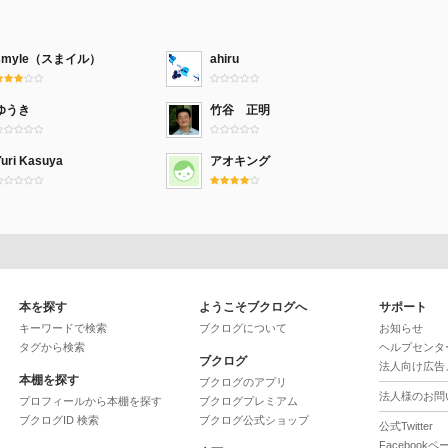
smyle（スまイル）
ahiru
ゆうき
竹谷 正明
Yuri Kasuya
アオキング
本を探す
ようこそブクログへ
サポート
キーワードで検索
ブクログについて
お知らせ
タグから検索
ヘルプセンタ
ブクログ
法人向け広告
本棚を探す
ブクログのアプリ
法人様のお問
プロフィールから本棚を探す
ブクログプレミアム
ブクログID 検索
ブクログ公式ショップ
公式Twitter
Facebookペ