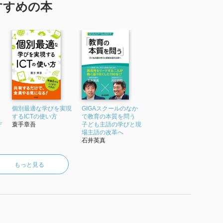
すすめの本
個別最適な学びを実現
GIGAスクールのなか
するICTの使い方
で教育の本質を問う
デ
蓑手章吾
子ども主語の学びと現
場主語の改革へ
石井英真
もっと見る